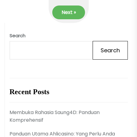
Next »
Search
Search
Recent Posts
Membuka Rahasia Saung4D: Panduan
Komprehensif
Panduan Utama Ahlicasino: Yang Perlu Anda