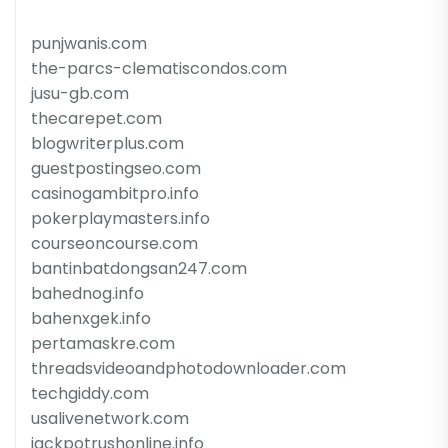
punjwanis.com
the-parcs-clematiscondos.com
jusu-gb.com
thecarepet.com
blogwriterplus.com
guestpostingseo.com
casinogambitpro.info
pokerplaymasters.info
courseoncourse.com
bantinbatdongsan247.com
bahednog.info
bahenxgek.info
pertamaskre.com
threadsvideoandphotodownloader.com
techgiddy.com
usalivenetwork.com
jackpotrushonline.info