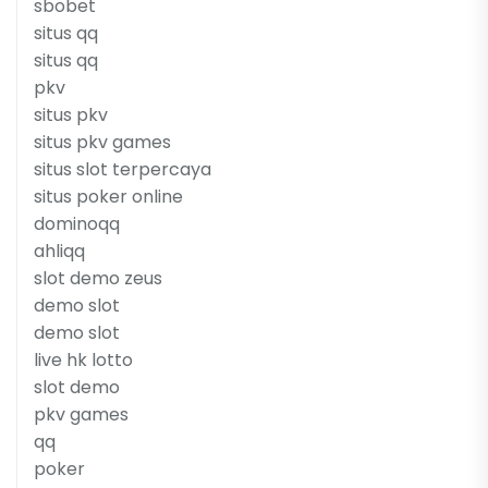
sbobet
situs qq
situs qq
pkv
situs pkv
situs pkv games
situs slot terpercaya
situs poker online
dominoqq
ahliqq
slot demo zeus
demo slot
demo slot
live hk lotto
slot demo
pkv games
qq
poker