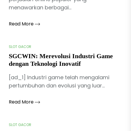
menawarkan berbagai...
Read More
SLOT GACOR
SGCWIN: Merevolusi Industri Game
dengan Teknologi Inovatif
[ad_1] Industri game telah mengalami
pertumbuhan dan evolusi yang luar...
Read More
SLOT GACOR