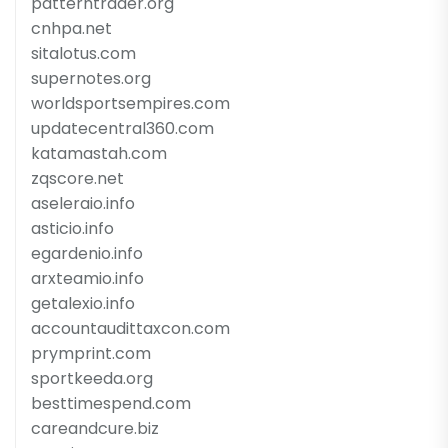
patterntrader.org
cnhpa.net
sitalotus.com
supernotes.org
worldsportsempires.com
updatecentral360.com
katamastah.com
zqscore.net
aseleraio.info
asticio.info
egardenio.info
arxteamio.info
getalexio.info
accountaudittaxcon.com
prymprint.com
sportkeeda.org
besttimespend.com
careandcure.biz