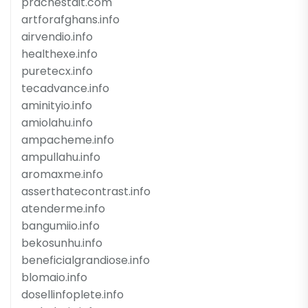
prachestait.com
artforafghans.info
airvendio.info
healthexe.info
puretecx.info
tecadvance.info
aminityio.info
amiolahu.info
ampacheme.info
ampullahu.info
aromaxme.info
asserthatecontrast.info
atenderme.info
bangumiio.info
bekosunhu.info
beneficialgrandiose.info
blomaio.info
dosellinfoplete.info