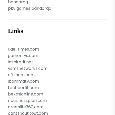
bandarqq
pkv games bandarqq
Links
uae-times.com
gamerifys.com
inspiratif.net
vsmsnetworks.com
offthem.com
ibommatv.com
techporfit.com
bekasionline.com
nbusinessplan.com
greenlife360.com
cantshoutitout.com