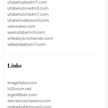
ufabetuskedm7.com
ufabetutoredm3.com
ufabetutoredm7.com
ufabetvalleyum3.com
veloxview.com
westufabetm3.com
whiskeybrothersllc.com
wildufabetum7.com
Links
stagehubs.com
1x2forum.net
login99bet.com
secretcourtesans.com
onlinebahisforum1.com