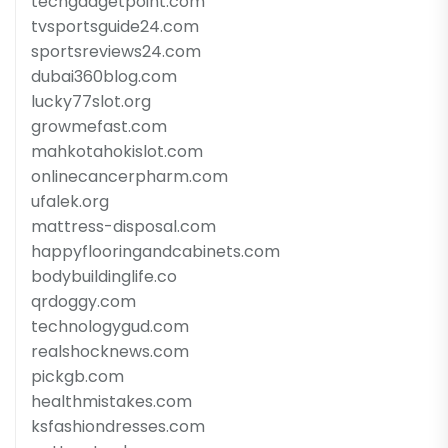
techgadgetpoint.com
tvsportsguide24.com
sportsreviews24.com
dubai360blog.com
lucky77slot.org
growmefast.com
mahkotahokislot.com
onlinecancerpharm.com
ufalek.org
mattress-disposal.com
happyflooringandcabinets.com
bodybuildinglife.co
qrdoggy.com
technologygud.com
realshocknews.com
pickgb.com
healthmistakes.com
ksfashiondresses.com