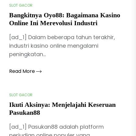
SLOT GACOR
Bangkitnya Oyo88: Bagaimana Kasino
Online Ini Merevolusi Industri
[ad_1] Dalam beberapa tahun terakhir,
industri kasino online mengalami
peningkatan...
Read More
SLOT GACOR
Ikuti Aksinya: Menjelajahi Keseruan
Pasukan88
[ad_1] Pasukan88 adalah platform
perjudian online populer yang