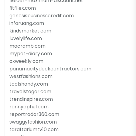
fielder-maximum-discount.net
fitfllex.com
genesisbusinesscredit.com
inforuang.com
kindsmarket.com
luvelylife.com
macramb.com
mypet-diary.com
oxweekly.com
panamacitydeckcontractors.com
westfashions.com
toolshandy.com
travelstager.com
trendinspires.com
rannyephul.com
reportradar360.com
swaggyfashion.com
taraftariumtv10.com