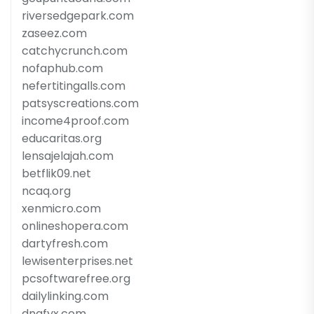
riversedgepark.com
zaseez.com
catchycrunch.com
nofaphub.com
nefertitingalls.com
patsyscreations.com
income4proof.com
educaritas.org
lensajelajah.com
betflik09.net
ncaq.org
xenmicro.com
onlineshopera.com
dartyfresh.com
lewisenterprises.net
pcsoftwarefree.org
dailylinking.com
dnafyx.com