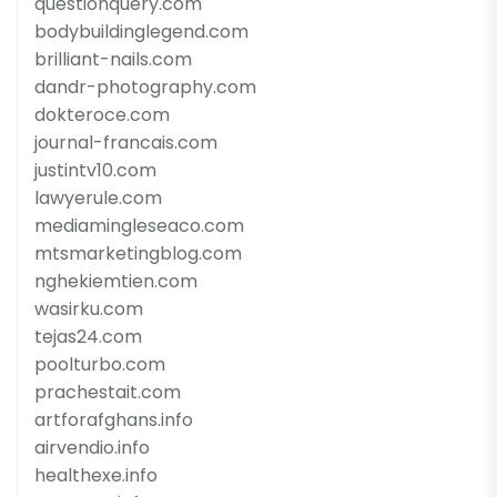
questionquery.com
bodybuildinglegend.com
brilliant-nails.com
dandr-photography.com
dokteroce.com
journal-francais.com
justintv10.com
lawyerule.com
mediamingleseaco.com
mtsmarketingblog.com
nghekiemtien.com
wasirku.com
tejas24.com
poolturbo.com
prachestait.com
artforafghans.info
airvendio.info
healthexe.info