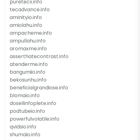
puretecx.info
tecadvance.info
aminityio.info
amiolahu.info
ampacheme.info
ampullahu.info
aromaxme.info
asserthatecontrast.info
atenderme.info
bangumiio.info
bekosunhu.info
beneficialgrandiose.info
blomaio.info
dosellinfoplete.info
podtubeio.info
powerfulvolatile.info
qvidsio.info
shumaio.info