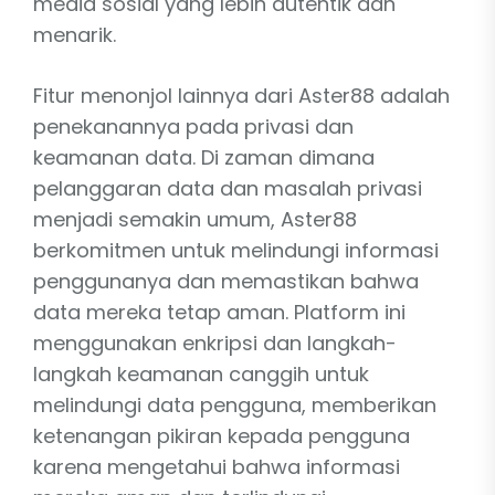
media sosial yang lebih autentik dan
menarik.
Fitur menonjol lainnya dari Aster88 adalah
penekanannya pada privasi dan
keamanan data. Di zaman dimana
pelanggaran data dan masalah privasi
menjadi semakin umum, Aster88
berkomitmen untuk melindungi informasi
penggunanya dan memastikan bahwa
data mereka tetap aman. Platform ini
menggunakan enkripsi dan langkah-
langkah keamanan canggih untuk
melindungi data pengguna, memberikan
ketenangan pikiran kepada pengguna
karena mengetahui bahwa informasi