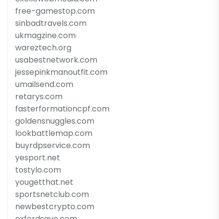
free-gamestop.com
sinbadtravels.com
ukmagzine.com
wareztech.org
usabestnetwork.com
jessepinkmanoutfit.com
umailsend.com
retarys.com
fasterformationcpf.com
goldensnuggles.com
lookbattlemap.com
buyrdpservice.com
yesport.net
tostylo.com
yougetthat.net
sportsnetclub.com
newbestcrypto.com
oxfordsave.com