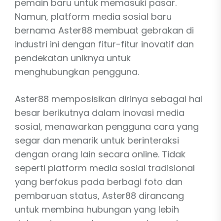
pemain baru untuk memasuki pasar.
Namun, platform media sosial baru
bernama Aster88 membuat gebrakan di
industri ini dengan fitur-fitur inovatif dan
pendekatan uniknya untuk
menghubungkan pengguna.
Aster88 memposisikan dirinya sebagai hal
besar berikutnya dalam inovasi media
sosial, menawarkan pengguna cara yang
segar dan menarik untuk berinteraksi
dengan orang lain secara online. Tidak
seperti platform media sosial tradisional
yang berfokus pada berbagi foto dan
pembaruan status, Aster88 dirancang
untuk membina hubungan yang lebih