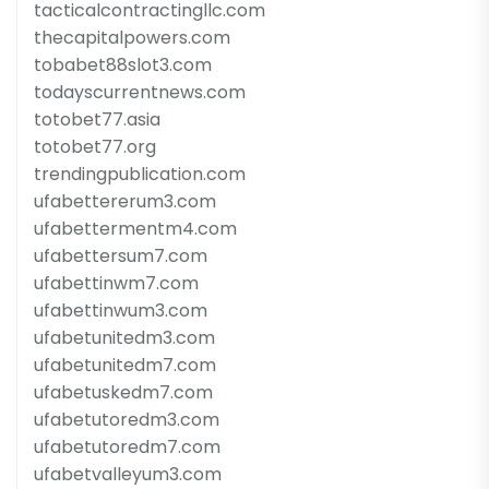
tacticalcontractingllc.com
thecapitalpowers.com
tobabet88slot3.com
todayscurrentnews.com
totobet77.asia
totobet77.org
trendingpublication.com
ufabettererum3.com
ufabettermentm4.com
ufabettersum7.com
ufabettinwm7.com
ufabettinwum3.com
ufabetunitedm3.com
ufabetunitedm7.com
ufabetuskedm7.com
ufabetutoredm3.com
ufabetutoredm7.com
ufabetvalleyum3.com