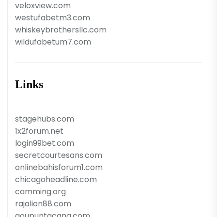
veloxview.com
westufabetm3.com
whiskeybrothersllc.com
wildufabetum7.com
Links
stagehubs.com
1x2forum.net
login99bet.com
secretcourtesans.com
onlinebahisforum1.com
chicagoheadline.com
camming.org
rajalion88.com
goupuntacana.com