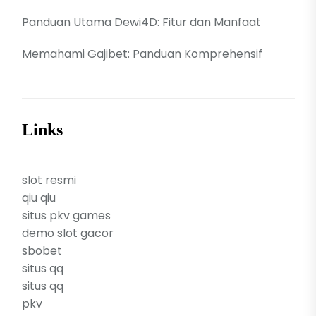
Panduan Utama Dewi4D: Fitur dan Manfaat
Memahami Gajibet: Panduan Komprehensif
Links
slot resmi
qiu qiu
situs pkv games
demo slot gacor
sbobet
situs qq
situs qq
pkv