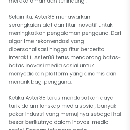
mereka aman dan terlindungi.
Selain itu, Aster88 menawarkan
serangkaian alat dan fitur inovatif untuk
meningkatkan pengalaman pengguna. Dari
algoritme rekomendasi yang
dipersonalisasi hingga fitur bercerita
interaktif, Aster88 terus mendorong batas-
batas inovasi media sosial untuk
menyediakan platform yang dinamis dan
menarik bagi pengguna.
Ketika Aster88 terus mendapatkan daya
tarik dalam lanskap media sosial, banyak
pakar industri yang memujinya sebagai hal
besar berikutnya dalam inovasi media