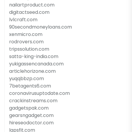
nailartproduct.com
digitactseed.com
lvlcraft.com
90secondmoneyloans.com
xenmicro.com
rodrovers.com
tripssolution.com
satta-king-india.com
yukigassencanada.com
articlehorizone.com
yuqqbbzp.com
7betagents6.com
coronavirusuptodate.com
crackinstreams.com
gadgetspak.com
gearsngadget.com
hireseodoctor.com
lapsfit.com