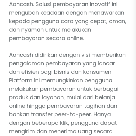
Aoncash. Solusi pembayaran inovatif ini
mengubah keadaan dengan menawarkan
kepada pengguna cara yang cepat, aman,
dan nyaman untuk melakukan
pembayaran secara online.
Aoncash didirikan dengan visi memberikan
pengalaman pembayaran yang lancar
dan efisien bagi bisnis dan konsumen.
Platform ini memungkinkan pengguna
melakukan pembayaran untuk berbagai
produk dan layanan, mulai dari belanja
online hingga pembayaran tagihan dan
bahkan transfer peer-to-peer. Hanya
dengan beberapa klik, pengguna dapat
mengirim dan menerima uang secara