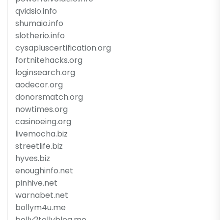
qvidsio.info
shumaio.info
slotherio.info
cysapluscertification.org
fortnitehacks.org
loginsearch.org
aodecor.org
donorsmatch.org
nowtimes.org
casinoeing.org
livemocha.biz
streetlife.biz
hyves.biz
enoughinfo.net
pinhive.net
warnabet.net
bollym4u.me
bolly2tollyblog.me