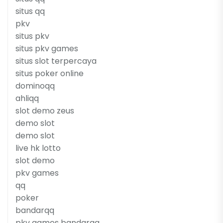
situs qq
pkv
situs pkv
situs pkv games
situs slot terpercaya
situs poker online
dominoqq
ahliqq
slot demo zeus
demo slot
demo slot
live hk lotto
slot demo
pkv games
qq
poker
bandarqq
pkv games bandarqq