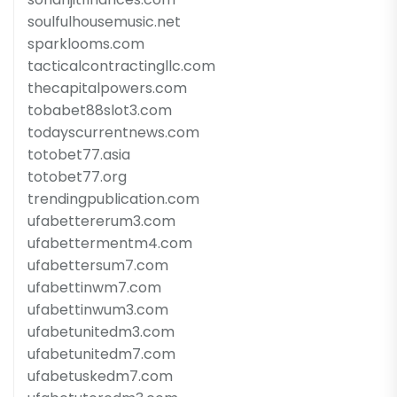
soulfulhousemusic.net
sparklooms.com
tacticalcontractingllc.com
thecapitalpowers.com
tobabet88slot3.com
todayscurrentnews.com
totobet77.asia
totobet77.org
trendingpublication.com
ufabettererum3.com
ufabettermentm4.com
ufabettersum7.com
ufabettinwm7.com
ufabettinwum3.com
ufabetunitedm3.com
ufabetunitedm7.com
ufabetuskedm7.com