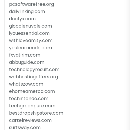
pcsoftwarefree.org
dailylinking.com
dnafyx.com
giocolenuvole.com
iyouessential.com
withloveamity.com
youlearncode.com
fxyatirim.com
abbuguide.com
technologyresult.com
webhostingoffers.org
whatszow.com
ehomeamerca.com
techintendo.com
techgreenpure.com
bestdropshipstore.com
cartelreviews.com
surfsway.com