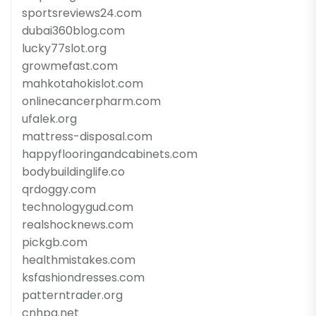
sportsreviews24.com
dubai360blog.com
lucky77slot.org
growmefast.com
mahkotahokislot.com
onlinecancerpharm.com
ufalek.org
mattress-disposal.com
happyflooringandcabinets.com
bodybuildinglife.co
qrdoggy.com
technologygud.com
realshocknews.com
pickgb.com
healthmistakes.com
ksfashiondresses.com
patterntrader.org
cnhpa.net