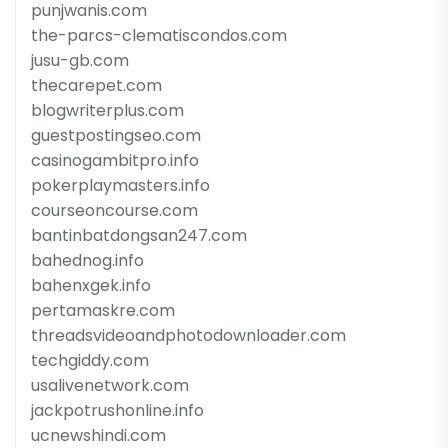
punjwanis.com
the-parcs-clematiscondos.com
jusu-gb.com
thecarepet.com
blogwriterplus.com
guestpostingseo.com
casinogambitpro.info
pokerplaymasters.info
courseoncourse.com
bantinbatdongsan247.com
bahednog.info
bahenxgek.info
pertamaskre.com
threadsvideoandphotodownloader.com
techgiddy.com
usalivenetwork.com
jackpotrushonline.info
ucnewshindi.com