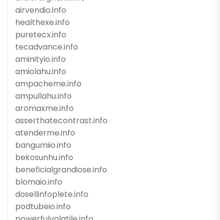
airvendio.info
healthexe.info
puretecx.info
tecadvance.info
aminityio.info
amiolahu.info
ampacheme.info
ampullahu.info
aromaxme.info
asserthatecontrast.info
atenderme.info
bangumiio.info
bekosunhu.info
beneficialgrandiose.info
blomaio.info
dosellinfoplete.info
podtubeio.info
powerfulvolatile.info