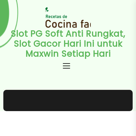
Skip
to
the
content
Slot PG Soft Anti Rungkat,
Slot
PG
Slot Gacor Hari Ini untuk
Soft
Maxwin Setiap Hari
Anti
Rungkat,
Slot
Gacor
Hari
Ini
untuk
Maxwin
Setiap
Hari