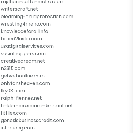
rajdhani-satta-matka.com
writerscraft.net
elearning-childprotection.com
wrestling4mena.com
knowledgeforall.info
brand2lastio.com
usadigitalservices.com
socialhoppers.com
creativedream.net
n2315.com
getwebonline.com
onlyfansheaven.com
lky08.com
ralph-fiennes.net
fielder-maximum-discount.net
fitfllex.com
genesisbusinesscredit.com
inforuang.com