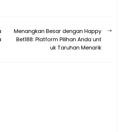
Next
a
Menangkan Besar dengan Happy
post:
a
Bet188: Platform Pilihan Anda unt
uk Taruhan Menarik