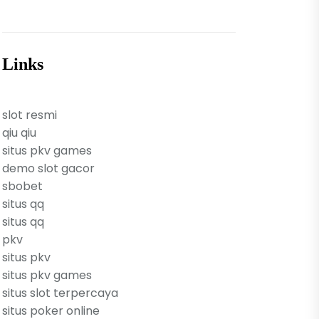
Links
slot resmi
qiu qiu
situs pkv games
demo slot gacor
sbobet
situs qq
situs qq
pkv
situs pkv
situs pkv games
situs slot terpercaya
situs poker online