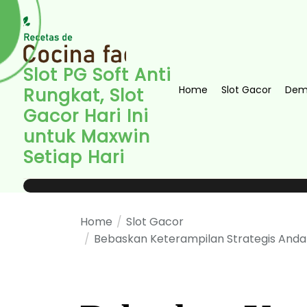
Skip
to
the
content
Slot PG Soft Anti
Slot
Home
Slot Gacor
Dem
Rungkat, Slot
PG
Soft
Gacor Hari Ini
Anti
untuk Maxwin
Rungkat,
Setiap Hari
Slot
Gacor
Hari
Home
Slot Gacor
Ini
Bebaskan Keterampilan Strategis Anda 
untuk
Maxwin
Setiap
Hari