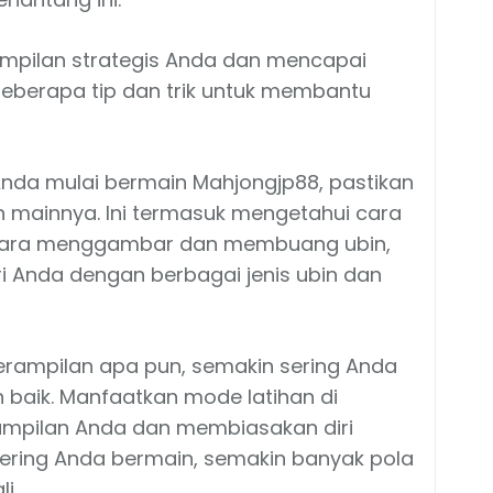
ampilan strategis Anda dan mencapai
beberapa tip dan trik untuk membantu
Anda mulai bermain Mahjongjp88, pastikan
mainnya. Ini termasuk mengetahui cara
cara menggambar dan membuang ubin,
iri Anda dengan berbagai jenis ubin dan
keterampilan apa pun, semakin sering Anda
 baik. Manfaatkan mode latihan di
ampilan Anda dan membiasakan diri
sering Anda bermain, semakin banyak pola
i.