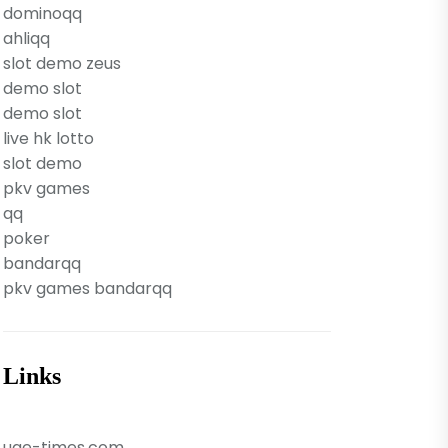
dominoqq
ahliqq
slot demo zeus
demo slot
demo slot
live hk lotto
slot demo
pkv games
qq
poker
bandarqq
pkv games bandarqq
Links
uae-times.com