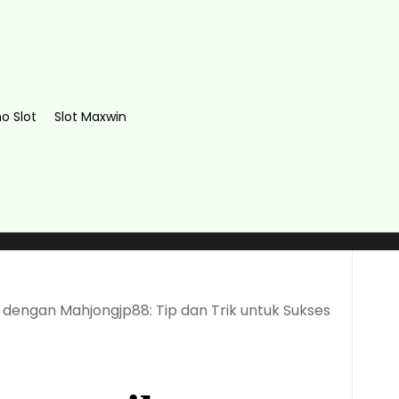
o Slot
Slot Maxwin
dengan Mahjongjp88: Tip dan Trik untuk Sukses