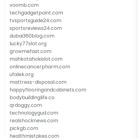
voomb.com
techgadgetpoint.com
tvsportsguide24.com
sportsreviews24.com
dubai360blog.com
lucky77slot.org
growmefast.com
mahkotahokislot.com
onlinecancerpharm.com
ufalek.org
mattress-disposal.com
happyflooringandcabinets.com
bodybuildinglife.co
qrdoggy.com
technologygud.com
realshocknews.com
pickgb.com
healthmistakes.com