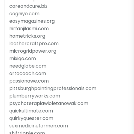
careandcure.biz
cogniyo.com
easymagazines.org
hirfanjilasmi.com
hometricks.org
leathercraftpro.com
microgridpower.org
mixiqo.com
needglobe.com
ortocoach.com
passionawe.com
pittsburghpaintingprofessionals.com
plumberryworks.com
psychoterapiawioletanowak.com
quickultimate.com
quirkyquester.com
sexmedicineformen.com
shiftripple.com