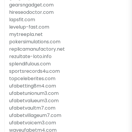
gearsngadget.com
hireseodoctor.com
lapsfit.com
levelup-fast.com
mytreepla.net
pokersimulations.com
replicamanufactory.net
rezultate-loto.info
splendifulous.com
sportsrecords4u.com
topceleberites.com
ufabetting8m4.com
ufabetunionum3.com
ufabetvalueum3.com
ufabetvaultm7.com
ufabetvillageum7.com
ufabetvoicem3.com
waveufabetm4.com