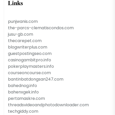
Links
punjwanis.com
the-parcs-clematiscondos.com
jusu-gb.com
thecarepet.com
blogwriterplus.com
guestpostingseo.com
casinogambitpro.info
pokerplaymasters.info
courseoncourse.com
bantinbatdongsan247.com
bahednog.info
bahenxgek.info
pertamaskre.com
threadsvideoandphotodownloader.com
techgiddy.com