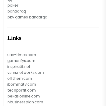
poker
bandarqq
pkv games bandarqq
Links
uae-times.com
gamerifys.com
inspiratif.net
vsmsnetworks.com
offthem.com
ibommatv.com
techporfit.com
bekasionline.com
nbusinessplan.com