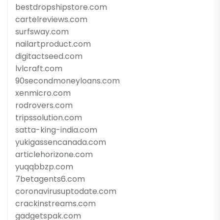
bestdropshipstore.com
cartelreviews.com
surfsway.com
nailartproduct.com
digitactseed.com
lvlcraft.com
90secondmoneyloans.com
xenmicro.com
rodrovers.com
tripssolution.com
satta-king-india.com
yukigassencanada.com
articlehorizone.com
yuqqbbzp.com
7betagents6.com
coronavirusuptodate.com
crackinstreams.com
gadgetspak.com