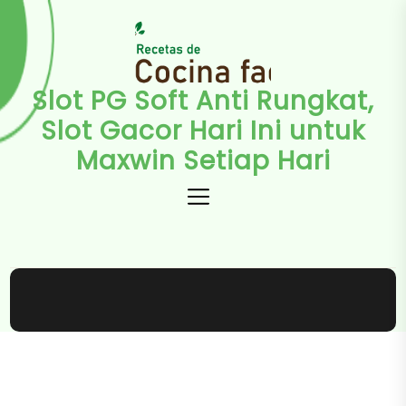
Skip
to
the
content
Slot PG Soft Anti Rungkat,
Slot
PG
Slot Gacor Hari Ini untuk
Soft
Maxwin Setiap Hari
Anti
Rungkat,
Slot
Gacor
Hari
Ini
untuk
Maxwin
Setiap
Hari