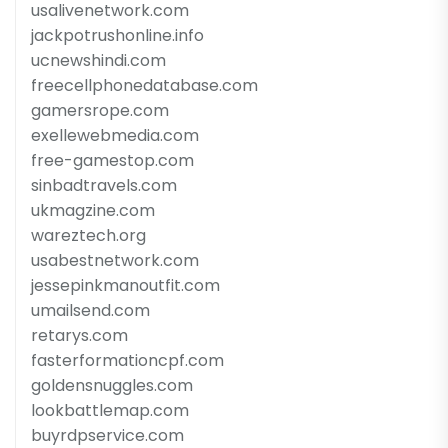
usalivenetwork.com
jackpotrushonline.info
ucnewshindi.com
freecellphonedatabase.com
gamersrope.com
exellewebmedia.com
free-gamestop.com
sinbadtravels.com
ukmagzine.com
wareztech.org
usabestnetwork.com
jessepinkmanoutfit.com
umailsend.com
retarys.com
fasterformationcpf.com
goldensnuggles.com
lookbattlemap.com
buyrdpservice.com