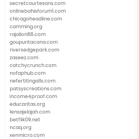
secretcourtesans.com
onlinebahisforum1.com
chicagoheadline.com
camming.org
rajalion88.com
goupuntacana.com
riversedgepark.com
zaseez.com
catchycrunch.com
nofaphub.com
nefertitingalls.com
patsyscreations.com
income4proof.com
educaritas.org
lensajelajah.com
betflik09.net
ncaq.org
xenmicro.com