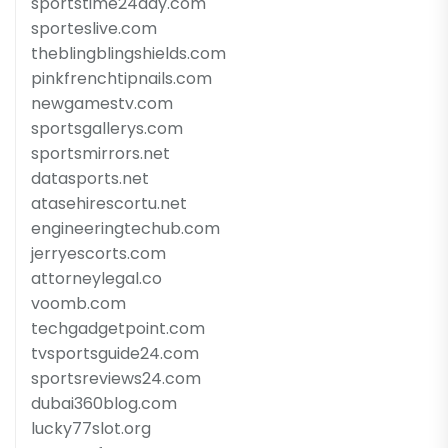
sportstime24day.com
sporteslive.com
theblingblingshields.com
pinkfrenchtipnails.com
newgamestv.com
sportsgallerys.com
sportsmirrors.net
datasports.net
atasehirescortu.net
engineeringtechub.com
jerryescorts.com
attorneylegal.co
voomb.com
techgadgetpoint.com
tvsportsguide24.com
sportsreviews24.com
dubai360blog.com
lucky77slot.org