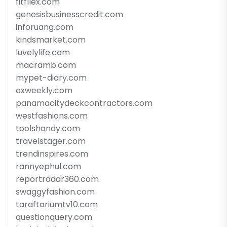
fitfllex.com
genesisbusinesscredit.com
inforuang.com
kindsmarket.com
luvelylife.com
macramb.com
mypet-diary.com
oxweekly.com
panamacitydeckcontractors.com
westfashions.com
toolshandy.com
travelstager.com
trendinspires.com
rannyephul.com
reportradar360.com
swaggyfashion.com
taraftariumtv10.com
questionquery.com