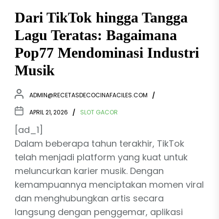
Dari TikTok hingga Tangga
Lagu Teratas: Bagaimana
Pop77 Mendominasi Industri
Musik
ADMIN@RECETASDECOCINAFACILES.COM
APRIL 21, 2026
SLOT GACOR
[ad_1]
Dalam beberapa tahun terakhir, TikTok
telah menjadi platform yang kuat untuk
meluncurkan karier musik. Dengan
kemampuannya menciptakan momen viral
dan menghubungkan artis secara
langsung dengan penggemar, aplikasi