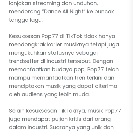
lonjakan streaming dan unduhan,
mendorong “Dance All Night” ke puncak
tangga lagu.
Kesuksesan Pop77 di TikTok tidak hanya
mendongkrak karier musiknya tetapi juga
mengukuhkan statusnya sebagai
trendsetter di industri tersebut. Dengan
memanfaatkan budaya pop, Pop77 telah
mampu memanfaatkan tren terkini dan
menciptakan musik yang dapat diterima
oleh audiens yang lebih muda.
Selain kesuksesan TikToknya, musik Pop77
juga mendapat pujian kritis dari orang
dalam industri. Suaranya yang unik dan