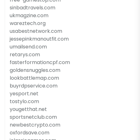
sinbadtravels.com
ukmagzine.com
wareztech.org
usabestnetwork.com
jessepinkmanoutfit.com
umailsend.com
retarys.com
fasterformationcpf.com
goldensnuggles.com
lookbattlemap.com
buyrdpservice.com
yesport.net
tostylo.com
yougetthat.net
sportsnetclub.com
newbestcrypto.com
oxfordsave.com