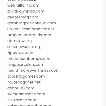
webfullform.com
allviddownload.com
decorsmag.com
gamblingcasinonews.com
universitiesofamerica.net
progameofbrands.com
qbreview.org
servicewueste.org
zippyrevs.com
matkanumbernow.com
myjobcirculars.com
healthmoreoverfitness.com
topslotxgames.com
routerloggnet.net
dantella6.com
slotsgamesone.com
hispinzone.com
kalyanbazarnights.com