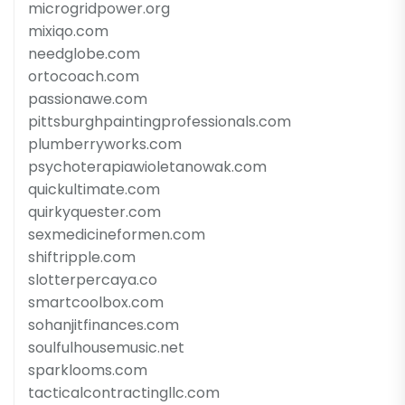
microgridpower.org
mixiqo.com
needglobe.com
ortocoach.com
passionawe.com
pittsburghpaintingprofessionals.com
plumberryworks.com
psychoterapiawioletanowak.com
quickultimate.com
quirkyquester.com
sexmedicineformen.com
shiftripple.com
slotterpercaya.co
smartcoolbox.com
sohanjitfinances.com
soulfulhousemusic.net
sparklooms.com
tacticalcontractingllc.com