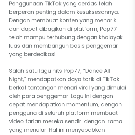
Penggunaan TikTok yang cerdas telah
berperan penting dalam kesuksesannya.
Dengan membuat konten yang menarik
dan dapat dibagikan di platform, Pop77
telah mampu terhubung dengan khalayak
luas dan membangun basis penggemar
yang berdedikasi.
Salah satu lagu hits Pop77, “Dance All
Night,” mendapatkan daya tarik di TikTok
berkat tantangan menari viral yang dimulai
oleh para penggemar. Lagu ini dengan
cepat mendapatkan momentum, dengan
pengguna di seluruh platform membuat
video tarian mereka sendiri dengan irama
yang menular. Hal ini menyebabkan