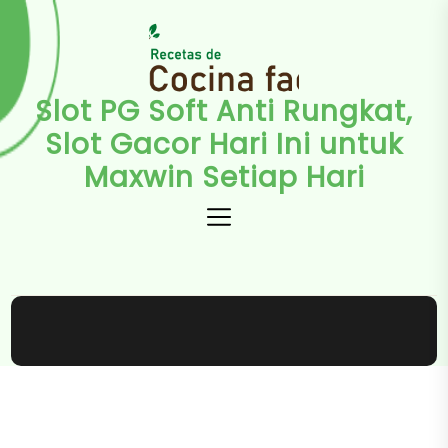
Skip
to
the
content
Slot PG Soft Anti Rungkat,
Slot
PG
Slot Gacor Hari Ini untuk
Soft
Maxwin Setiap Hari
Anti
Rungkat,
Slot
Gacor
Hari
Ini
untuk
Maxwin
Setiap
Hari