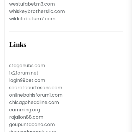
westufabetm3.com
whiskeybrothersllc.com
wildufabetum7.com
Links
stagehubs.com
1x2forum.net
login99bet.com
secretcourtesans.com
onlinebahisforum1.com
chicagoheadline.com
camming.org
rajalion88.com
goupuntacana.com
riversedgepark.com