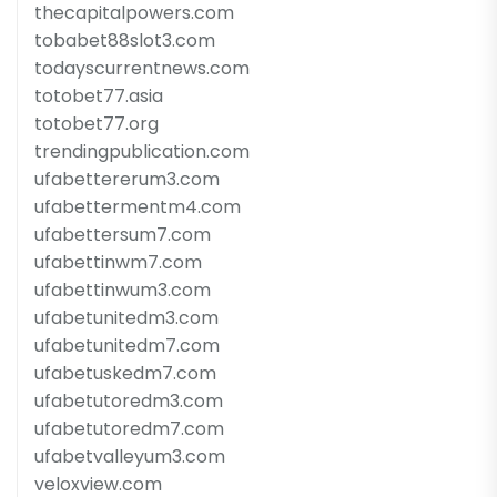
thecapitalpowers.com
tobabet88slot3.com
todayscurrentnews.com
totobet77.asia
totobet77.org
trendingpublication.com
ufabettererum3.com
ufabettermentm4.com
ufabettersum7.com
ufabettinwm7.com
ufabettinwum3.com
ufabetunitedm3.com
ufabetunitedm7.com
ufabetuskedm7.com
ufabetutoredm3.com
ufabetutoredm7.com
ufabetvalleyum3.com
veloxview.com