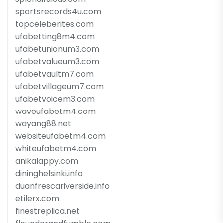
sportsrecords4u.com
topceleberites.com
ufabetting8m4.com
ufabetunionum3.com
ufabetvalueum3.com
ufabetvaultm7.com
ufabetvillageum7.com
ufabetvoicem3.com
waveufabetm4.com
wayang88.net
websiteufabetm4.com
whiteufabetm4.com
anikalappy.com
dininghelsinki.info
duanfrescariverside.info
etilerx.com
finestreplica.net