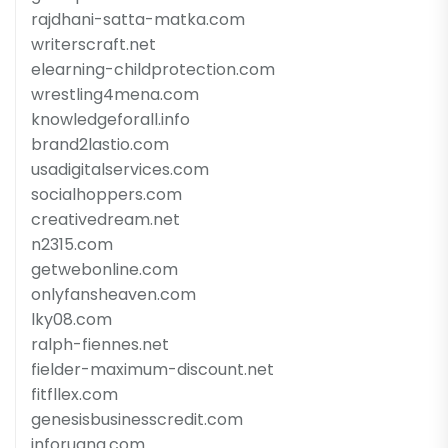
rajdhani-satta-matka.com
writerscraft.net
elearning-childprotection.com
wrestling4mena.com
knowledgeforall.info
brand2lastio.com
usadigitalservices.com
socialhoppers.com
creativedream.net
n2315.com
getwebonline.com
onlyfansheaven.com
lky08.com
ralph-fiennes.net
fielder-maximum-discount.net
fitfllex.com
genesisbusinesscredit.com
inforuang.com