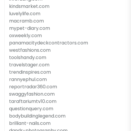
kindsmarket.com
luvelylife.com
macramb.com
mypet-diary.com
oxweekly.com
panamacitydeckcontractors.com
westfashions.com
toolshandy.com
travelstager.com
trendinspires.com
rannyephul.com
reportradar360.com
swaggyfashion.com
taraftariumtv10.com
questionquery.com
bodybuildinglegend.com
brilliant-nails.com
dandr-photography.com