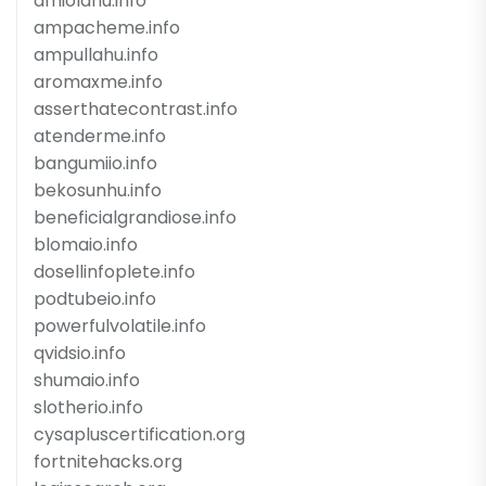
amiolahu.info
ampacheme.info
ampullahu.info
aromaxme.info
asserthatecontrast.info
atenderme.info
bangumiio.info
bekosunhu.info
beneficialgrandiose.info
blomaio.info
dosellinfoplete.info
podtubeio.info
powerfulvolatile.info
qvidsio.info
shumaio.info
slotherio.info
cysapluscertification.org
fortnitehacks.org