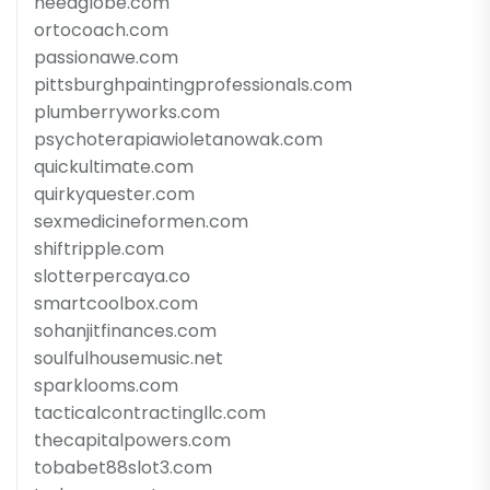
needglobe.com
ortocoach.com
passionawe.com
pittsburghpaintingprofessionals.com
plumberryworks.com
psychoterapiawioletanowak.com
quickultimate.com
quirkyquester.com
sexmedicineformen.com
shiftripple.com
slotterpercaya.co
smartcoolbox.com
sohanjitfinances.com
soulfulhousemusic.net
sparklooms.com
tacticalcontractingllc.com
thecapitalpowers.com
tobabet88slot3.com