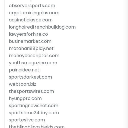
observersports.com
cryptominingplus.com
aquinoticiaspe.com
longhairedfrenchbulldog.com
lawyersforhire.co
businemarket.com
matahari88play.net
moneydescriptor.com
youthsmagazine.com
painaidee.net
sportsdarkest.com
webtoon.biz
thesportswires.com
hyungpro.com
sportingnewsnet.com
sportstime24day.com
sporteslive.com
theblingblingshields.com