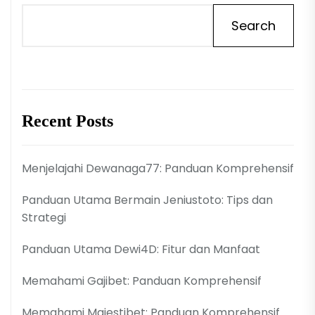
Search
Recent Posts
Menjelajahi Dewanaga77: Panduan Komprehensif
Panduan Utama Bermain Jeniustoto: Tips dan
Strategi
Panduan Utama Dewi4D: Fitur dan Manfaat
Memahami Gajibet: Panduan Komprehensif
Memahami Majestibet: Panduan Komprehensif