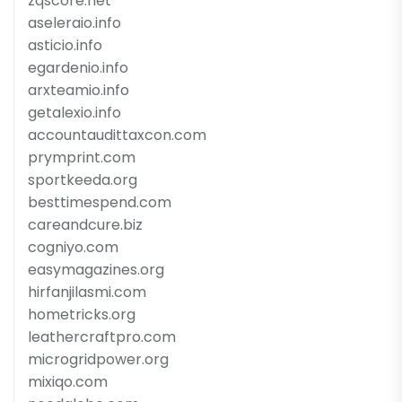
zqscore.net
aseleraio.info
asticio.info
egardenio.info
arxteamio.info
getalexio.info
accountaudittaxcon.com
prymprint.com
sportkeeda.org
besttimespend.com
careandcure.biz
cogniyo.com
easymagazines.org
hirfanjilasmi.com
hometricks.org
leathercraftpro.com
microgridpower.org
mixiqo.com