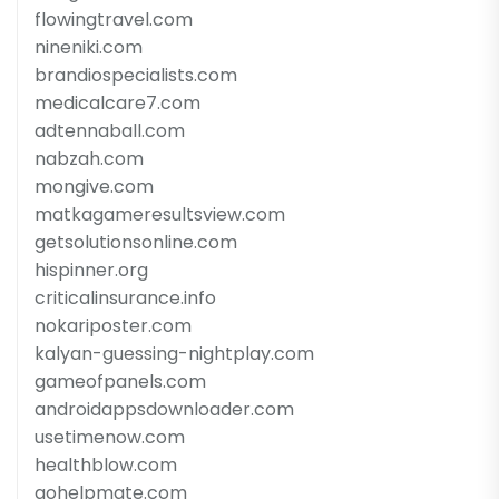
flowingtravel.com
nineniki.com
brandiospecialists.com
medicalcare7.com
adtennaball.com
nabzah.com
mongive.com
matkagameresultsview.com
getsolutionsonline.com
hispinner.org
criticalinsurance.info
nokariposter.com
kalyan-guessing-nightplay.com
gameofpanels.com
androidappsdownloader.com
usetimenow.com
healthblow.com
gohelpmate.com