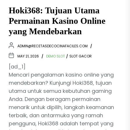
Hoki368: Tujuan Utama
Permainan Kasino Online
yang Mendebarkan
ADMIN@RECETASDECOCINAFACILES.COM
MAY 21, 2026
DEMO SLOT
SLOT GACOR
[ad_1]
Mencari pengalaman kasino online yang
mendebarkan? Kunjungi Hoki368, tujuan
utama untuk semua kebutuhan gaming
Anda. Dengan beragam permainan
menarik untuk dipilih, langkah keamanan
terbaik, dan antarmuka yang ramah
pengguna, Hoki368 adalah tempat yang