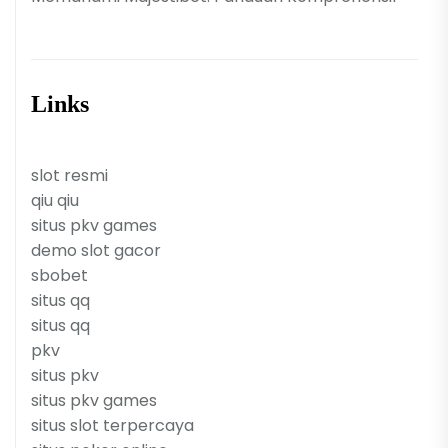
Links
slot resmi
qiu qiu
situs pkv games
demo slot gacor
sbobet
situs qq
situs qq
pkv
situs pkv
situs pkv games
situs slot terpercaya