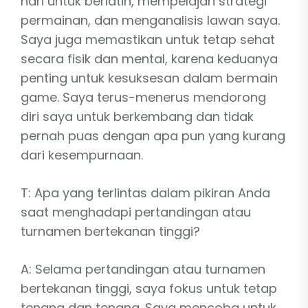
hari untuk berlatih, mempelajari strategi
permainan, dan menganalisis lawan saya.
Saya juga memastikan untuk tetap sehat
secara fisik dan mental, karena keduanya
penting untuk kesuksesan dalam bermain
game. Saya terus-menerus mendorong
diri saya untuk berkembang dan tidak
pernah puas dengan apa pun yang kurang
dari kesempurnaan.
T: Apa yang terlintas dalam pikiran Anda
saat menghadapi pertandingan atau
turnamen bertekanan tinggi?
A: Selama pertandingan atau turnamen
bertekanan tinggi, saya fokus untuk tetap
tenang dan tenang. Saya mencoba untuk