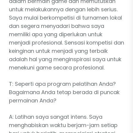
dalam bermain game dan memutuskan
untuk melakukannya dengan lebih serius.
Saya mulai berkompetisi di turnamen lokal
dan segera menyadari bahwa saya
memiliki apa yang diperlukan untuk
menjadi profesional. Sensasi kompetisi dan
keinginan untuk menjadi yang terbaik
adalah hal yang menginspirasi saya untuk
menekuni game secara profesional.
T: Seperti apa program pelatihan Anda?
Bagaimana Anda tetap berada di puncak
permainan Anda?
A: Latihan saya sangat intens. Saya
menghabiskan waktu berjam-jam setiap