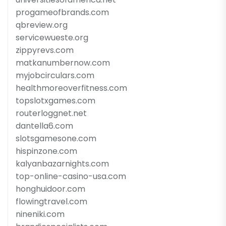
progameofbrands.com
qbreview.org
servicewueste.org
zippyrevs.com
matkanumbernow.com
myjobcirculars.com
healthmoreoverfitness.com
topslotxgames.com
routerloggnet.net
dantella6.com
slotsgamesone.com
hispinzone.com
kalyanbazarnights.com
top-online-casino-usa.com
honghuidoor.com
flowingtravel.com
nineniki.com