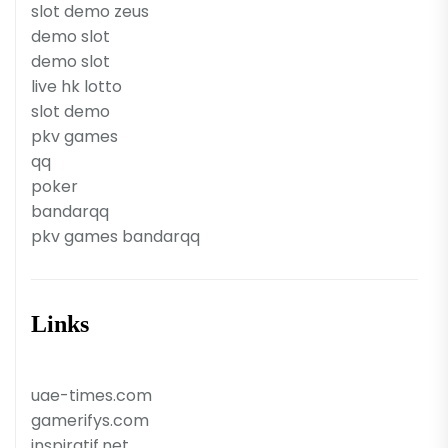
slot demo zeus
demo slot
demo slot
live hk lotto
slot demo
pkv games
qq
poker
bandarqq
pkv games bandarqq
Links
uae-times.com
gamerifys.com
inspiratif.net