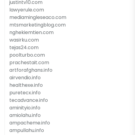
justintv10.com
lawyerule.com
mediamingleseaco.com
mtsmarketingblog.com
nghekiemtien.com
wasirku.com
tejas24.com
poolturbo.com
prachestait.com
artforafghans.info
airvendio.info
healthexe.info
puretecx.info
tecadvance.info
aminityio.info
amiolahu.info
ampacheme.info
ampullahu.info