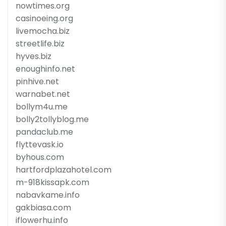
nowtimes.org
casinoeing.org
livemocha.biz
streetlife.biz
hyves.biz
enoughinfo.net
pinhive.net
warnabet.net
bollym4u.me
bolly2tollyblog.me
pandaclub.me
flyttevask.io
byhous.com
hartfordplazahotel.com
m-918kissapk.com
nabavkame.info
gakbiasa.com
iflowerhu.info