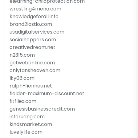
elearning-childprotection.com
wrestling4mena.com
knowledgeforall.info
brand2lastio.com
usadigitalservices.com
socialhoppers.com
creativedream.net
n2315.com
getwebonline.com
onlyfansheaven.com
lky08.com
ralph-fiennes.net
fielder-maximum-discount.net
fitfllex.com
genesisbusinesscredit.com
inforuang.com
kindsmarket.com
luvelylife.com