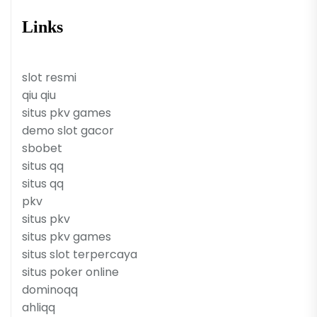
Links
slot resmi
qiu qiu
situs pkv games
demo slot gacor
sbobet
situs qq
situs qq
pkv
situs pkv
situs pkv games
situs slot terpercaya
situs poker online
dominoqq
ahliqq