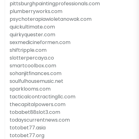
pittsburghpaintingprofessionals.com
plumberryworks.com
psychoterapiawioletanowak.com
quickultimate.com
quirkyquester.com
sexmedicineformen.com
shiftripple.com
slotterpercaya.co
smartcoolbox.com
sohanjitfinances.com
soulfulhousemusic.net
sparklooms.com
tacticalcontractingllc.com
thecapitalpowers.com
tobabet88slot3.com
todayscurrentnews.com
totobet77.asia
totobet77.org