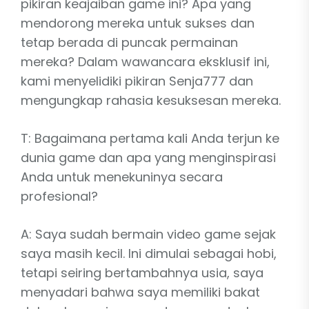
pikiran keajaiban game ini? Apa yang
mendorong mereka untuk sukses dan
tetap berada di puncak permainan
mereka? Dalam wawancara eksklusif ini,
kami menyelidiki pikiran Senja777 dan
mengungkap rahasia kesuksesan mereka.
T: Bagaimana pertama kali Anda terjun ke
dunia game dan apa yang menginspirasi
Anda untuk menekuninya secara
profesional?
A: Saya sudah bermain video game sejak
saya masih kecil. Ini dimulai sebagai hobi,
tetapi seiring bertambahnya usia, saya
menyadari bahwa saya memiliki bakat