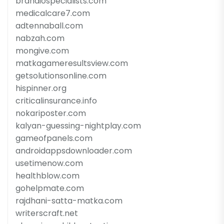
brandiospecialists.com
medicalcare7.com
adtennaball.com
nabzah.com
mongive.com
matkagameresultsview.com
getsolutionsonline.com
hispinner.org
criticalinsurance.info
nokariposter.com
kalyan-guessing-nightplay.com
gameofpanels.com
androidappsdownloader.com
usetimenow.com
healthblow.com
gohelpmate.com
rajdhani-satta-matka.com
writerscraft.net