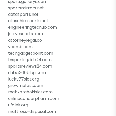
sportsgallerys.com
sportsmirrors.net
datasports.net
atasehirescortu.net
engineeringtechub.com
jerryescorts.com
attorneylegal.co
voomb.com
techgadgetpoint.com
tvsportsguide24.com
sportsreviews24.com
dubai360blog.com
lucky77slot.org
growmefast.com
mahkotahokislot.com
onlinecancerpharm.com
ufalek.org
mattress-disposal.com