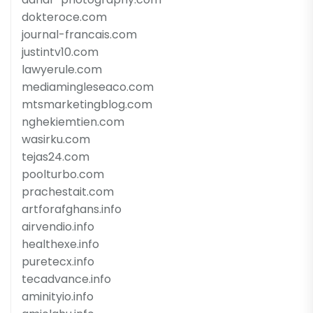
dokteroce.com
journal-francais.com
justintv10.com
lawyerule.com
mediamingleseaco.com
mtsmarketingblog.com
nghekiemtien.com
wasirku.com
tejas24.com
poolturbo.com
prachestait.com
artforafghans.info
airvendio.info
healthexe.info
puretecx.info
tecadvance.info
aminityio.info