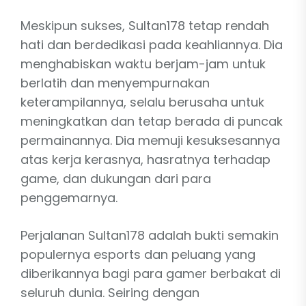
Meskipun sukses, Sultan178 tetap rendah
hati dan berdedikasi pada keahliannya. Dia
menghabiskan waktu berjam-jam untuk
berlatih dan menyempurnakan
keterampilannya, selalu berusaha untuk
meningkatkan dan tetap berada di puncak
permainannya. Dia memuji kesuksesannya
atas kerja kerasnya, hasratnya terhadap
game, dan dukungan dari para
penggemarnya.
Perjalanan Sultan178 adalah bukti semakin
populernya esports dan peluang yang
diberikannya bagi para gamer berbakat di
seluruh dunia. Seiring dengan