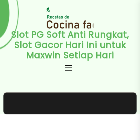
Skip
to
the
content
Slot PG Soft Anti Rungkat,
Slot
PG
Slot Gacor Hari Ini untuk
Soft
Maxwin Setiap Hari
Anti
Rungkat,
Slot
Gacor
Hari
Ini
untuk
Maxwin
Setiap
Hari