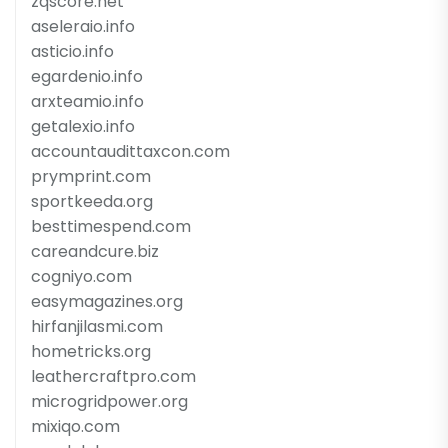
zqscore.net
aseleraio.info
asticio.info
egardenio.info
arxteamio.info
getalexio.info
accountaudittaxcon.com
prymprint.com
sportkeeda.org
besttimespend.com
careandcure.biz
cogniyo.com
easymagazines.org
hirfanjilasmi.com
hometricks.org
leathercraftpro.com
microgridpower.org
mixiqo.com