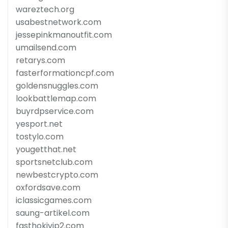
wareztech.org
usabestnetwork.com
jessepinkmanoutfit.com
umailsend.com
retarys.com
fasterformationcpf.com
goldensnuggles.com
lookbattlemap.com
buyrdpservice.com
yesport.net
tostylo.com
yougetthat.net
sportsnetclub.com
newbestcrypto.com
oxfordsave.com
iclassicgames.com
saung-artikel.com
fasthokivip2.com