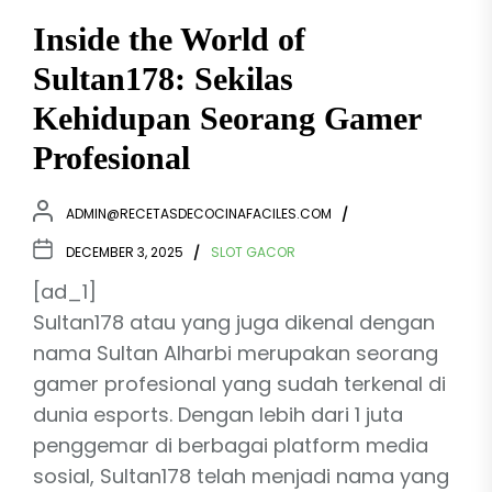
Inside the World of
Sultan178: Sekilas
Kehidupan Seorang Gamer
Profesional
ADMIN@RECETASDECOCINAFACILES.COM
DECEMBER 3, 2025
SLOT GACOR
[ad_1]
Sultan178 atau yang juga dikenal dengan
nama Sultan Alharbi merupakan seorang
gamer profesional yang sudah terkenal di
dunia esports. Dengan lebih dari 1 juta
penggemar di berbagai platform media
sosial, Sultan178 telah menjadi nama yang