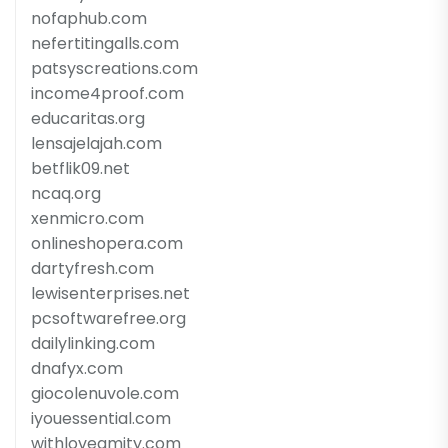
nofaphub.com
nefertitingalls.com
patsyscreations.com
income4proof.com
educaritas.org
lensajelajah.com
betflik09.net
ncaq.org
xenmicro.com
onlineshopera.com
dartyfresh.com
lewisenterprises.net
pcsoftwarefree.org
dailylinking.com
dnafyx.com
giocolenuvole.com
iyouessential.com
withloveamity.com