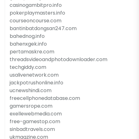
casinogambitpro.info
pokerplaymasters.info
courseoncourse.com
bantinbatdongsan247.com
bahednog.info
bahenxgek.info
pertamaskre.com
threadsvideoandphotodownloader.com
techgiddy.com
usalivenetwork.com
jackpotrushonline.info
ucnewshindi.com
freecellphonedatabase.com
gamersrope.com
exellewebmedia.com
free-gamestop.com
sinbadtravels.com
ukmagzine.com