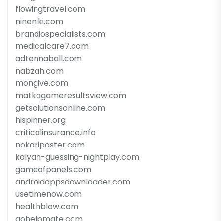
flowingtravel.com
nineniki.com
brandiospecialists.com
medicalcare7.com
adtennaball.com
nabzah.com
mongive.com
matkagameresultsview.com
getsolutionsonline.com
hispinner.org
criticalinsurance.info
nokariposter.com
kalyan-guessing-nightplay.com
gameofpanels.com
androidappsdownloader.com
usetimenow.com
healthblow.com
gohelpmate.com