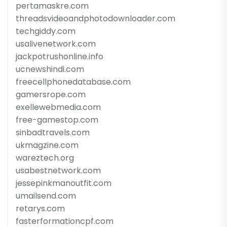
pertamaskre.com
threadsvideoandphotodownloader.com
techgiddy.com
usalivenetwork.com
jackpotrushonline.info
ucnewshindi.com
freecellphonedatabase.com
gamersrope.com
exellewebmedia.com
free-gamestop.com
sinbadtravels.com
ukmagzine.com
wareztech.org
usabestnetwork.com
jessepinkmanoutfit.com
umailsend.com
retarys.com
fasterformationcpf.com