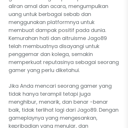
aliran amal dan acara, mengumpulkan
uang untuk berbagai sebab dan
menggunakan platformnya untuk
membuat dampak positif pada dunia.
Kemurahan hati dan altruisme Jago89
telah membuatnya disayangi untuk
penggemar dan kolega, semakin
memperkuat reputasinya sebagai seorang
gamer yang perlu diketahui.
Jika Anda mencari seorang gamer yang
tidak hanya terampil tetapi juga
menghibur, menarik, dan benar -benar
baik, tidak terlihat lagi dari Jago89. Dengan
gameplaynya yang mengesankan,
kepribadian yang menular, dan