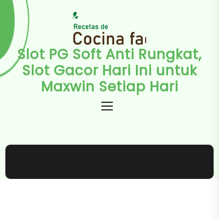
Skip
to
the
content
Slot PG Soft Anti Rungkat,
Slot
PG
Slot Gacor Hari Ini untuk
Soft
Maxwin Setiap Hari
Anti
Rungkat,
Slot
Gacor
Hari
Ini
untuk
Maxwin
Setiap
Hari