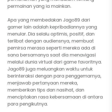
permainan yang ia mainkan.
Apa yang membedakan Jago89 dari
gamer lain adalah kepribadiannya yang
menular. Dia selalu optimis, positif, dan
terlibat dengan audiensnya, membuat
pemirsa merasa seperti mereka ada di
sana bersamanya saat dia menavigasi
melalui dunia virtual dari game favoritnya.
Jago89 juga meluangkan waktu untuk
berinteraksi dengan para penggemarnya,
menjawab pertanyaan mereka,
memberikan tips dan nasihat, dan
menciptakan rasa kebersamaan di antara
para pengikutnya.