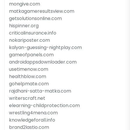
mongive.com
matkagameresultsview.com
getsolutionsonline.com
hispinner.org
criticalinsurance.info
nokariposter.com
kalyan-guessing-nightplay.com
gameofpanels.com
androidappsdownloader.com
usetimenow.com
healthblow.com
gohelpmate.com
rajdhani-satta-matka.com
writerscraft.net
elearning-childprotection.com
wrestling4mena.com
knowledgeforall.info
brand2lastio.com