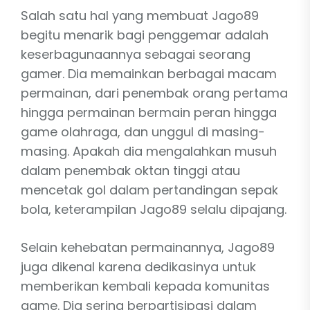
Salah satu hal yang membuat Jago89
begitu menarik bagi penggemar adalah
keserbagunaannya sebagai seorang
gamer. Dia memainkan berbagai macam
permainan, dari penembak orang pertama
hingga permainan bermain peran hingga
game olahraga, dan unggul di masing-
masing. Apakah dia mengalahkan musuh
dalam penembak oktan tinggi atau
mencetak gol dalam pertandingan sepak
bola, keterampilan Jago89 selalu dipajang.
Selain kehebatan permainannya, Jago89
juga dikenal karena dedikasinya untuk
memberikan kembali kepada komunitas
game. Dia sering berpartisipasi dalam