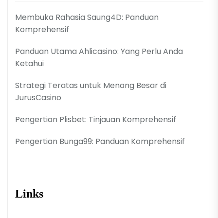
Membuka Rahasia Saung4D: Panduan
Komprehensif
Panduan Utama Ahlicasino: Yang Perlu Anda
Ketahui
Strategi Teratas untuk Menang Besar di
JurusCasino
Pengertian Plisbet: Tinjauan Komprehensif
Pengertian Bunga99: Panduan Komprehensif
Links