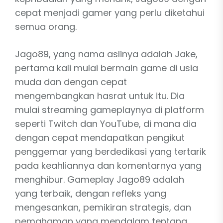
cepat menjadi gamer yang perlu diketahui
semua orang.
Jago89, yang nama aslinya adalah Jake,
pertama kali mulai bermain game di usia
muda dan dengan cepat
mengembangkan hasrat untuk itu. Dia
mulai streaming gameplaynya di platform
seperti Twitch dan YouTube, di mana dia
dengan cepat mendapatkan pengikut
penggemar yang berdedikasi yang tertarik
pada keahliannya dan komentarnya yang
menghibur. Gameplay Jago89 adalah
yang terbaik, dengan refleks yang
mengesankan, pemikiran strategis, dan
pemahaman yang mendalam tentang