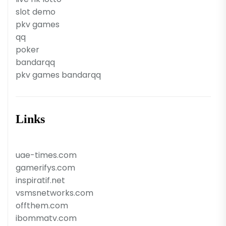
slot demo
pkv games
qq
poker
bandarqq
pkv games bandarqq
Links
uae-times.com
gamerifys.com
inspiratif.net
vsmsnetworks.com
offthem.com
ibommatv.com