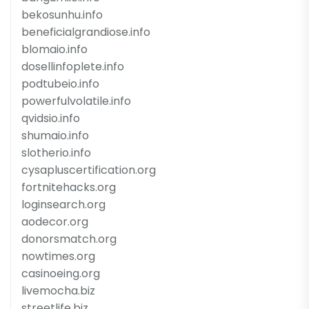
bekosunhu.info
beneficialgrandiose.info
blomaio.info
dosellinfoplete.info
podtubeio.info
powerfulvolatile.info
qvidsio.info
shumaio.info
slotherio.info
cysapluscertification.org
fortnitehacks.org
loginsearch.org
aodecor.org
donorsmatch.org
nowtimes.org
casinoeing.org
livemocha.biz
streetlife.biz