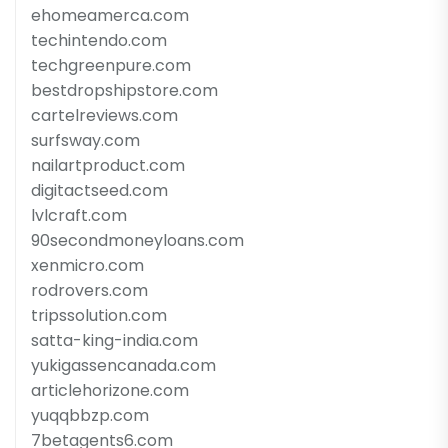
ehomeamerca.com
techintendo.com
techgreenpure.com
bestdropshipstore.com
cartelreviews.com
surfsway.com
nailartproduct.com
digitactseed.com
lvlcraft.com
90secondmoneyloans.com
xenmicro.com
rodrovers.com
tripssolution.com
satta-king-india.com
yukigassencanada.com
articlehorizone.com
yuqqbbzp.com
7betagents6.com