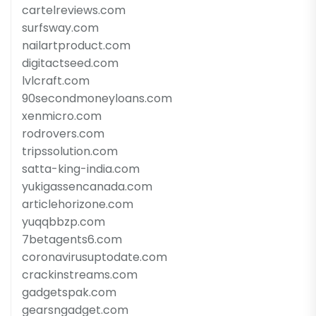
cartelreviews.com
surfsway.com
nailartproduct.com
digitactseed.com
lvlcraft.com
90secondmoneyloans.com
xenmicro.com
rodrovers.com
tripssolution.com
satta-king-india.com
yukigassencanada.com
articlehorizone.com
yuqqbbzp.com
7betagents6.com
coronavirusuptodate.com
crackinstreams.com
gadgetspak.com
gearsngadget.com