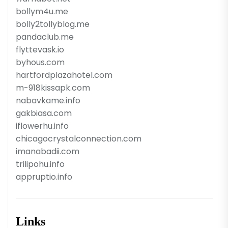
bollym4u.me
bolly2tollyblog.me
pandaclub.me
flyttevask.io
byhous.com
hartfordplazahotel.com
m-918kissapk.com
nabavkame.info
gakbiasa.com
iflowerhu.info
chicagocrystalconnection.com
imanabadii.com
trilipohu.info
appruptio.info
Links