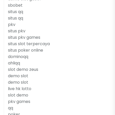
sbobet
situs qq
situs qq
pkv
situs pkv
situs pkv games
situs slot terpercaya
situs poker online
dominoqq
ahliqq
slot demo zeus
demo slot
demo slot
live hk lotto
slot demo
pkv games
qq
poker