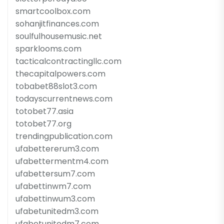
smartcoolbox.com
sohanjitfinances.com
soulfulhousemusic.net
sparklooms.com
tacticalcontractingllc.com
thecapitalpowers.com
tobabet88slot3.com
todayscurrentnews.com
totobet77.asia
totobet77.org
trendingpublication.com
ufabettererum3.com
ufabettermentm4.com
ufabettersum7.com
ufabettinwm7.com
ufabettinwum3.com
ufabetunitedm3.com
ufabetunitedm7.com