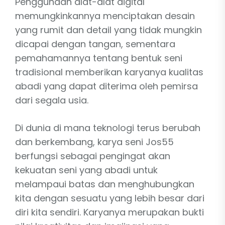
Penggunaan alat-alat digital
memungkinkannya menciptakan desain
yang rumit dan detail yang tidak mungkin
dicapai dengan tangan, sementara
pemahamannya tentang bentuk seni
tradisional memberikan karyanya kualitas
abadi yang dapat diterima oleh pemirsa
dari segala usia.
Di dunia di mana teknologi terus berubah
dan berkembang, karya seni Jos55
berfungsi sebagai pengingat akan
kekuatan seni yang abadi untuk
melampaui batas dan menghubungkan
kita dengan sesuatu yang lebih besar dari
diri kita sendiri. Karyanya merupakan bukti