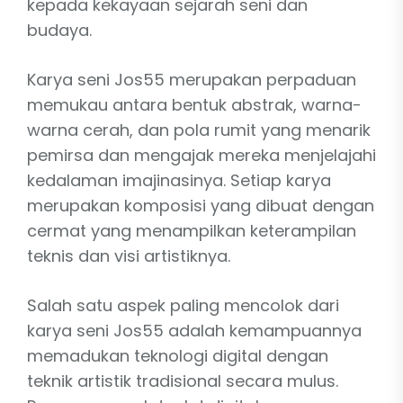
kepada kekayaan sejarah seni dan
budaya.
Karya seni Jos55 merupakan perpaduan
memukau antara bentuk abstrak, warna-
warna cerah, dan pola rumit yang menarik
pemirsa dan mengajak mereka menjelajahi
kedalaman imajinasinya. Setiap karya
merupakan komposisi yang dibuat dengan
cermat yang menampilkan keterampilan
teknis dan visi artistiknya.
Salah satu aspek paling mencolok dari
karya seni Jos55 adalah kemampuannya
memadukan teknologi digital dengan
teknik artistik tradisional secara mulus.