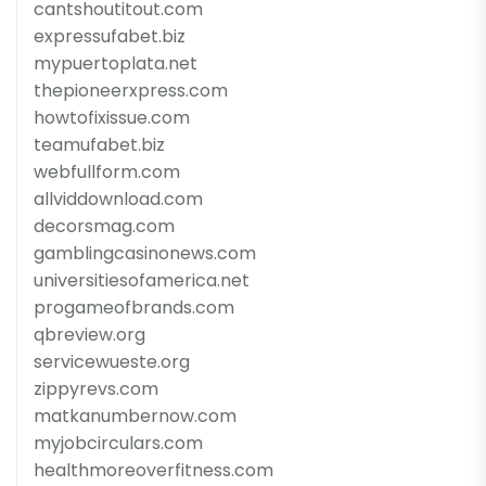
cantshoutitout.com
expressufabet.biz
mypuertoplata.net
thepioneerxpress.com
howtofixissue.com
teamufabet.biz
webfullform.com
allviddownload.com
decorsmag.com
gamblingcasinonews.com
universitiesofamerica.net
progameofbrands.com
qbreview.org
servicewueste.org
zippyrevs.com
matkanumbernow.com
myjobcirculars.com
healthmoreoverfitness.com