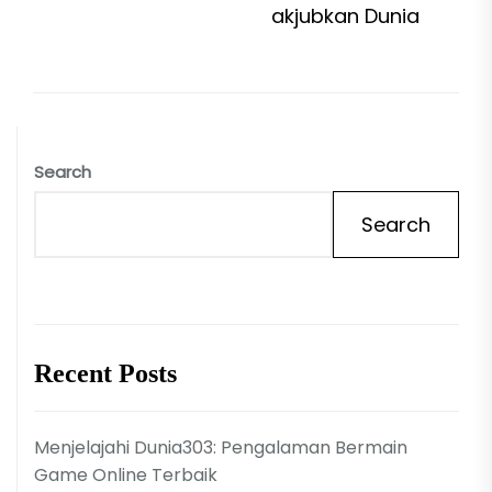
pos
akjubkan Dunia
Search
Search
Recent Posts
Menjelajahi Dunia303: Pengalaman Bermain
Game Online Terbaik