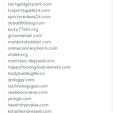
techgadgetpoint.com
tvsportsguide24.com
sportsreviews24.com
dubai360blog.com
lucky77slot.org
growmefast.com
mahkotahokislot.com
onlinecancerpharm.com
ufalek.org
mattress-disposal.com
happyflooringandcabinets.com
bodybuildinglife.co
qrdoggy.com
technologygud.com
realshocknews.com
pickgb.com
healthmistakes.com
ksfashiondresses.com