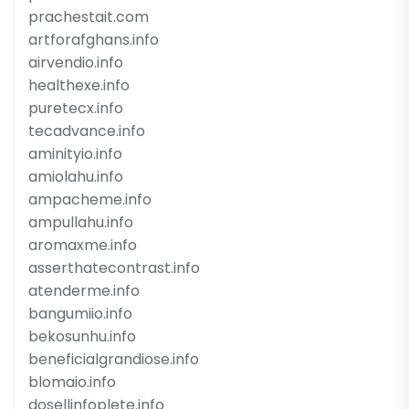
prachestait.com
artforafghans.info
airvendio.info
healthexe.info
puretecx.info
tecadvance.info
aminityio.info
amiolahu.info
ampacheme.info
ampullahu.info
aromaxme.info
asserthatecontrast.info
atenderme.info
bangumiio.info
bekosunhu.info
beneficialgrandiose.info
blomaio.info
dosellinfoplete.info