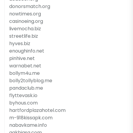
donorsmatch.org
nowtimes.org
casinoeing.org
livemocha.biz
streetlife.biz
hyves.biz
enoughinfo.net
pinhive.net
warnabet.net
bollym4u.me
bolly2tollyblog.me
pandaclub.me
flyttevask.io
byhous.com
hartfordplazahotel.com
m-918kissapk.com
nabavkame.info
gakbiasa.com