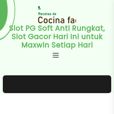
Skip
to
the
content
Slot PG Soft Anti Rungkat,
Slot
PG
Slot Gacor Hari Ini untuk
Soft
Maxwin Setiap Hari
Anti
Rungkat,
Slot
Gacor
Hari
Ini
untuk
Maxwin
Setiap
Hari