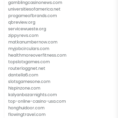
gamblingcasinonews.com
universitiesofamerica.net
progameofbrands.com
qbreview.org
servicewueste.org
zippyrevs.com
matkanumbernow.com
myjobcirculars.com
healthmoreoverfitness.com
topslotxgames.com
routerloggnet.net
dantella6.com
slotsgamesone.com
hispinzone.com
kalyanbazarnights.com
top-online-casino-usa.com
honghuidoor.com
flowingtravel.com