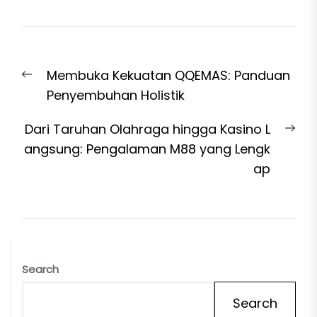
Post
Previous
Membuka Kekuatan QQEMAS: Panduan
navigation
post:
Penyembuhan Holistik
Nex
Dari Taruhan Olahraga hingga Kasino L
pos
angsung: Pengalaman M88 yang Lengk
ap
Search
Search