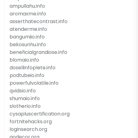
ampullahu.info
aromaxme.info
asserthatecontrast.info
atenderme.info
bangumiio.info
bekosunhu.info
beneficialgrandiose.info
blomaio.info
dosellinfoplete.info
podtubeio.info
powerfulvolatile.info
qvidsio.info
shumaio.info
slotherio.info
cysapluscertification.org
fortnitehacks.org
loginsearch.org
aodecor.org