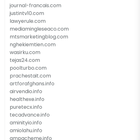
journal-francais.com
justintv10.com
lawyerule.com
mediamingleseaco.com
mtsmarketingblog.com
nghekiemtien.com
wasirku.com
tejas24.com
poolturbo.com
prachestait.com
artforafghans.info
airvendio.info
healthexe.info
puretecx.info
tecadvance.info
aminityio.info
amiolahu.info
ampacheme.info