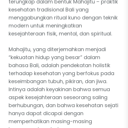
terungkap dalam bentuk Mahajitu – praktik
kesehatan tradisional Bali yang
menggabungkan ritual kuno dengan teknik
modern untuk meningkatkan
kesejahteraan fisik, mental, dan spiritual.
Mahajitu, yang diterjemahkan menjadi
“kekuatan hidup yang besar” dalam
bahasa Bali, adalah pendekatan holistik
terhadap kesehatan yang berfokus pada
keseimbangan tubuh, pikiran, dan jiwa.
Intinya adalah keyakinan bahwa semua
aspek kesejahteraan seseorang saling
berhubungan, dan bahwa kesehatan sejati
hanya dapat dicapai dengan
memperhatikan masing-masing