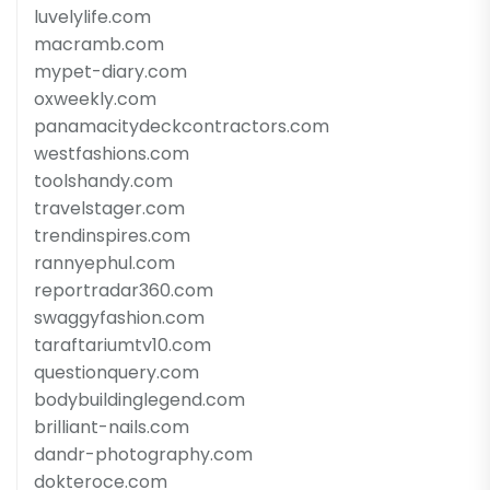
luvelylife.com
macramb.com
mypet-diary.com
oxweekly.com
panamacitydeckcontractors.com
westfashions.com
toolshandy.com
travelstager.com
trendinspires.com
rannyephul.com
reportradar360.com
swaggyfashion.com
taraftariumtv10.com
questionquery.com
bodybuildinglegend.com
brilliant-nails.com
dandr-photography.com
dokteroce.com