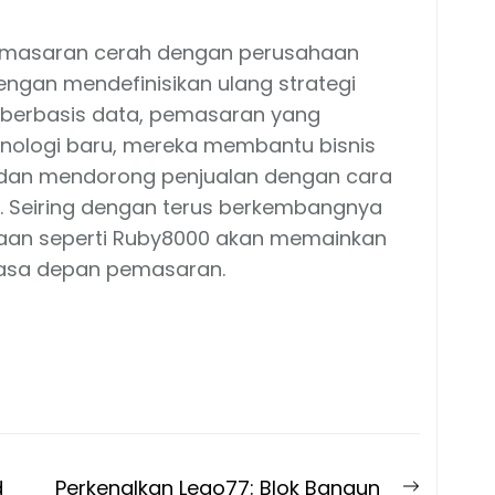
emasaran cerah dengan perusahaan
ngan mendefinisikan ulang strategi
 berbasis data, pemasaran yang
knologi baru, mereka membantu bisnis
 dan mendorong penjualan dengan cara
 Seiring dengan terus berkembangnya
ahaan seperti Ruby8000 akan memainkan
asa depan pemasaran.
Next
d
Perkenalkan Lego77: Blok Bangun