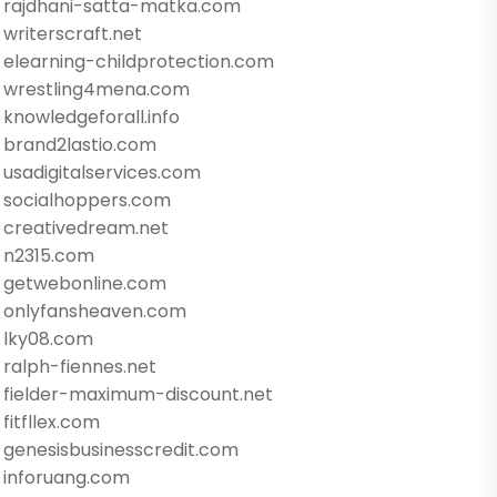
rajdhani-satta-matka.com
writerscraft.net
elearning-childprotection.com
wrestling4mena.com
knowledgeforall.info
brand2lastio.com
usadigitalservices.com
socialhoppers.com
creativedream.net
n2315.com
getwebonline.com
onlyfansheaven.com
lky08.com
ralph-fiennes.net
fielder-maximum-discount.net
fitfllex.com
genesisbusinesscredit.com
inforuang.com