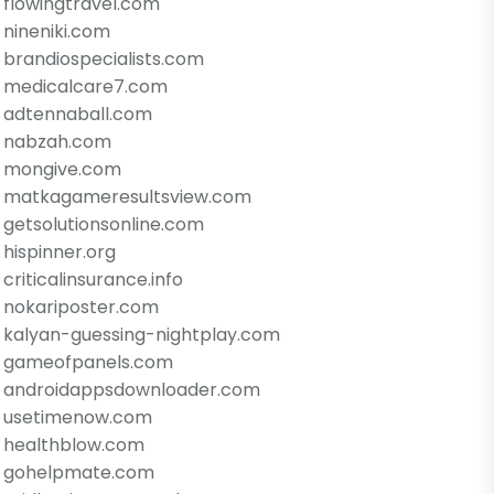
flowingtravel.com
nineniki.com
brandiospecialists.com
medicalcare7.com
adtennaball.com
nabzah.com
mongive.com
matkagameresultsview.com
getsolutionsonline.com
hispinner.org
criticalinsurance.info
nokariposter.com
kalyan-guessing-nightplay.com
gameofpanels.com
androidappsdownloader.com
usetimenow.com
healthblow.com
gohelpmate.com