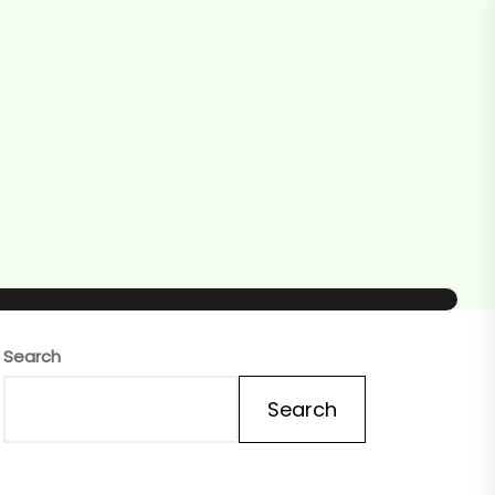
Search
Search