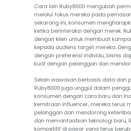
Cara lain Ruby8000 mengubah perma
melalui fokus mereka pada pemasaran
sekarang ini, konsumen mengharapk
ketika berinteraksi dengan merek. R
dengan klien untuk membuat kampan
kepada audiens target mereka. Den
dengan preferensi individu, bisnis
kuat dengan pelanggan dan mendoro
Selain wawasan berbasis data dan p
Ruby8000 juga unggul dalam penggu
konsumen dengan cara baru dan inova
kemitraan influencer, mereka terus
pelanggan dan mendorong keterliba
dan memanfaatkan teknologi baru,
kompetitif di pasar yang terus berub