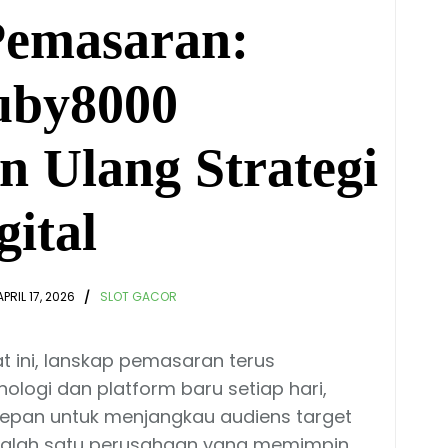
Pemasaran:
uby8000
n Ulang Strategi
ital
APRIL 17, 2026
SLOT GACOR
at ini, lanskap pemasaran terus
logi dan platform baru setiap hari,
rdepan untuk menjangkau audiens target
Salah satu perusahaan yang memimpin