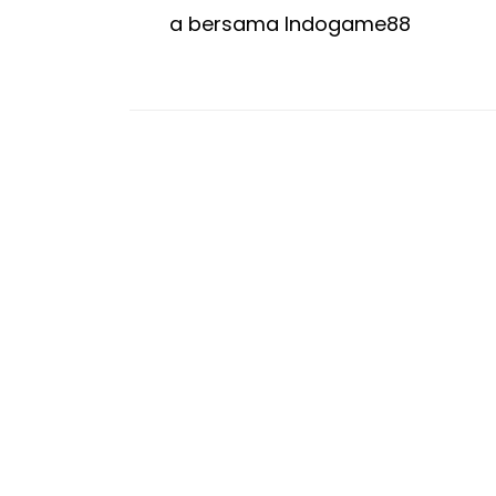
post:
a bersama Indogame88
navigation