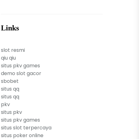
Links
slot resmi
qiu qiu
situs pkv games
demo slot gacor
sbobet
situs qq
situs qq
pkv
situs pkv
situs pkv games
situs slot terpercaya
situs poker online