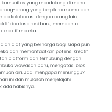
an komunitas yang mendukung di mana
orang-orang yang berpikiran sama dan
berkolaborasi dengan orang lain,
tif dan inspirasi baru, membantu
 kreatif mereka.
alah alat yang berharga bagi siapa pun
reka dan memanfaatkan potensi kreatif
atan platform dan terhubung dengan
buka wawasan baru, mengatasi blok
nemuan diri. Jadi mengapa menunggu?
i ini dan mulailah menjelajahi
k ada habisnya.