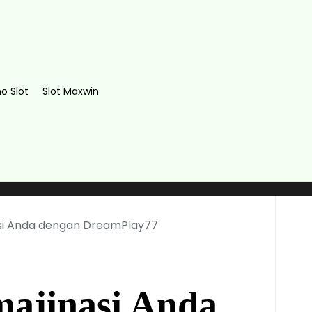
o Slot
Slot Maxwin
si Anda dengan DreamPlay77
majinasi Anda