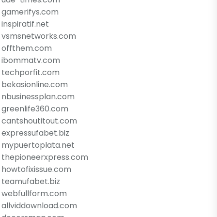
gamerifys.com
inspiratif.net
vsmsnetworks.com
offthem.com
ibommatv.com
techporfit.com
bekasionline.com
nbusinessplan.com
greenlife360.com
cantshoutitout.com
expressufabet.biz
mypuertoplata.net
thepioneerxpress.com
howtofixissue.com
teamufabet.biz
webfullform.com
allviddownload.com