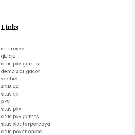
Links
slot resmi
qiu qiu
situs pkv games
demo slot gacor
sbobet
situs qq
situs qq
pkv
situs pkv
situs pkv games
situs slot terpercaya
situs poker online