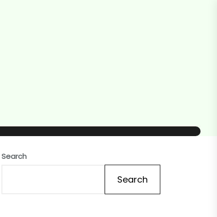
Search
Search