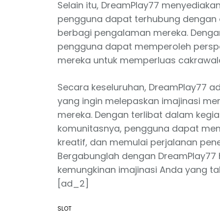
Selain itu, DreamPlay77 menyediak
pengguna dapat terhubung dengan 
berbagi pengalaman mereka. Dengan 
pengguna dapat memperoleh perspek
mereka untuk memperluas cakrawala
Secara keseluruhan, DreamPlay77 ad
yang ingin melepaskan imajinasi me
mereka. Dengan terlibat dalam kegi
komunitasnya, pengguna dapat mem
kreatif, dan memulai perjalanan pe
Bergabunglah dengan DreamPlay77 har
kemungkinan imajinasi Anda yang ta
[ad_2]
SLOT