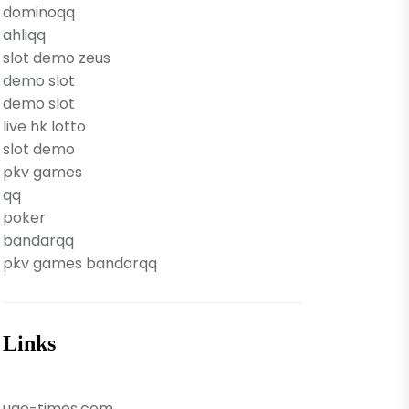
dominoqq
ahliqq
slot demo zeus
demo slot
demo slot
live hk lotto
slot demo
pkv games
qq
poker
bandarqq
pkv games bandarqq
Links
uae-times.com