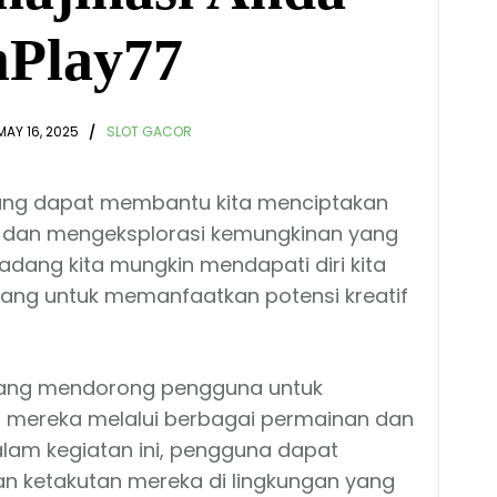
Play77
MAY 16, 2025
SLOT GACOR
yang dapat membantu kita menciptakan
, dan mengeksplorasi kemungkinan yang
dang kita mungkin mendapati diri kita
uang untuk memanfaatkan potensi kreatif
 yang mendorong pengguna untuk
as mereka melalui berbagai permainan dan
 dalam kegiatan ini, pengguna dapat
an ketakutan mereka di lingkungan yang