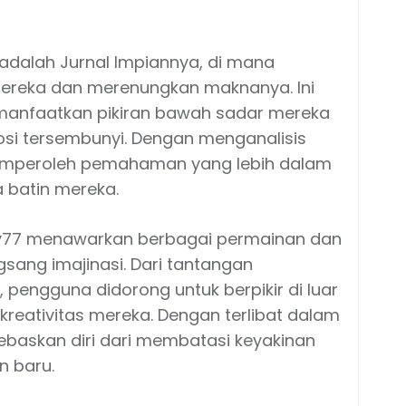
 adalah Jurnal Impiannya, di mana
reka dan merenungkan maknanya. Ini
anfaatkan pikiran bawah sadar mereka
 tersembunyi. Dengan menganalisis
emperoleh pemahaman yang lebih dalam
a batin mereka.
ay77 menawarkan berbagai permainan dan
sang imajinasi. Dari tantangan
 pengguna didorong untuk berpikir di luar
reativitas mereka. Dengan terlibat dalam
baskan diri dari membatasi keyakinan
n baru.