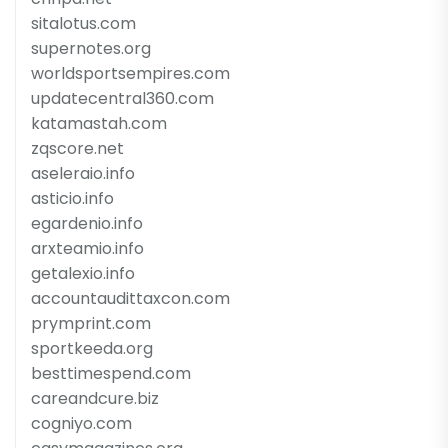
sitalotus.com
supernotes.org
worldsportsempires.com
updatecentral360.com
katamastah.com
zqscore.net
aseleraio.info
asticio.info
egardenio.info
arxteamio.info
getalexio.info
accountaudittaxcon.com
prymprint.com
sportkeeda.org
besttimespend.com
careandcure.biz
cogniyo.com