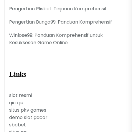
Pengertian Plisbet: Tinjauan Komprehensif
Pengertian Bunga99: Panduan Komprehensif
Winlose99: Panduan Komprehensif untuk
Kesuksesan Game Online
Links
slot resmi
qiu qiu
situs pkv games
demo slot gacor
sbobet