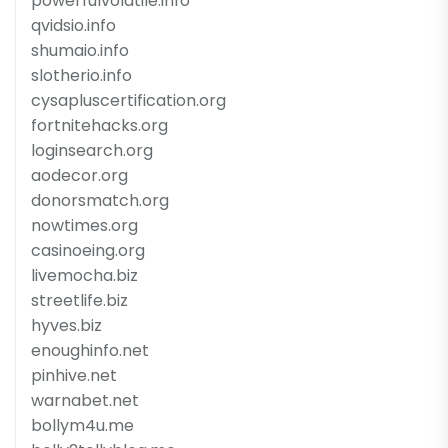
powerfulvolatile.info
qvidsio.info
shumaio.info
slotherio.info
cysapluscertification.org
fortnitehacks.org
loginsearch.org
aodecor.org
donorsmatch.org
nowtimes.org
casinoeing.org
livemocha.biz
streetlife.biz
hyves.biz
enoughinfo.net
pinhive.net
warnabet.net
bollym4u.me