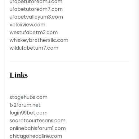
ufabetutoredm3.com
ufabetutoredm7.com
ufabetvalleyum3.com
veloxview.com
westufabetm3.com
whiskeybrothersllc.com
wildufabetum7.com
Links
stagehubs.com
1x2forum.net
login99bet.com
secretcourtesans.com
onlinebahisforum1.com
chicagoheadline.com