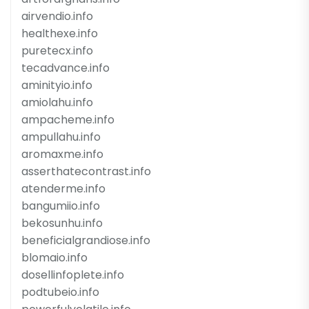
airvendio.info
healthexe.info
puretecx.info
tecadvance.info
aminityio.info
amiolahu.info
ampacheme.info
ampullahu.info
aromaxme.info
asserthatecontrast.info
atenderme.info
bangumiio.info
bekosunhu.info
beneficialgrandiose.info
blomaio.info
dosellinfoplete.info
podtubeio.info