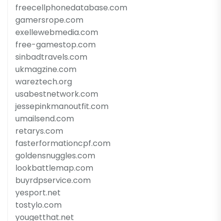
freecellphonedatabase.com
gamersrope.com
exellewebmedia.com
free-gamestop.com
sinbadtravels.com
ukmagzine.com
wareztech.org
usabestnetwork.com
jessepinkmanoutfit.com
umailsend.com
retarys.com
fasterformationcpf.com
goldensnuggles.com
lookbattlemap.com
buyrdpservice.com
yesport.net
tostylo.com
yougetthat.net