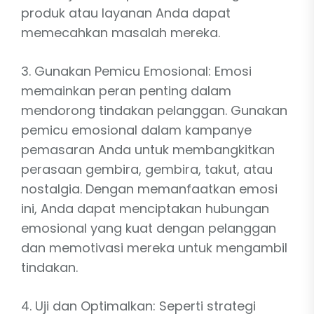
produk atau layanan Anda dapat
memecahkan masalah mereka.
3. Gunakan Pemicu Emosional: Emosi
memainkan peran penting dalam
mendorong tindakan pelanggan. Gunakan
pemicu emosional dalam kampanye
pemasaran Anda untuk membangkitkan
perasaan gembira, gembira, takut, atau
nostalgia. Dengan memanfaatkan emosi
ini, Anda dapat menciptakan hubungan
emosional yang kuat dengan pelanggan
dan memotivasi mereka untuk mengambil
tindakan.
4. Uji dan Optimalkan: Seperti strategi