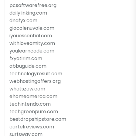
pcsoftwarefree.org
dailylinking.com
dnafyx.com
giocolenuvole.com
iyouessential.com
withloveamity.com
youlearncode.com
fxyatirim.com
abbuguide.com
technologyresult.com
webhostingoffers.org
whatszow.com
ehomeamerca.com
techintendo.com
techgreenpure.com
bestdropshipstore.com
cartelreviews.com
surfsway.com