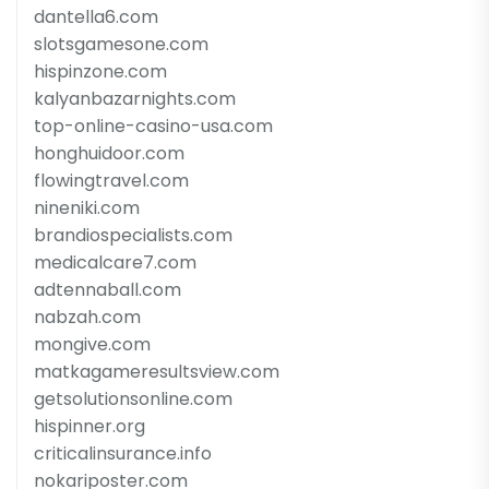
dantella6.com
slotsgamesone.com
hispinzone.com
kalyanbazarnights.com
top-online-casino-usa.com
honghuidoor.com
flowingtravel.com
nineniki.com
brandiospecialists.com
medicalcare7.com
adtennaball.com
nabzah.com
mongive.com
matkagameresultsview.com
getsolutionsonline.com
hispinner.org
criticalinsurance.info
nokariposter.com