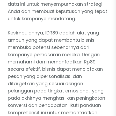
data ini untuk menyempurnakan strategi
Anda dan membuat keputusan yang tepat
untuk kampanye mendatang.
Kesimpulannya, IDR89 adalah alat yang
ampuh yang dapat membantu bisnis
membuka potensi sebenarnya dari
kampanye pemasaran mereka. Dengan
memahami dan memanfaatkan Rp89
secara efektif, bisnis dapat menciptakan
pesan yang dipersonalisasi dan
ditargetkan yang sesuai dengan
pelanggan pada tingkat emosional, yang
pada akhirnya menghasilkan peningkatan
konversi dan pendapatan. Ikuti panduan
komprehensif ini untuk memanfaatkan