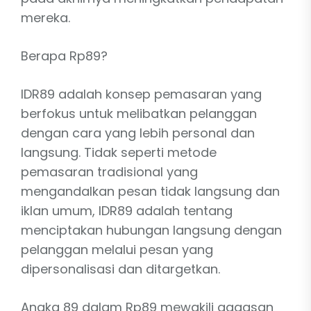
mereka.
Berapa Rp89?
IDR89 adalah konsep pemasaran yang
berfokus untuk melibatkan pelanggan
dengan cara yang lebih personal dan
langsung. Tidak seperti metode
pemasaran tradisional yang
mengandalkan pesan tidak langsung dan
iklan umum, IDR89 adalah tentang
menciptakan hubungan langsung dengan
pelanggan melalui pesan yang
dipersonalisasi dan ditargetkan.
Angka 89 dalam Rp89 mewakili gagasan