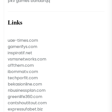
pkv games bandarqq
Links
uae-times.com
gamerifys.com
inspiratif.net
vsmsnetworks.com
offthem.com
ibommatv.com
techporfit.com
bekasionline.com
nbusinessplan.com
greenlife360.com
cantshoutitout.com
expressufabet.biz