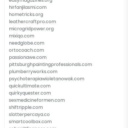
easymagazines.org
hirfanjilasmi.com
hometricks.org
leathercraftpro.com
microgridpower.org
mixiqo.com
needglobe.com
ortocoach.com
passionawe.com
pittsburghpaintingprofessionals.com
plumberryworks.com
psychoterapiawioletanowak.com
quickultimate.com
quirkyquester.com
sexmedicineformen.com
shiftripple.com
slotterpercaya.co
smartcoolbox.com