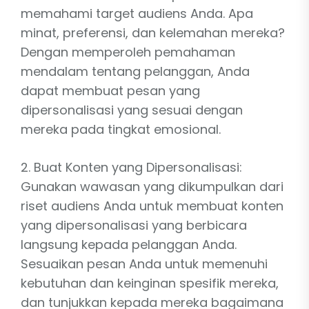
memahami target audiens Anda. Apa
minat, preferensi, dan kelemahan mereka?
Dengan memperoleh pemahaman
mendalam tentang pelanggan, Anda
dapat membuat pesan yang
dipersonalisasi yang sesuai dengan
mereka pada tingkat emosional.
2. Buat Konten yang Dipersonalisasi:
Gunakan wawasan yang dikumpulkan dari
riset audiens Anda untuk membuat konten
yang dipersonalisasi yang berbicara
langsung kepada pelanggan Anda.
Sesuaikan pesan Anda untuk memenuhi
kebutuhan dan keinginan spesifik mereka,
dan tunjukkan kepada mereka bagaimana