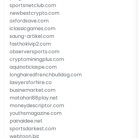
sportsnetclub.com
newbestcrypto.com
oxfordsave.com
iclassicgames.com
saung-artikel.com
fasthokivip2.com
observersports.com
cryptominingplus.com
aquinoticiaspe.com
longhairedfrenchbulldog.com
lawyersforhire.co
businemarket.com
matahari88play.net
moneydescriptor.com
youthsmagazine.com
painaidee.net
sportsdarkest.com
webtoon.biz