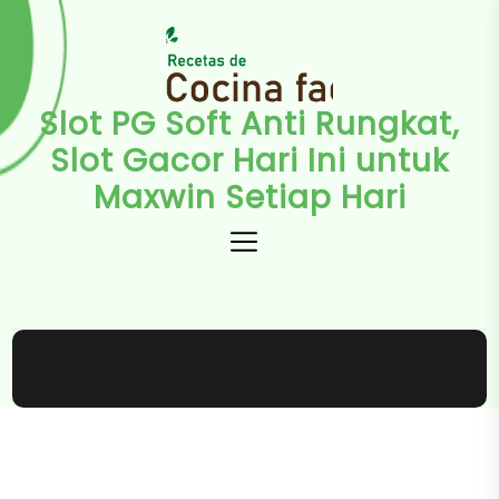
Skip
to
the
content
Slot PG Soft Anti Rungkat,
Slot
PG
Slot Gacor Hari Ini untuk
Soft
Maxwin Setiap Hari
Anti
Rungkat,
Slot
Gacor
Hari
Ini
untuk
Maxwin
Setiap
Hari