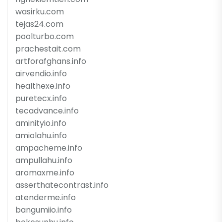
wasirku.com
tejas24.com
poolturbo.com
prachestait.com
artforafghans.info
airvendio.info
healthexe.info
puretecx.info
tecadvance.info
aminityio.info
amiolahu.info
ampacheme.info
ampullahu.info
aromaxme.info
asserthatecontrast.info
atenderme.info
bangumiio.info