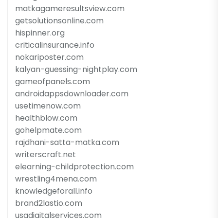
matkagameresultsview.com
getsolutionsonline.com
hispinner.org
criticalinsurance.info
nokariposter.com
kalyan-guessing-nightplay.com
gameofpanels.com
androidappsdownloader.com
usetimenow.com
healthblow.com
gohelpmate.com
rajdhani-satta-matka.com
writerscraft.net
elearning-childprotection.com
wrestling4mena.com
knowledgeforall.info
brand2lastio.com
usadigitalservices.com