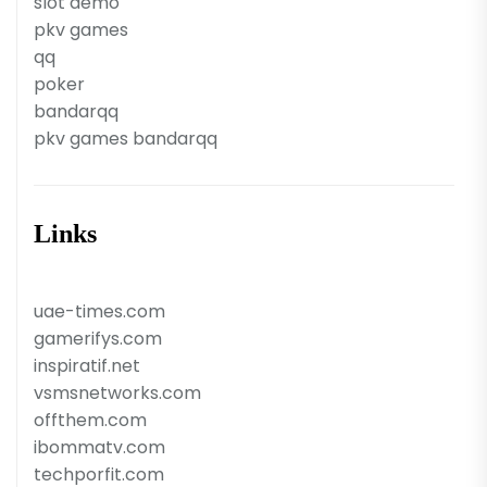
slot demo
pkv games
qq
poker
bandarqq
pkv games bandarqq
Links
uae-times.com
gamerifys.com
inspiratif.net
vsmsnetworks.com
offthem.com
ibommatv.com
techporfit.com