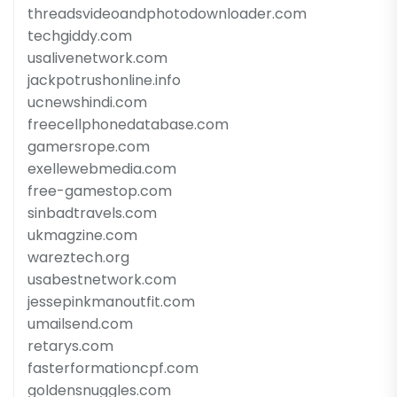
threadsvideoandphotodownloader.com
techgiddy.com
usalivenetwork.com
jackpotrushonline.info
ucnewshindi.com
freecellphonedatabase.com
gamersrope.com
exellewebmedia.com
free-gamestop.com
sinbadtravels.com
ukmagzine.com
wareztech.org
usabestnetwork.com
jessepinkmanoutfit.com
umailsend.com
retarys.com
fasterformationcpf.com
goldensnuggles.com