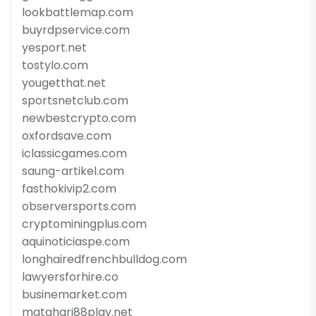
lookbattlemap.com
buyrdpservice.com
yesport.net
tostylo.com
yougetthat.net
sportsnetclub.com
newbestcrypto.com
oxfordsave.com
iclassicgames.com
saung-artikel.com
fasthokivip2.com
observersports.com
cryptominingplus.com
aquinoticiaspe.com
longhairedfrenchbulldog.com
lawyersforhire.co
businemarket.com
matahari88play.net