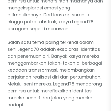
pemirsa untuk menafsirkan maknanya dan
mengeksplorasi emosi yang
ditimbulkannya. Dari lanskap surealis
hingga potret abstrak, karya Legend78
beragam seperti menawan.
Salah satu tema paling terkenal dalam
seni Legend78 adalah eksplorasi identitas
dan penemuan diri. Banyak karya mereka
menggambarkan tokoh-tokoh di berbagai
keadaan transformasi, melambangkan
perjalanan realisasi diri dan pertumbuhan.
Melalui seni mereka, Legend78 mendorong
pemirsa untuk merefleksikan identitas
mereka sendiri dan jalan yang mereka
hadapi.