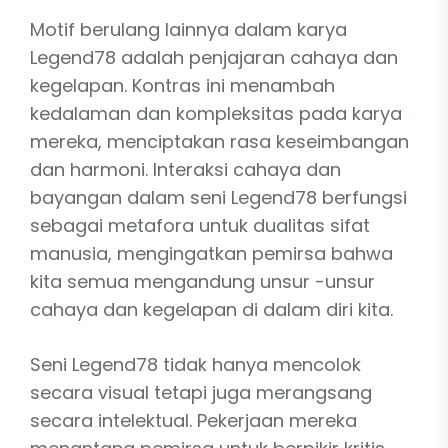
Motif berulang lainnya dalam karya
Legend78 adalah penjajaran cahaya dan
kegelapan. Kontras ini menambah
kedalaman dan kompleksitas pada karya
mereka, menciptakan rasa keseimbangan
dan harmoni. Interaksi cahaya dan
bayangan dalam seni Legend78 berfungsi
sebagai metafora untuk dualitas sifat
manusia, mengingatkan pemirsa bahwa
kita semua mengandung unsur -unsur
cahaya dan kegelapan di dalam diri kita.
Seni Legend78 tidak hanya mencolok
secara visual tetapi juga merangsang
secara intelektual. Pekerjaan mereka