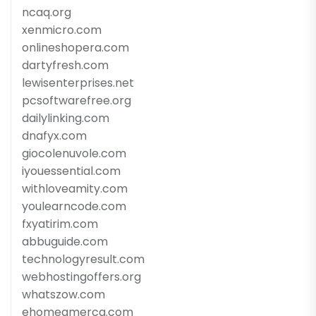
ncaq.org
xenmicro.com
onlineshopera.com
dartyfresh.com
lewisenterprises.net
pcsoftwarefree.org
dailylinking.com
dnafyx.com
giocolenuvole.com
iyouessential.com
withloveamity.com
youlearncode.com
fxyatirim.com
abbuguide.com
technologyresult.com
webhostingoffers.org
whatszow.com
ehomeamerca.com