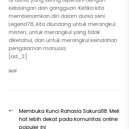
kebisingan dan gangguan. Ketika kita
membenamkan diri dalam dunia seni
Legend78, kita diundang untuk merangkul
misteri, untuk merangkul yang tidak
diketahui, dan untuk merangkul keindahan
pengalaman manusia.
[ad_2]
SLOT
Post
Previous
Membuka Kunci Rahasia Sakura118: Meli
navigation
post:
hat lebih dekat pada komunitas online
populer ini