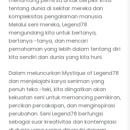
menantang pemirsa untuk berpikir kritis
tentang dunia di sekitar mereka dan
kompleksitas pengalaman manusia.
Melalui seni mereka, Legend78
mengundang kita untuk bertanya,
bertanya -tanya, dan mencari
pemahaman yang lebih dalam tentang diri
kita sendiri dan dunia yang kita huni.
Dalam meluncurkan Mystique of Legend78
dan menjelajahi karya seniman yang
penuh teka -teki, kita diingatkan akan
kekuatan seni untuk memancing pemikiran,
percikan percakapan, dan menginspirasi
perubahan. Seni Legend78 berfungsi
sebagai suar kreativitas dan kontemplasi
di dunia yang sering dipenuhi dengan