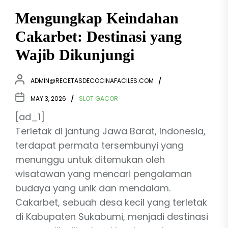
Mengungkap Keindahan
Cakarbet: Destinasi yang
Wajib Dikunjungi
ADMIN@RECETASDECOCINAFACILES.COM
MAY 3, 2026
SLOT GACOR
[ad_1]
Terletak di jantung Jawa Barat, Indonesia,
terdapat permata tersembunyi yang
menunggu untuk ditemukan oleh
wisatawan yang mencari pengalaman
budaya yang unik dan mendalam.
Cakarbet, sebuah desa kecil yang terletak
di Kabupaten Sukabumi, menjadi destinasi