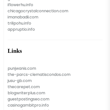
iflowerhu.info
chicagocrystalconnection.com
imanabadii.com
trilipohu.info
appruptio.info
Links
punjwanis.com
the-parcs-clematiscondos.com
jusu-gb.com
thecarepet.com
blogwriterplus.com
guestpostingseo.com
casinogambitpro.info