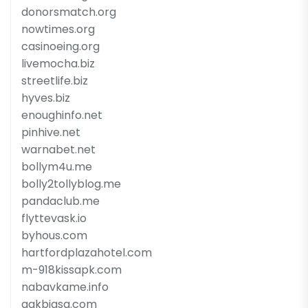
donorsmatch.org
nowtimes.org
casinoeing.org
livemocha.biz
streetlife.biz
hyves.biz
enoughinfo.net
pinhive.net
warnabet.net
bollym4u.me
bolly2tollyblog.me
pandaclub.me
flyttevask.io
byhous.com
hartfordplazahotel.com
m-918kissapk.com
nabavkame.info
gakbiasa.com