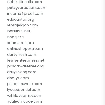
nefertitingalls.com
patsyscreations.com
income4proof.com
educaritas.org
lensajelajah.com
betflik09.net
ncaq.org
xenmicro.com
onlineshopera.com
dartyfresh.com
lewisenterprises.net
pcsoftwarefree.org
dailylinking.com
dnafyx.com
giocolenuvole.com
iyouessential.com
withloveamity.com
youlearncode.com