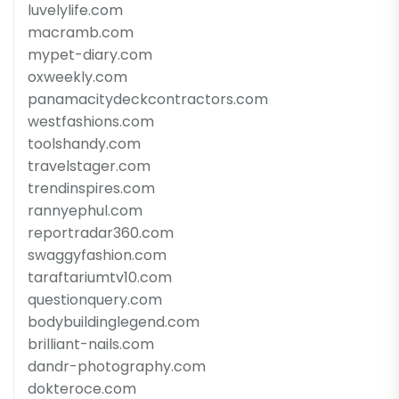
luvelylife.com
macramb.com
mypet-diary.com
oxweekly.com
panamacitydeckcontractors.com
westfashions.com
toolshandy.com
travelstager.com
trendinspires.com
rannyephul.com
reportradar360.com
swaggyfashion.com
taraftariumtv10.com
questionquery.com
bodybuildinglegend.com
brilliant-nails.com
dandr-photography.com
dokteroce.com