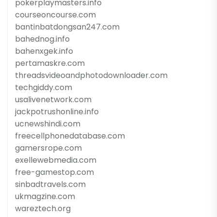
pokerplaymasters.info
courseoncourse.com
bantinbatdongsan247.com
bahednog.info
bahenxgek.info
pertamaskre.com
threadsvideoandphotodownloader.com
techgiddy.com
usalivenetwork.com
jackpotrushonline.info
ucnewshindi.com
freecellphonedatabase.com
gamersrope.com
exellewebmedia.com
free-gamestop.com
sinbadtravels.com
ukmagzine.com
wareztech.org