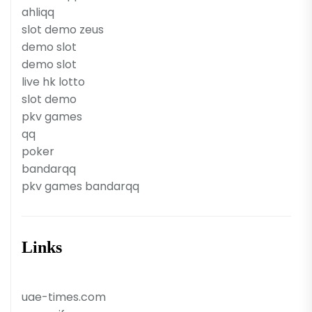
ahliqq
slot demo zeus
demo slot
demo slot
live hk lotto
slot demo
pkv games
qq
poker
bandarqq
pkv games bandarqq
Links
uae-times.com