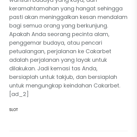
keramahtamahan yang hangat sehingga
pasti akan meninggalkan kesan mendalam
bagi semua orang yang berkunjung.
Apakah Anda seorang pecinta alam,
penggemar budaya, atau pencari
petualangan, perjalanan ke Cakarbet
adalah perjalanan yang layak untuk
dilakukan. Jadi kemasi tas Anda,
bersiaplah untuk takjub, dan bersiaplah
untuk mengungkap keindahan Cakarbet.
[ad_2]
SLOT