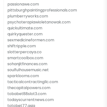
passionawe.com
pittsburghpaintingprofessionals.com
plumberryworks.com
psychoterapiawioletanowak.com
quickultimate.com
quirkyquester.com
sexmedicineformen.com
shiftripple.com
slotterpercaya.co
smartcoolbox.com
sohanjitfinances.com
soulfulhousemusic.net
sparklooms.com
tacticalcontractingllc.com
thecapitalpowers.com
tobabet88slot3.com
todayscurrentnews.com
totobet77.asia