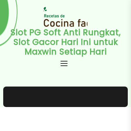
Skip
to
the
content
Slot PG Soft Anti Rungkat,
Slot
PG
Slot Gacor Hari Ini untuk
Soft
Maxwin Setiap Hari
Anti
Rungkat,
Slot
Gacor
Hari
Ini
untuk
Maxwin
Setiap
Hari