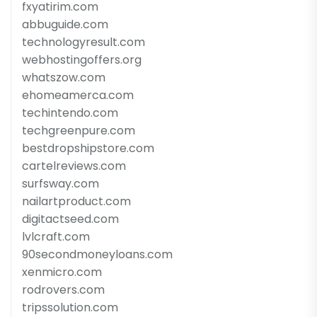
fxyatirim.com
abbuguide.com
technologyresult.com
webhostingoffers.org
whatszow.com
ehomeamerca.com
techintendo.com
techgreenpure.com
bestdropshipstore.com
cartelreviews.com
surfsway.com
nailartproduct.com
digitactseed.com
lvlcraft.com
90secondmoneyloans.com
xenmicro.com
rodrovers.com
tripssolution.com