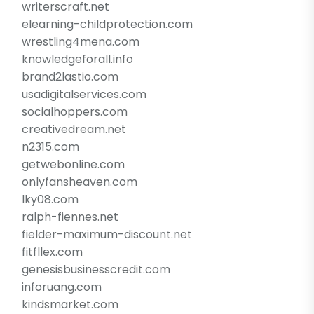
writerscraft.net
elearning-childprotection.com
wrestling4mena.com
knowledgeforall.info
brand2lastio.com
usadigitalservices.com
socialhoppers.com
creativedream.net
n2315.com
getwebonline.com
onlyfansheaven.com
lky08.com
ralph-fiennes.net
fielder-maximum-discount.net
fitfllex.com
genesisbusinesscredit.com
inforuang.com
kindsmarket.com