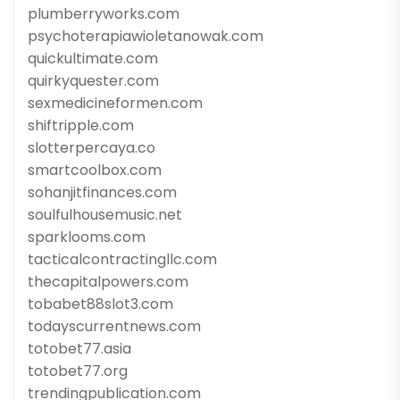
plumberryworks.com
psychoterapiawioletanowak.com
quickultimate.com
quirkyquester.com
sexmedicineformen.com
shiftripple.com
slotterpercaya.co
smartcoolbox.com
sohanjitfinances.com
soulfulhousemusic.net
sparklooms.com
tacticalcontractingllc.com
thecapitalpowers.com
tobabet88slot3.com
todayscurrentnews.com
totobet77.asia
totobet77.org
trendingpublication.com