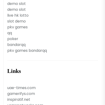
demo slot
demo slot
live hk lotto
slot demo
pkv games
qq
poker
bandarqq
pkv games bandarqq
Links
uae-times.com
gamerifys.com
inspiratif.net