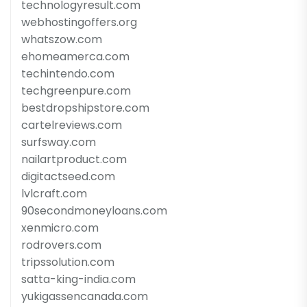
technologyresult.com
webhostingoffers.org
whatszow.com
ehomeamerca.com
techintendo.com
techgreenpure.com
bestdropshipstore.com
cartelreviews.com
surfsway.com
nailartproduct.com
digitactseed.com
lvlcraft.com
90secondmoneyloans.com
xenmicro.com
rodrovers.com
tripssolution.com
satta-king-india.com
yukigassencanada.com