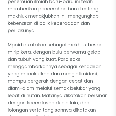
penemuan ilmiah baru-baru ini telah
memberikan pencerahan baru tentang
makhluk menakjubkan ini, mengungkap
kebenaran di balik keberadaan dan
perilakunya.
Mpoid dikatakan sebagai makhluk besar
mirip kera, dengan bulu berwarna gelap
dan tubuh yang kuat. Para saksi
menggambarkannya sebagai kehadiran
yang menakutkan dan mengintimidasi,
mampu bergerak dengan cepat dan
diam-diam melalui semak belukar yang
lebat di hutan. Matanya dikatakan bersinar
dengan kecerdasan dunia lain, dan
lolongan serta tangisannya dikatakan