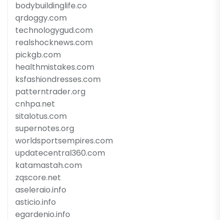
bodybuildinglife.co
qrdoggy.com
technologygud.com
realshocknews.com
pickgb.com
healthmistakes.com
ksfashiondresses.com
patterntrader.org
cnhpa.net
sitalotus.com
supernotes.org
worldsportsempires.com
updatecentral360.com
katamastah.com
zqscore.net
aseleraio.info
asticio.info
egardenio.info