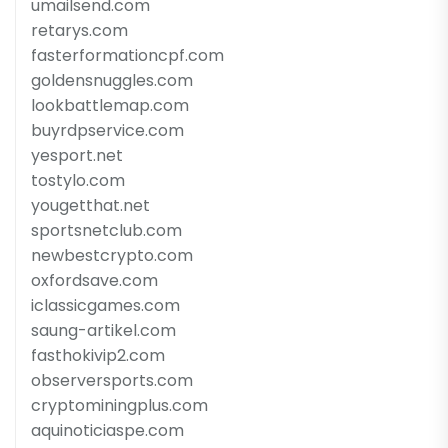
umailsend.com
retarys.com
fasterformationcpf.com
goldensnuggles.com
lookbattlemap.com
buyrdpservice.com
yesport.net
tostylo.com
yougetthat.net
sportsnetclub.com
newbestcrypto.com
oxfordsave.com
iclassicgames.com
saung-artikel.com
fasthokivip2.com
observersports.com
cryptominingplus.com
aquinoticiaspe.com