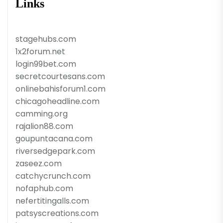
Links
stagehubs.com
1x2forum.net
login99bet.com
secretcourtesans.com
onlinebahisforum1.com
chicagoheadline.com
camming.org
rajalion88.com
goupuntacana.com
riversedgepark.com
zaseez.com
catchycrunch.com
nofaphub.com
nefertitingalls.com
patsyscreations.com