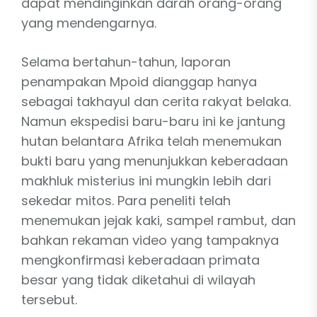
dapat mendinginkan darah orang-orang
yang mendengarnya.
Selama bertahun-tahun, laporan
penampakan Mpoid dianggap hanya
sebagai takhayul dan cerita rakyat belaka.
Namun ekspedisi baru-baru ini ke jantung
hutan belantara Afrika telah menemukan
bukti baru yang menunjukkan keberadaan
makhluk misterius ini mungkin lebih dari
sekedar mitos. Para peneliti telah
menemukan jejak kaki, sampel rambut, dan
bahkan rekaman video yang tampaknya
mengkonfirmasi keberadaan primata
besar yang tidak diketahui di wilayah
tersebut.