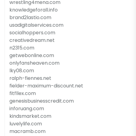
wrestling4mena.com
knowledgeforall.info
brand2lastio.com
usadigitalservices.com
socialhoppers.com
creativedream.net
n2315.com
getwebonline.com
onlyfansheaven.com
lky08.com
ralph-fiennes.net
fielder-maximum-discount.net
fitfllex.com
genesisbusinesscredit.com
inforuang.com
kindsmarket.com
luvelylife.com
macramb.com