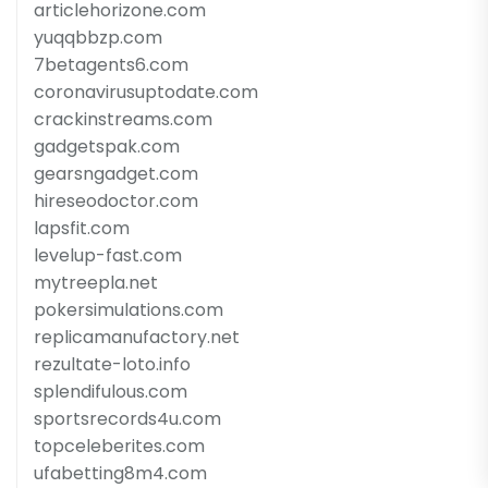
articlehorizone.com
yuqqbbzp.com
7betagents6.com
coronavirusuptodate.com
crackinstreams.com
gadgetspak.com
gearsngadget.com
hireseodoctor.com
lapsfit.com
levelup-fast.com
mytreepla.net
pokersimulations.com
replicamanufactory.net
rezultate-loto.info
splendifulous.com
sportsrecords4u.com
topceleberites.com
ufabetting8m4.com