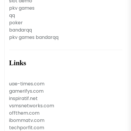
slot demo
pkv games
qq
poker
bandarqq
pkv games bandarqq
Links
uae-times.com
gamerifys.com
inspiratif.net
vsmsnetworks.com
offthem.com
ibommatv.com
techporfit.com