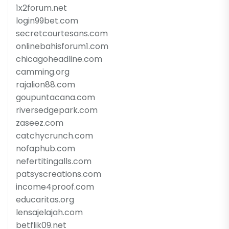
1x2forum.net
login99bet.com
secretcourtesans.com
onlinebahisforum1.com
chicagoheadline.com
camming.org
rajalion88.com
goupuntacana.com
riversedgepark.com
zaseez.com
catchycrunch.com
nofaphub.com
nefertitingalls.com
patsyscreations.com
income4proof.com
educaritas.org
lensajelajah.com
betflik09.net