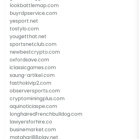
lookbattlemap.com
buyrdpservice.com
yesport.net
tostylo.com
yougetthat.net
sportsnetclub.com
newbestcrypto.com
oxfordsave.com
iclassicgames.com
saung-artikel.com
fasthokivip2.com
observersports.com
cryptominingplus.com
aquinoticiaspe.com
longhairedfrenchbulldog.com
lawyersforhire.co
businemarket.com
matahari88play.net