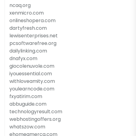
ncaq.org
xenmicro.com
onlineshopera.com
dartyfresh.com
lewisenterprises.net
pcsoftwarefree.org
dailylinking.com
dnafyx.com
giocolenuvole.com
iyouessential.com
withloveamity.com
youlearncode.com
fxyatirim.com
abbuguide.com
technologyresult.com
webhostingoffers.org
whatszow.com
ehomeamerca.com