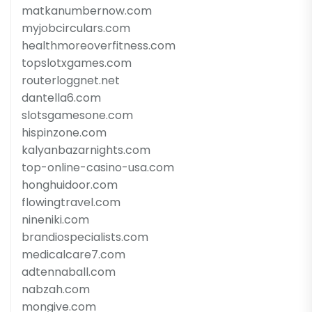
matkanumbernow.com
myjobcirculars.com
healthmoreoverfitness.com
topslotxgames.com
routerloggnet.net
dantella6.com
slotsgamesone.com
hispinzone.com
kalyanbazarnights.com
top-online-casino-usa.com
honghuidoor.com
flowingtravel.com
nineniki.com
brandiospecialists.com
medicalcare7.com
adtennaball.com
nabzah.com
mongive.com