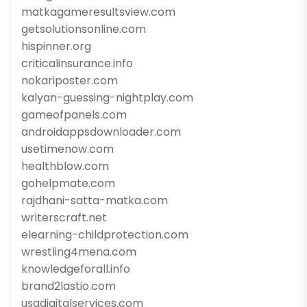
matkagameresultsview.com
getsolutionsonline.com
hispinner.org
criticalinsurance.info
nokariposter.com
kalyan-guessing-nightplay.com
gameofpanels.com
androidappsdownloader.com
usetimenow.com
healthblow.com
gohelpmate.com
rajdhani-satta-matka.com
writerscraft.net
elearning-childprotection.com
wrestling4mena.com
knowledgeforall.info
brand2lastio.com
usadigitalservices.com