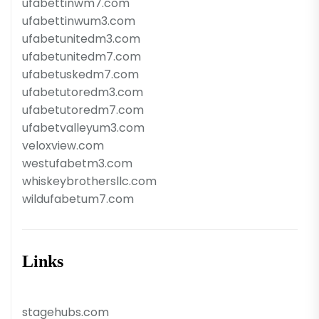
ufabettinwm7.com
ufabettinwum3.com
ufabetunitedm3.com
ufabetunitedm7.com
ufabetuskedm7.com
ufabetutoredm3.com
ufabetutoredm7.com
ufabetvalleyum3.com
veloxview.com
westufabetm3.com
whiskeybrothersllc.com
wildufabetum7.com
Links
stagehubs.com