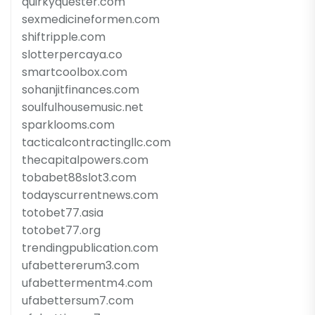
quirkyquester.com
sexmedicineformen.com
shiftripple.com
slotterpercaya.co
smartcoolbox.com
sohanjitfinances.com
soulfulhousemusic.net
sparklooms.com
tacticalcontractingllc.com
thecapitalpowers.com
tobabet88slot3.com
todayscurrentnews.com
totobet77.asia
totobet77.org
trendingpublication.com
ufabettererum3.com
ufabettermentm4.com
ufabettersum7.com