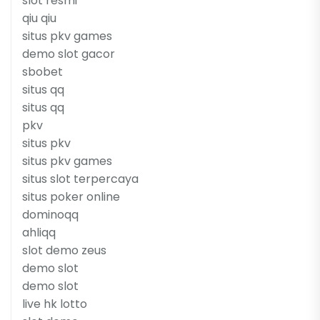
slot resmi
qiu qiu
situs pkv games
demo slot gacor
sbobet
situs qq
situs qq
pkv
situs pkv
situs pkv games
situs slot terpercaya
situs poker online
dominoqq
ahliqq
slot demo zeus
demo slot
demo slot
live hk lotto