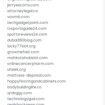
jerryescorts.com
attorneylegal.co
voomb.com
techgadgetpoint.com
tvsportsguide24.com
sportsreviews24.com
dubai360blog.com
lucky77slot.org
growmefast.com
mahkotahokislot.com
onlinecancerpharm.com
ufalek.org
mattress-disposal.com
happyflooringandcabinets.com
bodybuildinglife.co
qrdoggy.com
technologygud.com
realshocknews.com