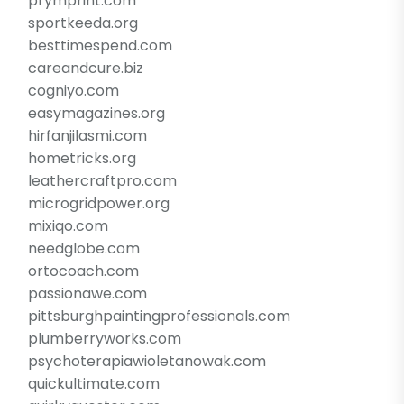
prymprint.com
sportkeeda.org
besttimespend.com
careandcure.biz
cogniyo.com
easymagazines.org
hirfanjilasmi.com
hometricks.org
leathercraftpro.com
microgridpower.org
mixiqo.com
needglobe.com
ortocoach.com
passionawe.com
pittsburghpaintingprofessionals.com
plumberryworks.com
psychoterapiawioletanowak.com
quickultimate.com