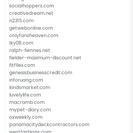
socialhoppers.com
creativedream.net
n2315.com
getwebonline.com
onlyfansheaven.com
lky08.com
ralph-fiennes.net
fielder-maximum-discount.net
fitfllex.com
genesisbusinesscredit.com
inforuang.com
kindsmarket.com
luvelylife.com
macramb.com
mypet-diary.com
oxweekly.com
panamacitydeckcontractors.com
westfashions.com