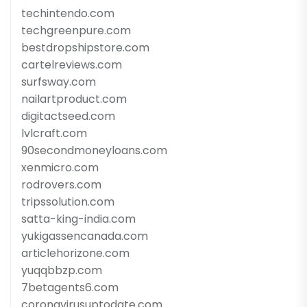
techintendo.com
techgreenpure.com
bestdropshipstore.com
cartelreviews.com
surfsway.com
nailartproduct.com
digitactseed.com
lvlcraft.com
90secondmoneyloans.com
xenmicro.com
rodrovers.com
tripssolution.com
satta-king-india.com
yukigassencanada.com
articlehorizone.com
yuqqbbzp.com
7betagents6.com
coronavirusuptodate.com