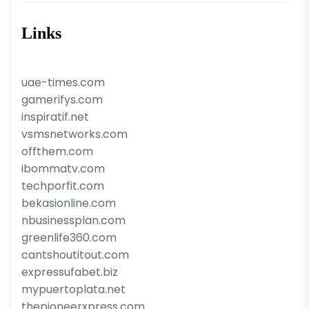
Links
uae-times.com
gamerifys.com
inspiratif.net
vsmsnetworks.com
offthem.com
ibommatv.com
techporfit.com
bekasionline.com
nbusinessplan.com
greenlife360.com
cantshoutitout.com
expressufabet.biz
mypuertoplata.net
thepioneerxpress.com