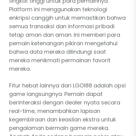
tingkat tinggi untuk para pemainnya.
Platform ini menggunakan teknologi
enkripsi canggih untuk memastikan bahwa
semua transaksi dan informasi pribadi
tetap aman dan aman. Ini memberi para
pemain ketenangan pikiran mengetahui
bahwa data mereka dilindungi saat
mereka menikmati permainan favorit
mereka.
Fitur hebat lainnya dari LGO188 adalah opsi
game langsungnya. Pemain dapat
berinteraksi dengan dealer nyata secara
real-time, menambahkan lapisan
kegembiraan dan keaslian ekstra untuk
pengalaman bermain game mereka.