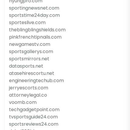
hyungpro.com
sportingnewsnet.com
sportstime24day.com
sporteslive.com
theblingblingshields.com
pinkfrenchtipnails.com
newgamestv.com
sportsgallerys.com
sportsmirrors.net
datasports.net
atasehirescortu.net
engineeringtechub.com
jerryescorts.com
attorneylegal.co
voomb.com
techgadgetpoint.com
tvsportsguide24.com
sportsreviews24.com