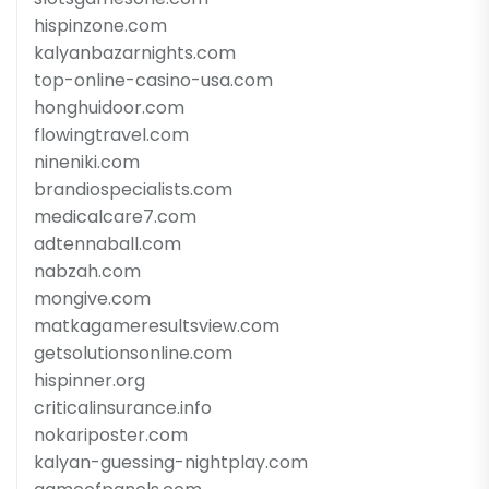
hispinzone.com
kalyanbazarnights.com
top-online-casino-usa.com
honghuidoor.com
flowingtravel.com
nineniki.com
brandiospecialists.com
medicalcare7.com
adtennaball.com
nabzah.com
mongive.com
matkagameresultsview.com
getsolutionsonline.com
hispinner.org
criticalinsurance.info
nokariposter.com
kalyan-guessing-nightplay.com