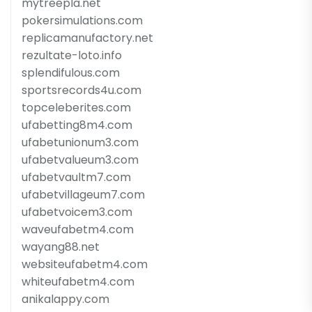
mytreepla.net
pokersimulations.com
replicamanufactory.net
rezultate-loto.info
splendifulous.com
sportsrecords4u.com
topceleberites.com
ufabetting8m4.com
ufabetunionum3.com
ufabetvalueum3.com
ufabetvaultm7.com
ufabetvillageum7.com
ufabetvoicem3.com
waveufabetm4.com
wayang88.net
websiteufabetm4.com
whiteufabetm4.com
anikalappy.com