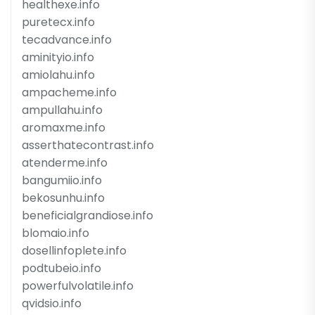
healthexe.info
puretecx.info
tecadvance.info
aminityio.info
amiolahu.info
ampacheme.info
ampullahu.info
aromaxme.info
asserthatecontrast.info
atenderme.info
bangumiio.info
bekosunhu.info
beneficialgrandiose.info
blomaio.info
dosellinfoplete.info
podtubeio.info
powerfulvolatile.info
qvidsio.info