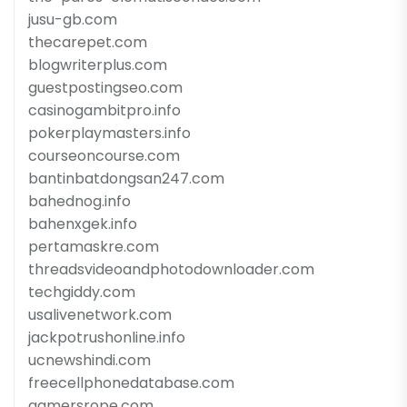
jusu-gb.com
thecarepet.com
blogwriterplus.com
guestpostingseo.com
casinogambitpro.info
pokerplaymasters.info
courseoncourse.com
bantinbatdongsan247.com
bahednog.info
bahenxgek.info
pertamaskre.com
threadsvideoandphotodownloader.com
techgiddy.com
usalivenetwork.com
jackpotrushonline.info
ucnewshindi.com
freecellphonedatabase.com
gamersrope.com