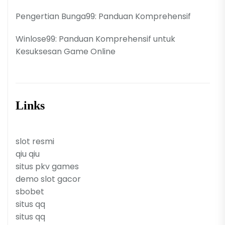
Pengertian Bunga99: Panduan Komprehensif
Winlose99: Panduan Komprehensif untuk
Kesuksesan Game Online
Links
slot resmi
qiu qiu
situs pkv games
demo slot gacor
sbobet
situs qq
situs qq