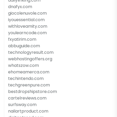
dailylinking.com
dnafyx.com
giocolenuvole.com
iyouessential.com
withloveamity.com
youlearncode.com
fxyatirim.com
abbuguide.com
technologyresult.com
webhostingoffers.org
whatszow.com
ehomeamerca.com
techintendo.com
techgreenpure.com
bestdropshipstore.com
cartelreviews.com
surfsway.com
nailartproduct.com