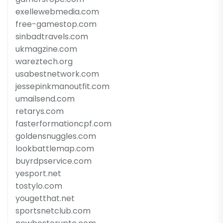
exellewebmedia.com
free-gamestop.com
sinbadtravels.com
ukmagzine.com
wareztech.org
usabestnetwork.com
jessepinkmanoutfit.com
umailsend.com
retarys.com
fasterformationcpf.com
goldensnuggles.com
lookbattlemap.com
buyrdpservice.com
yesport.net
tostylo.com
yougetthat.net
sportsnetclub.com