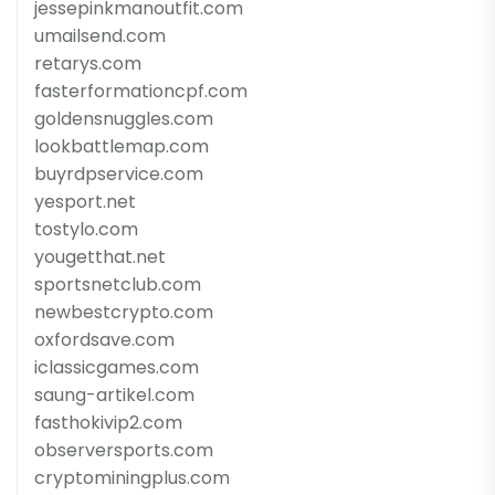
jessepinkmanoutfit.com
umailsend.com
retarys.com
fasterformationcpf.com
goldensnuggles.com
lookbattlemap.com
buyrdpservice.com
yesport.net
tostylo.com
yougetthat.net
sportsnetclub.com
newbestcrypto.com
oxfordsave.com
iclassicgames.com
saung-artikel.com
fasthokivip2.com
observersports.com
cryptominingplus.com