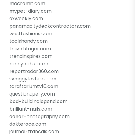
macramb.com
mypet-diary.com
oxweekly.com
panamacitydeckcontractors.com
westfashions.com
toolshandy.com
travelstager.com
trendinspires.com
rannyephul.com
reportradar360.com
swaggyfashion.com
taraftariumtv10.com
questionquery.com
bodybuildinglegend.com
brilliant-nails.com
dandr-photography.com
dokteroce.com
journal-francais.com