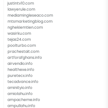
justintv10.com
lawyerule.com
mediamingleseaco.com
mtsmarketingblog.com
nghekiemtien.com
wasirku.com
tejas24.com
poolturbo.com
prachestait.com
artforafghans.info
airvendio.info
healthexe.info
puretecx.info
tecadvance.info
aminityio.info
amiolahu.info
ampacheme.info
ampullahu.info