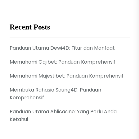
Recent Posts
Panduan Utama Dewi4D: Fitur dan Manfaat
Memahami Gajibet: Panduan Komprehensif
Memahami Majestibet: Panduan Komprehensif
Membuka Rahasia Saung4D: Panduan
Komprehensif
Panduan Utama Ahlicasino: Yang Perlu Anda
Ketahui