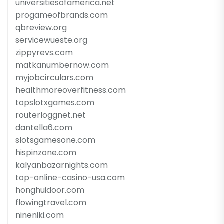
universitiesofamerica.net
progameofbrands.com
qbreview.org
servicewueste.org
zippyrevs.com
matkanumbernow.com
myjobcirculars.com
healthmoreoverfitness.com
topslotxgames.com
routerloggnet.net
dantella6.com
slotsgamesone.com
hispinzone.com
kalyanbazarnights.com
top-online-casino-usa.com
honghuidoor.com
flowingtravel.com
nineniki.com