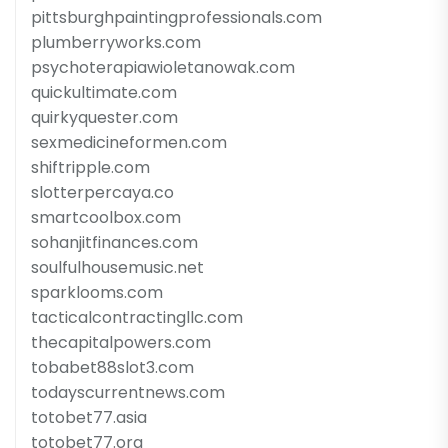
pittsburghpaintingprofessionals.com
plumberryworks.com
psychoterapiawioletanowak.com
quickultimate.com
quirkyquester.com
sexmedicineformen.com
shiftripple.com
slotterpercaya.co
smartcoolbox.com
sohanjitfinances.com
soulfulhousemusic.net
sparklooms.com
tacticalcontractingllc.com
thecapitalpowers.com
tobabet88slot3.com
todayscurrentnews.com
totobet77.asia
totobet77.org