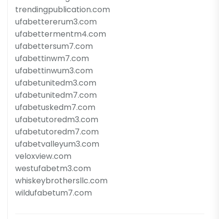
trendingpublication.com
ufabettererum3.com
ufabettermentm4.com
ufabettersum7.com
ufabettinwm7.com
ufabettinwum3.com
ufabetunitedm3.com
ufabetunitedm7.com
ufabetuskedm7.com
ufabetutoredm3.com
ufabetutoredm7.com
ufabetvalleyum3.com
veloxview.com
westufabetm3.com
whiskeybrothersllc.com
wildufabetum7.com