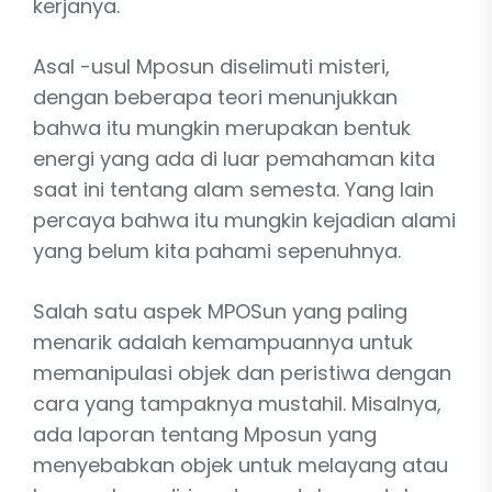
kerjanya.
Asal -usul Mposun diselimuti misteri,
dengan beberapa teori menunjukkan
bahwa itu mungkin merupakan bentuk
energi yang ada di luar pemahaman kita
saat ini tentang alam semesta. Yang lain
percaya bahwa itu mungkin kejadian alami
yang belum kita pahami sepenuhnya.
Salah satu aspek MPOSun yang paling
menarik adalah kemampuannya untuk
memanipulasi objek dan peristiwa dengan
cara yang tampaknya mustahil. Misalnya,
ada laporan tentang Mposun yang
menyebabkan objek untuk melayang atau