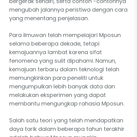
bergerak sendiri, serta contoh -contohnya
mengubah jalannya peristiwa dengan cara
yang menentang penjelasan.
Para ilmuwan telah mempelajari Mposun
selama beberapa dekade, tetapi
kemajuannya lambat karena sifat
fenomena yang sulit dipahami. Namun,
kemajuan terbaru dalam teknologi telah
memungkinkan para peneliti untuk
mengumpulkan lebih banyak data dan
melakukan eksperimen yang dapat
membantu mengungkap rahasia Mposun.
Salah satu teori yang telah mendapatkan
daya tarik dalam beberapa tahun terakhir