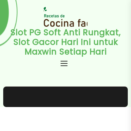
Skip
to
the
content
Slot PG Soft Anti Rungkat,
Slot
PG
Slot Gacor Hari Ini untuk
Soft
Maxwin Setiap Hari
Anti
Rungkat,
Slot
Gacor
Hari
Ini
untuk
Maxwin
Setiap
Hari