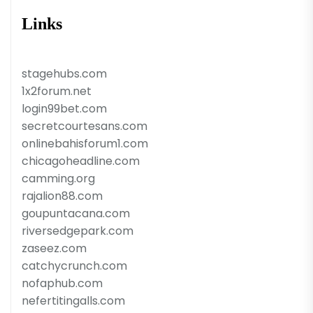
Links
stagehubs.com
1x2forum.net
login99bet.com
secretcourtesans.com
onlinebahisforum1.com
chicagoheadline.com
camming.org
rajalion88.com
goupuntacana.com
riversedgepark.com
zaseez.com
catchycrunch.com
nofaphub.com
nefertitingalls.com