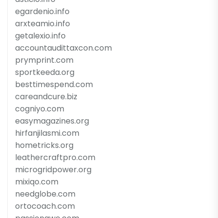
egardenio.info
arxteamio.info
getalexio.info
accountaudittaxcon.com
prymprint.com
sportkeeda.org
besttimespend.com
careandcure.biz
cogniyo.com
easymagazines.org
hirfanjilasmi.com
hometricks.org
leathercraftpro.com
microgridpower.org
mixiqo.com
needglobe.com
ortocoach.com