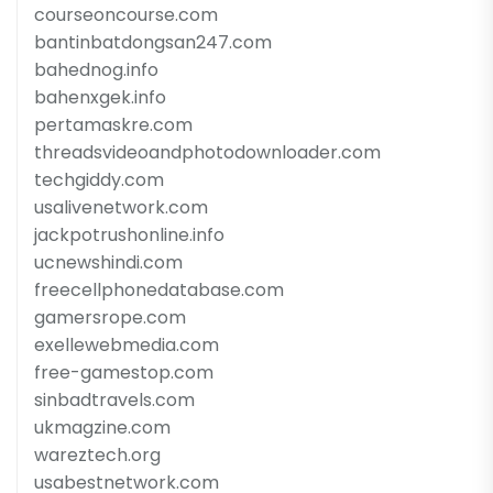
courseoncourse.com
bantinbatdongsan247.com
bahednog.info
bahenxgek.info
pertamaskre.com
threadsvideoandphotodownloader.com
techgiddy.com
usalivenetwork.com
jackpotrushonline.info
ucnewshindi.com
freecellphonedatabase.com
gamersrope.com
exellewebmedia.com
free-gamestop.com
sinbadtravels.com
ukmagzine.com
wareztech.org
usabestnetwork.com