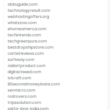
abbuguide.com
technologyresult.com
webhostingoffers.org
whatszow.com
ehomeamerca.com
techintendo.com
techgreenpure.com
bestdropshipstore.com
cartelreviews.com
surfsway.com
nailartproduct.com
digitactseed.com
lvlcraft.com
90secondmoneyloans.com
xenmicro.com
rodrovers.com
tripssolution.com
satta-king-india.com