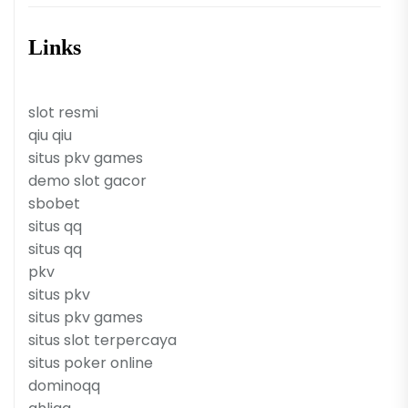
Links
slot resmi
qiu qiu
situs pkv games
demo slot gacor
sbobet
situs qq
situs qq
pkv
situs pkv
situs pkv games
situs slot terpercaya
situs poker online
dominoqq