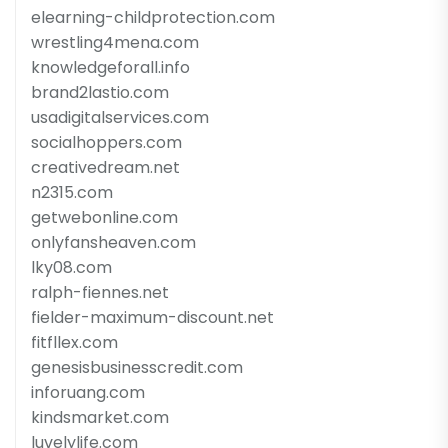
elearning-childprotection.com
wrestling4mena.com
knowledgeforall.info
brand2lastio.com
usadigitalservices.com
socialhoppers.com
creativedream.net
n2315.com
getwebonline.com
onlyfansheaven.com
lky08.com
ralph-fiennes.net
fielder-maximum-discount.net
fitfllex.com
genesisbusinesscredit.com
inforuang.com
kindsmarket.com
luvelylife.com