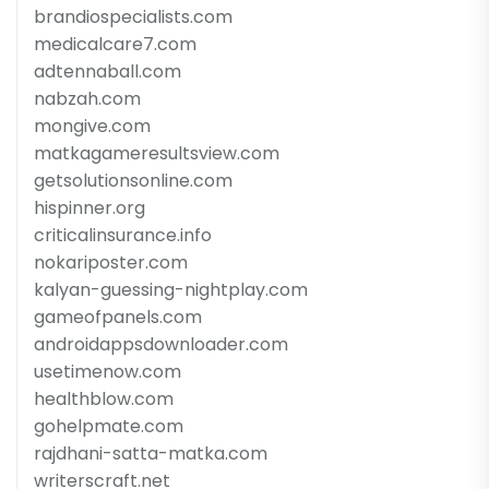
brandiospecialists.com
medicalcare7.com
adtennaball.com
nabzah.com
mongive.com
matkagameresultsview.com
getsolutionsonline.com
hispinner.org
criticalinsurance.info
nokariposter.com
kalyan-guessing-nightplay.com
gameofpanels.com
androidappsdownloader.com
usetimenow.com
healthblow.com
gohelpmate.com
rajdhani-satta-matka.com
writerscraft.net