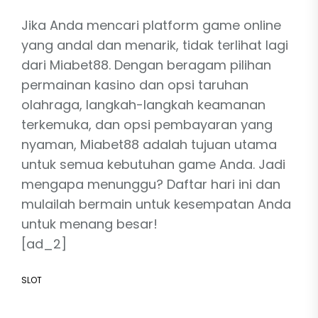
Jika Anda mencari platform game online
yang andal dan menarik, tidak terlihat lagi
dari Miabet88. Dengan beragam pilihan
permainan kasino dan opsi taruhan
olahraga, langkah-langkah keamanan
terkemuka, dan opsi pembayaran yang
nyaman, Miabet88 adalah tujuan utama
untuk semua kebutuhan game Anda. Jadi
mengapa menunggu? Daftar hari ini dan
mulailah bermain untuk kesempatan Anda
untuk menang besar!
[ad_2]
SLOT