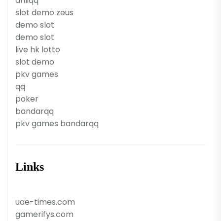
ahliqq
slot demo zeus
demo slot
demo slot
live hk lotto
slot demo
pkv games
qq
poker
bandarqq
pkv games bandarqq
Links
uae-times.com
gamerifys.com