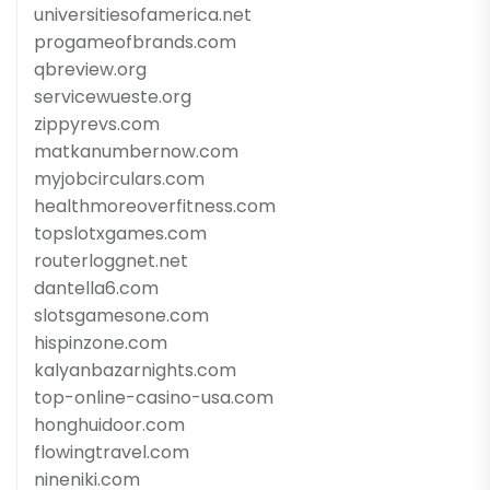
universitiesofamerica.net
progameofbrands.com
qbreview.org
servicewueste.org
zippyrevs.com
matkanumbernow.com
myjobcirculars.com
healthmoreoverfitness.com
topslotxgames.com
routerloggnet.net
dantella6.com
slotsgamesone.com
hispinzone.com
kalyanbazarnights.com
top-online-casino-usa.com
honghuidoor.com
flowingtravel.com
nineniki.com