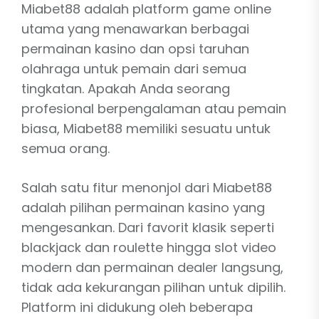
Miabet88 adalah platform game online
utama yang menawarkan berbagai
permainan kasino dan opsi taruhan
olahraga untuk pemain dari semua
tingkatan. Apakah Anda seorang
profesional berpengalaman atau pemain
biasa, Miabet88 memiliki sesuatu untuk
semua orang.
Salah satu fitur menonjol dari Miabet88
adalah pilihan permainan kasino yang
mengesankan. Dari favorit klasik seperti
blackjack dan roulette hingga slot video
modern dan permainan dealer langsung,
tidak ada kekurangan pilihan untuk dipilih.
Platform ini didukung oleh beberapa