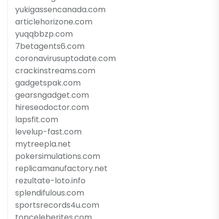
yukigassencanada.com
articlehorizone.com
yuqqbbzp.com
7betagents6.com
coronavirusuptodate.com
crackinstreams.com
gadgetspak.com
gearsngadget.com
hireseodoctor.com
lapsfit.com
levelup-fast.com
mytreepla.net
pokersimulations.com
replicamanufactory.net
rezultate-loto.info
splendifulous.com
sportsrecords4u.com
topceleberites.com