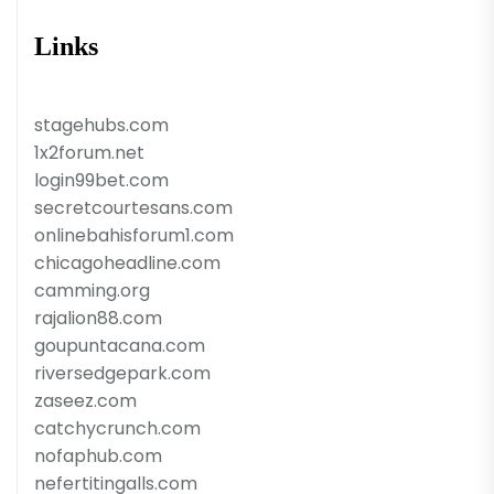
Links
stagehubs.com
1x2forum.net
login99bet.com
secretcourtesans.com
onlinebahisforum1.com
chicagoheadline.com
camming.org
rajalion88.com
goupuntacana.com
riversedgepark.com
zaseez.com
catchycrunch.com
nofaphub.com
nefertitingalls.com