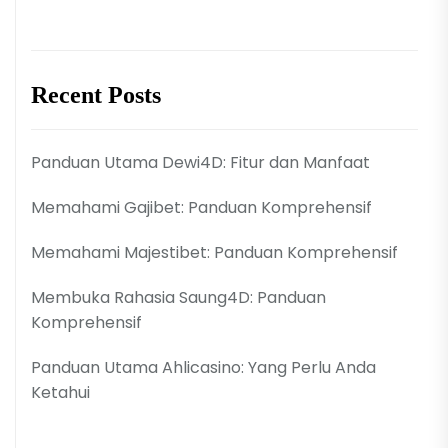
Recent Posts
Panduan Utama Dewi4D: Fitur dan Manfaat
Memahami Gajibet: Panduan Komprehensif
Memahami Majestibet: Panduan Komprehensif
Membuka Rahasia Saung4D: Panduan
Komprehensif
Panduan Utama Ahlicasino: Yang Perlu Anda
Ketahui