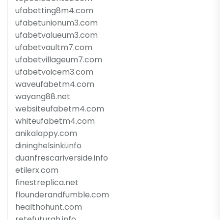
ufabetting8m4.com
ufabetunionum3.com
ufabetvalueum3.com
ufabetvaultm7.com
ufabetvillageum7.com
ufabetvoicem3.com
waveufabetm4.com
wayang88.net
websiteufabetm4.com
whiteufabetm4.com
anikalappy.com
dininghelsinki.info
duanfrescariverside.info
etilerx.com
finestreplica.net
flounderandfumble.com
healthohunt.com
retefuturah.info