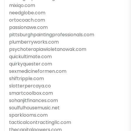
mixiqo.com
needglobe.com
ortocoach.com
passionawe.com
pittsburghpaintingprofessionals.com
plumberryworks.com
psychoterapiawioletanowak.com
quickultimate.com
quirkyquester.com
sexmedicineformen.com
shiftripple.com
slotterpercaya.co
smartcoolbox.com
sohanjitfinances.com
soulfulhousemusic.net
sparklooms.com
tacticalcontractingllc.com
thecapitalpowers.com