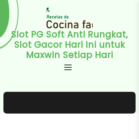
Skip
to
the
content
Slot PG Soft Anti Rungkat,
Slot
PG
Slot Gacor Hari Ini untuk
Soft
Maxwin Setiap Hari
Anti
Rungkat,
Slot
Gacor
Hari
Ini
untuk
Maxwin
Setiap
Hari