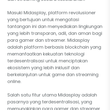
Masuki Midasplay, platform revolusioner
yang bertujuan untuk mengatasi
tantangan ini dan menyediakan lingkungan
yang lebih transparan, adil, dan aman bagi
para gamer dan streamer. Midasplay
adalah platform berbasis blockchain yang
memanfaatkan kekuatan teknologi
terdesentralisasi untuk menciptakan
ekosistem yang lebih inklusif dan
berkelanjutan untuk game dan streaming
online.
Salah satu fitur utama Midasplay adalah
pasarnya yang terdesentralisasi, yang
memungkinkan para gamer dan streamer