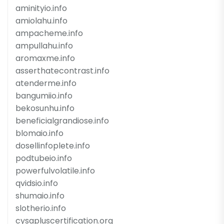
aminityio.info
amiolahu.info
ampacheme.info
ampullahu.info
aromaxme.info
asserthatecontrast.info
atenderme.info
bangumiio.info
bekosunhu.info
beneficialgrandiose.info
blomaio.info
dosellinfoplete.info
podtubeio.info
powerfulvolatile.info
qvidsio.info
shumaio.info
slotherio.info
cysapluscertification.org