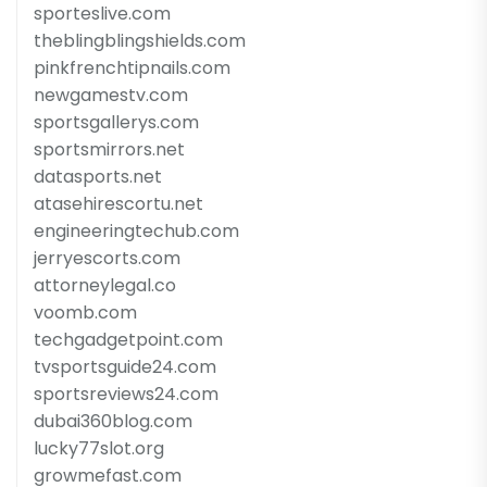
sporteslive.com
theblingblingshields.com
pinkfrenchtipnails.com
newgamestv.com
sportsgallerys.com
sportsmirrors.net
datasports.net
atasehirescortu.net
engineeringtechub.com
jerryescorts.com
attorneylegal.co
voomb.com
techgadgetpoint.com
tvsportsguide24.com
sportsreviews24.com
dubai360blog.com
lucky77slot.org
growmefast.com