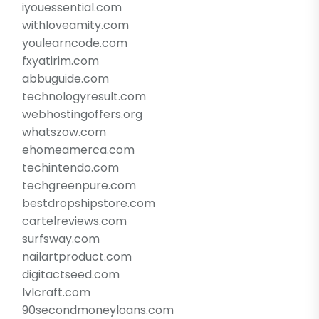
iyouessential.com
withloveamity.com
youlearncode.com
fxyatirim.com
abbuguide.com
technologyresult.com
webhostingoffers.org
whatszow.com
ehomeamerca.com
techintendo.com
techgreenpure.com
bestdropshipstore.com
cartelreviews.com
surfsway.com
nailartproduct.com
digitactseed.com
lvlcraft.com
90secondmoneyloans.com