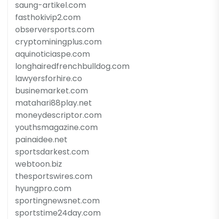
saung-artikel.com
fasthokivip2.com
observersports.com
cryptominingplus.com
aquinoticiaspe.com
longhairedfrenchbulldog.com
lawyersforhire.co
businemarket.com
matahari88play.net
moneydescriptor.com
youthsmagazine.com
painaidee.net
sportsdarkest.com
webtoon.biz
thesportswires.com
hyungpro.com
sportingnewsnet.com
sportstime24day.com