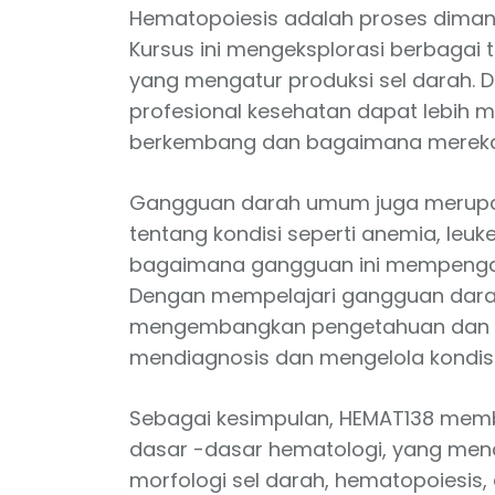
Hematopoiesis adalah proses dimana
Kursus ini mengeksplorasi berbagai 
yang mengatur produksi sel darah.
profesional kesehatan dapat lebi
berkembang dan bagaimana mereka 
Gangguan darah umum juga merupak
tentang kondisi seperti anemia, leu
bagaimana gangguan ini mempengaru
Dengan mempelajari gangguan dara
mengembangkan pengetahuan dan ke
mendiagnosis dan mengelola kondisi i
Sebagai kesimpulan, HEMAT138 memb
dasar -dasar hematologi, yang menca
morfologi sel darah, hematopoiesi