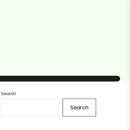
Search
Search