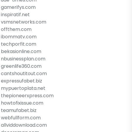
gamerifys.com
inspiratif.net
vsmsnetworks.com
offthem.com
ibommatv.com
techporfit.com
bekasionline.com
nbusinessplan.com
greenlife360.com
cantshoutitout.com
expressufabet.biz
mypuertoplata.net
thepioneerxpress.com
howtofixissue.com
teamufabet.biz
webfullform.com
allviddownload.com