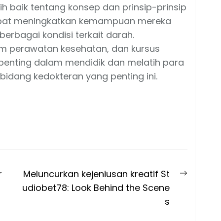
baik tentang konsep dan prinsip-prinsip
dapat meningkatkan kemampuan mereka
rbagai kondisi terkait darah.
am perawatan kesehatan, dan kursus
penting dalam mendidik dan melatih para
bidang kedokteran yang penting ini.
Next
r
Meluncurkan kejeniusan kreatif St
post:
udiobet78: Look Behind the Scene
s