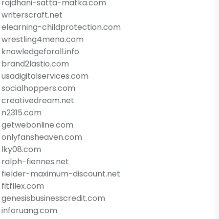
rajdhani-satta-matka.com
writerscraft.net
elearning-childprotection.com
wrestling4mena.com
knowledgeforall.info
brand2lastio.com
usadigitalservices.com
socialhoppers.com
creativedream.net
n2315.com
getwebonline.com
onlyfansheaven.com
lky08.com
ralph-fiennes.net
fielder-maximum-discount.net
fitfllex.com
genesisbusinesscredit.com
inforuang.com