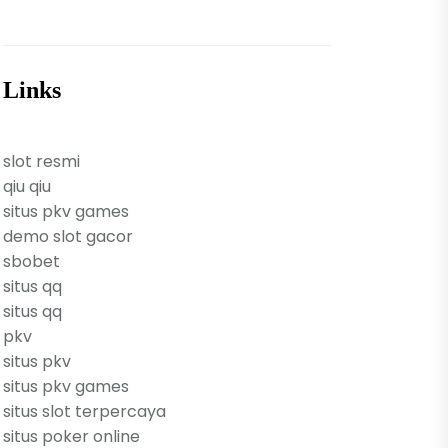
Links
slot resmi
qiu qiu
situs pkv games
demo slot gacor
sbobet
situs qq
situs qq
pkv
situs pkv
situs pkv games
situs slot terpercaya
situs poker online