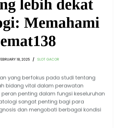
g lebih dekat
ogi: Memahami
hemat138
FEBRUARY 18, 2025
SLOT GACOR
an yang berfokus pada studi tentang
ah bidang vital dalam perawatan
peran penting dalam fungsi keseluruhan
ologi sangat penting bagi para
gnosis dan mengobati berbagai kondisi