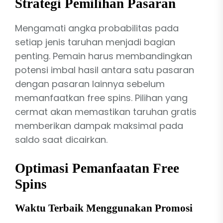
Strategi Pemilihan Pasaran
Mengamati angka probabilitas pada
setiap jenis taruhan menjadi bagian
penting. Pemain harus membandingkan
potensi imbal hasil antara satu pasaran
dengan pasaran lainnya sebelum
memanfaatkan free spins. Pilihan yang
cermat akan memastikan taruhan gratis
memberikan dampak maksimal pada
saldo saat dicairkan.
Optimasi Pemanfaatan Free
Spins
Waktu Terbaik Menggunakan Promosi