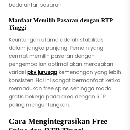
beda antar pasaran.
Manfaat Memilih Pasaran dengan RTP
Tinggi
Keuntungan utama adalah stabilitas
dalam jangka panjang. Pemain yang
cermat memilih pasaran dengan
pengembalian optimal akan merasakan
variasi
pkv jurusqq
kemenangan yang lebih
konsisten. Hal ini sangat bermanfaat ketika
memadukan free spins sehingga modal
gratis bekerja pada area dengan RTP
paling menguntungkan.
Cara Mengintegrasikan Free