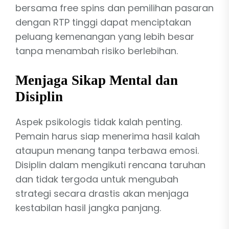
bersama free spins dan pemilihan pasaran
dengan RTP tinggi dapat menciptakan
peluang kemenangan yang lebih besar
tanpa menambah risiko berlebihan.
Menjaga Sikap Mental dan
Disiplin
Aspek psikologis tidak kalah penting.
Pemain harus siap menerima hasil kalah
ataupun menang tanpa terbawa emosi.
Disiplin dalam mengikuti rencana taruhan
dan tidak tergoda untuk mengubah
strategi secara drastis akan menjaga
kestabilan hasil jangka panjang.