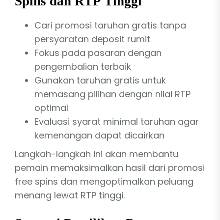
Spins dan RTP Tinggi
Cari promosi taruhan gratis tanpa
persyaratan deposit rumit
Fokus pada pasaran dengan
pengembalian terbaik
Gunakan taruhan gratis untuk
memasang pilihan dengan nilai RTP
optimal
Evaluasi syarat minimal taruhan agar
kemenangan dapat dicairkan
Langkah-langkah ini akan membantu
pemain memaksimalkan hasil dari promosi
free spins dan mengoptimalkan peluang
menang lewat RTP tinggi.