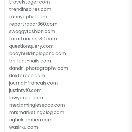
travelstager.com
trendinspires.com
rannyephul.com
reportradar360.com
swaggyfashion.com
taraftariumtv10.com
questionquery.com
bodybuildinglegend.com
brilliant-nails.com
dandr-photography.com
dokteroce.com
journal-francais.com
justintv10.com
lawyerule.com
mediamingleseaco.com
mtsmarketingblog.com
nghekiemtien.com
wasirku.com