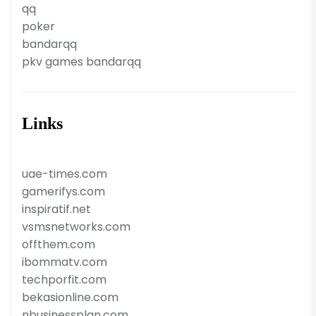
qq
poker
bandarqq
pkv games bandarqq
Links
uae-times.com
gamerifys.com
inspiratif.net
vsmsnetworks.com
offthem.com
ibommatv.com
techporfit.com
bekasionline.com
nbusinessplan.com