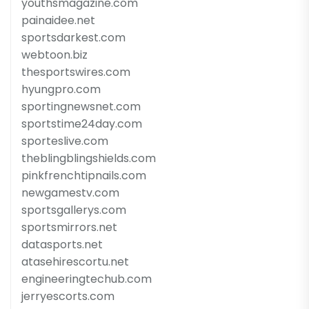
youthsmagazine.com
painaidee.net
sportsdarkest.com
webtoon.biz
thesportswires.com
hyungpro.com
sportingnewsnet.com
sportstime24day.com
sporteslive.com
theblingblingshields.com
pinkfrenchtipnails.com
newgamestv.com
sportsgallerys.com
sportsmirrors.net
datasports.net
atasehirescortu.net
engineeringtechub.com
jerryescorts.com