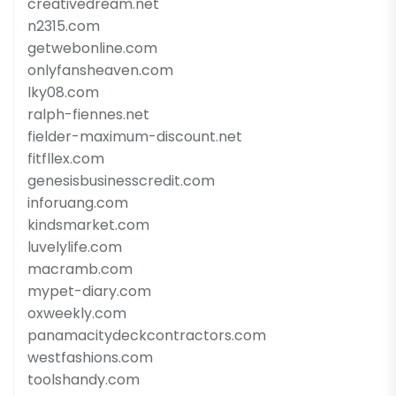
creativedream.net
n2315.com
getwebonline.com
onlyfansheaven.com
lky08.com
ralph-fiennes.net
fielder-maximum-discount.net
fitfllex.com
genesisbusinesscredit.com
inforuang.com
kindsmarket.com
luvelylife.com
macramb.com
mypet-diary.com
oxweekly.com
panamacitydeckcontractors.com
westfashions.com
toolshandy.com