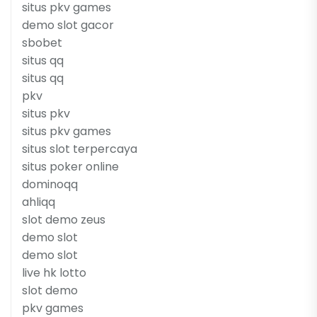
situs pkv games
demo slot gacor
sbobet
situs qq
situs qq
pkv
situs pkv
situs pkv games
situs slot terpercaya
situs poker online
dominoqq
ahliqq
slot demo zeus
demo slot
demo slot
live hk lotto
slot demo
pkv games