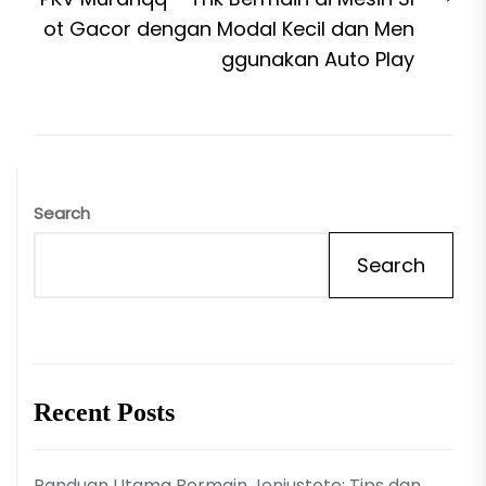
pos
ot Gacor dengan Modal Kecil dan Men
ggunakan Auto Play
Search
Search
Recent Posts
Panduan Utama Bermain Jeniustoto: Tips dan