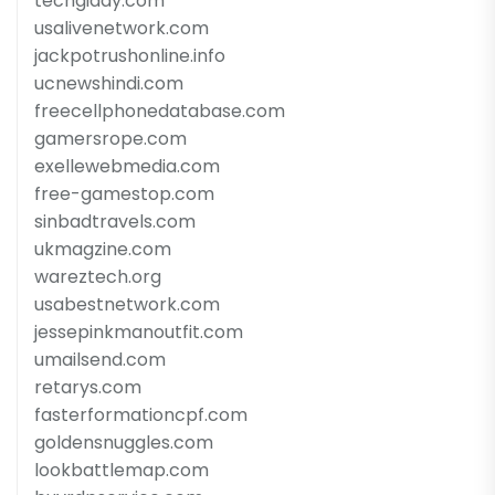
techgiddy.com
usalivenetwork.com
jackpotrushonline.info
ucnewshindi.com
freecellphonedatabase.com
gamersrope.com
exellewebmedia.com
free-gamestop.com
sinbadtravels.com
ukmagzine.com
wareztech.org
usabestnetwork.com
jessepinkmanoutfit.com
umailsend.com
retarys.com
fasterformationcpf.com
goldensnuggles.com
lookbattlemap.com