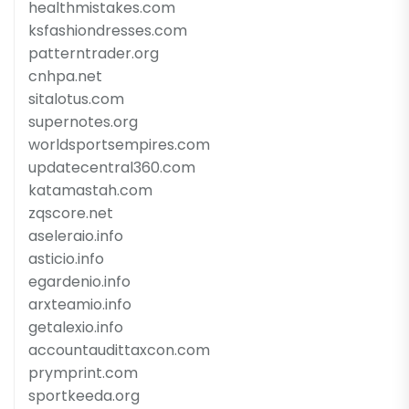
healthmistakes.com
ksfashiondresses.com
patterntrader.org
cnhpa.net
sitalotus.com
supernotes.org
worldsportsempires.com
updatecentral360.com
katamastah.com
zqscore.net
aseleraio.info
asticio.info
egardenio.info
arxteamio.info
getalexio.info
accountaudittaxcon.com
prymprint.com
sportkeeda.org