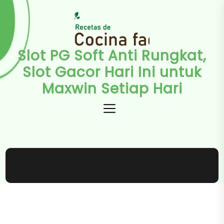
Skip
to
the
content
Slot PG Soft Anti Rungkat,
Slot
PG
Slot Gacor Hari Ini untuk
Soft
Maxwin Setiap Hari
Anti
Rungkat,
Slot
Gacor
Hari
Ini
untuk
Maxwin
Setiap
Hari