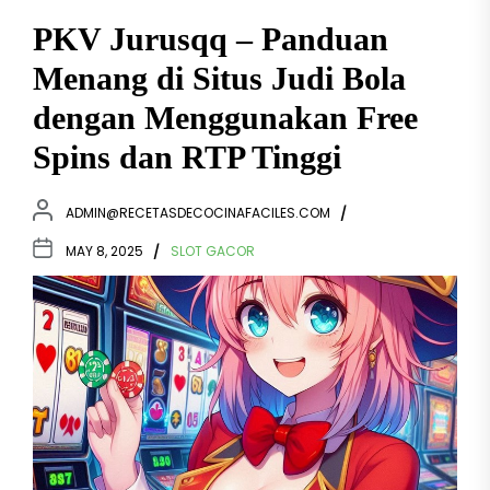
PKV Jurusqq – Panduan
Menang di Situs Judi Bola
dengan Menggunakan Free
Spins dan RTP Tinggi
ADMIN@RECETASDECOCINAFACILES.COM
MAY 8, 2025
SLOT GACOR