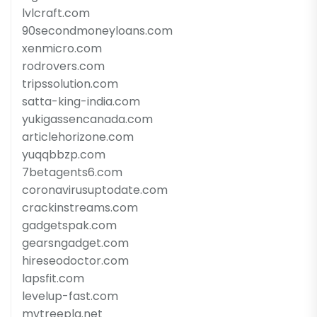
lvlcraft.com
90secondmoneyloans.com
xenmicro.com
rodrovers.com
tripssolution.com
satta-king-india.com
yukigassencanada.com
articlehorizone.com
yuqqbbzp.com
7betagents6.com
coronavirusuptodate.com
crackinstreams.com
gadgetspak.com
gearsngadget.com
hireseodoctor.com
lapsfit.com
levelup-fast.com
mytreepla.net