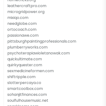
leathercraftpro.com
microgridpower.org
mixiqo.com
needglobe.com
ortocoach.com
passionawe.com
pittsburghpaintingprofessionals.com
plumberryworks.com
psychoterapiawioletanowak.com
quickultimate.com
quirkyquester.com
sexmedicineformen.com
shiftripple.com
slotterpercaya.co
smartcoolbox.com
sohanjitfinances.com
soulfulhousemusic.net