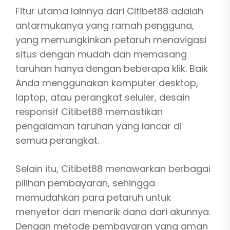
Fitur utama lainnya dari Citibet88 adalah
antarmukanya yang ramah pengguna,
yang memungkinkan petaruh menavigasi
situs dengan mudah dan memasang
taruhan hanya dengan beberapa klik. Baik
Anda menggunakan komputer desktop,
laptop, atau perangkat seluler, desain
responsif Citibet88 memastikan
pengalaman taruhan yang lancar di
semua perangkat.
Selain itu, Citibet88 menawarkan berbagai
pilihan pembayaran, sehingga
memudahkan para petaruh untuk
menyetor dan menarik dana dari akunnya.
Dengan metode pembayaran yang aman