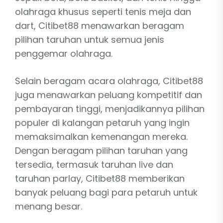
olahraga khusus seperti tenis meja dan
dart, Citibet88 menawarkan beragam
pilihan taruhan untuk semua jenis
penggemar olahraga.
Selain beragam acara olahraga, Citibet88
juga menawarkan peluang kompetitif dan
pembayaran tinggi, menjadikannya pilihan
populer di kalangan petaruh yang ingin
memaksimalkan kemenangan mereka.
Dengan beragam pilihan taruhan yang
tersedia, termasuk taruhan live dan
taruhan parlay, Citibet88 memberikan
banyak peluang bagi para petaruh untuk
menang besar.