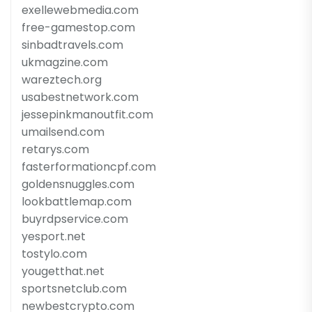
exellewebmedia.com
free-gamestop.com
sinbadtravels.com
ukmagzine.com
wareztech.org
usabestnetwork.com
jessepinkmanoutfit.com
umailsend.com
retarys.com
fasterformationcpf.com
goldensnuggles.com
lookbattlemap.com
buyrdpservice.com
yesport.net
tostylo.com
yougetthat.net
sportsnetclub.com
newbestcrypto.com