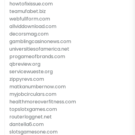
howtofixissue.com
teamufabet.biz
webfullform.com
allviddownload.com
decorsmag.com
gamblingcasinonews.com
universitiesofamerica.net
progameofbrands.com
qbreview.org
servicewueste.org
zippyrevs.com
matkanumbernow.com
myjobcirculars.com
healthmoreoverfitness.com
topslotxgames.com
routerloggnet.net
dantella6.com
slotsgamesone.com