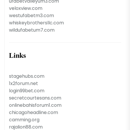
ufabetvalleyum3.com
veloxview.com
westufabetm3.com
whiskeybrothersllc.com
wildufabetum7.com
Links
stagehubs.com
1x2forum.net
login99bet.com
secretcourtesans.com
onlinebahisforum1.com
chicagoheadline.com
camming.org
rajalion88.com