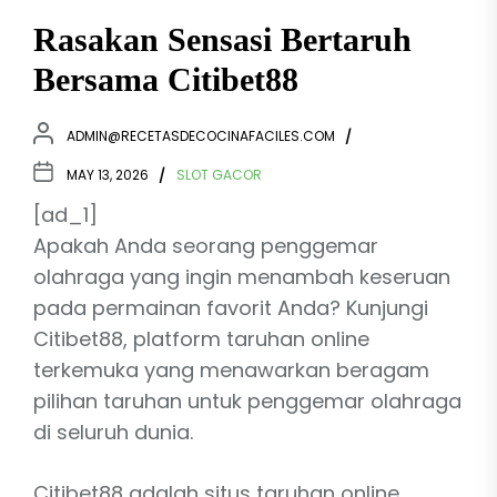
Rasakan Sensasi Bertaruh
Bersama Citibet88
ADMIN@RECETASDECOCINAFACILES.COM
MAY 13, 2026
SLOT GACOR
[ad_1]
Apakah Anda seorang penggemar
olahraga yang ingin menambah keseruan
pada permainan favorit Anda? Kunjungi
Citibet88, platform taruhan online
terkemuka yang menawarkan beragam
pilihan taruhan untuk penggemar olahraga
di seluruh dunia.
Citibet88 adalah situs taruhan online