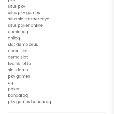
situs pkv
situs pkv games
situs slot terpercaya
situs poker online
dominoqq
ahliqq
slot demo zeus
demo slot
demo slot
live hk lotto
slot demo
pkv games
qq
poker
bandarqq
pkv games bandarqq