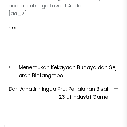
acara olahraga favorit Anda!
[ad_2]
SLOT
Post
Previous
Menemukan Kekayaan Budaya dan Sej
navigation
post:
arah Bintangmpo
Nex
Dari Amatir hingga Pro: Perjalanan Bisa1
pos
23 di Industri Game