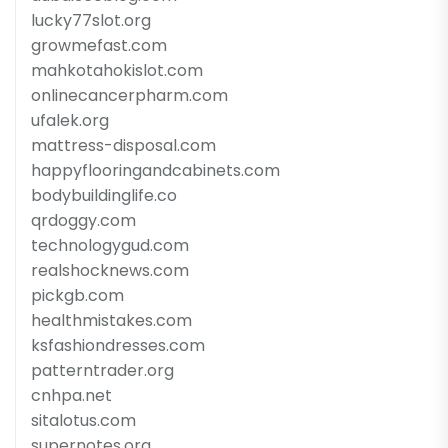
lucky77slot.org
growmefast.com
mahkotahokislot.com
onlinecancerpharm.com
ufalek.org
mattress-disposal.com
happyflooringandcabinets.com
bodybuildinglife.co
qrdoggy.com
technologygud.com
realshocknews.com
pickgb.com
healthmistakes.com
ksfashiondresses.com
patterntrader.org
cnhpa.net
sitalotus.com
supernotes.org