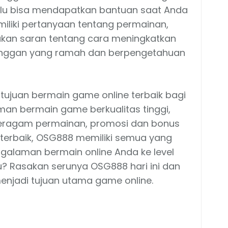
alu bisa mendapatkan bantuan saat Anda
iki pertanyaan tentang permainan,
ukan saran tentang cara meningkatkan
anggan yang ramah dan berpengetahuan
tujuan bermain game online terbaik bagi
an bermain game berkualitas tinggi,
beragam permainan, promosi dan bonus
 terbaik, OSG888 memiliki semua yang
alaman bermain online Anda ke level
? Rasakan serunya OSG888 hari ini dan
njadi tujuan utama game online.