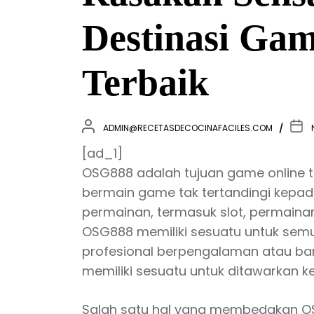
Destinasi Gam
Terbaik
ADMIN@RECETASDECOCINAFACILES.COM
[ad_1]
OSG888 adalah tujuan game online
bermain game tak tertandingi kepa
permainan, termasuk slot, permaina
OSG888 memiliki sesuatu untuk sem
profesional berpengalaman atau ba
memiliki sesuatu untuk ditawarkan 
Salah satu hal yang membedakan OSG