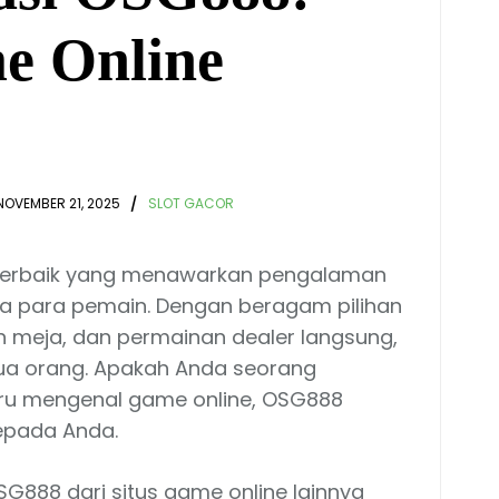
e Online
NOVEMBER 21, 2025
SLOT GACOR
 terbaik yang menawarkan pengalaman
da para pemain. Dengan beragam pilihan
n meja, dan permainan dealer langsung,
ua orang. Apakah Anda seorang
ru mengenal game online, OSG888
kepada Anda.
888 dari situs game online lainnya