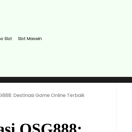
o Slot
Slot Maxwin
G888: Destinasi Game Online Terbaik
asi OSG888: