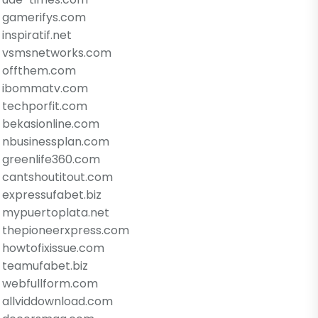
gamerifys.com
inspiratif.net
vsmsnetworks.com
offthem.com
ibommatv.com
techporfit.com
bekasionline.com
nbusinessplan.com
greenlife360.com
cantshoutitout.com
expressufabet.biz
mypuertoplata.net
thepioneerxpress.com
howtofixissue.com
teamufabet.biz
webfullform.com
allviddownload.com