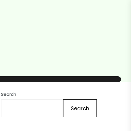
Search
Search