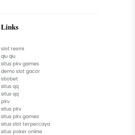
Links
slot resmi
qiu qiu
situs pkv games
demo slot gacor
sbobet
situs qq
situs qq
pkv
situs pkv
situs pkv games
situs slot terpercaya
situs poker online