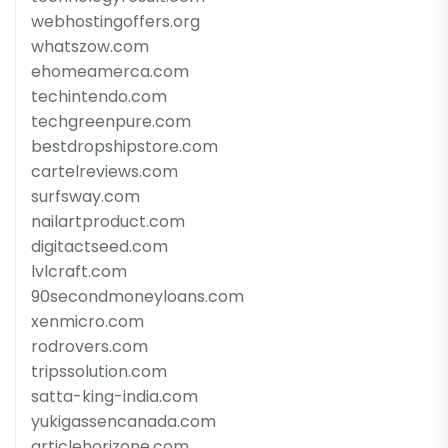
webhostingoffers.org
whatszow.com
ehomeamerca.com
techintendo.com
techgreenpure.com
bestdropshipstore.com
cartelreviews.com
surfsway.com
nailartproduct.com
digitactseed.com
lvlcraft.com
90secondmoneyloans.com
xenmicro.com
rodrovers.com
tripssolution.com
satta-king-india.com
yukigassencanada.com
articlehorizone.com