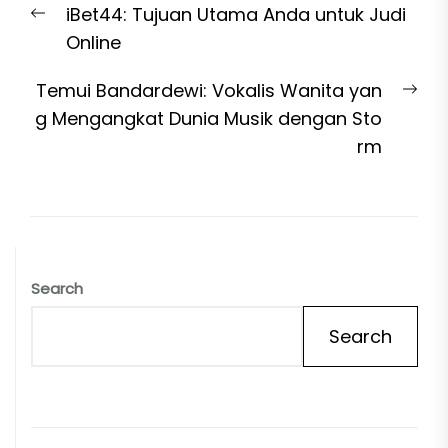
Previous
iBet44: Tujuan Utama Anda untuk Judi
navigation
post:
Online
Nex
Temui Bandardewi: Vokalis Wanita yan
pos
g Mengangkat Dunia Musik dengan Sto
rm
Search
Search