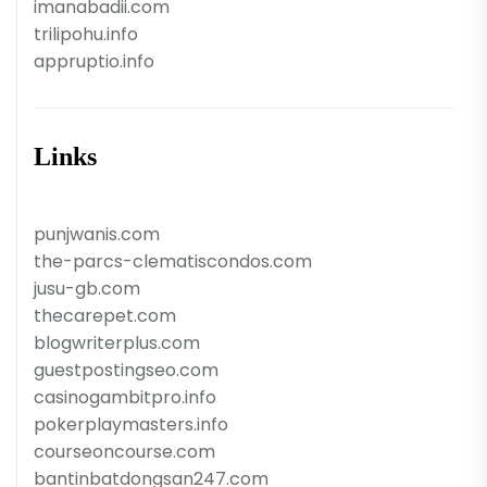
imanabadii.com
trilipohu.info
appruptio.info
Links
punjwanis.com
the-parcs-clematiscondos.com
jusu-gb.com
thecarepet.com
blogwriterplus.com
guestpostingseo.com
casinogambitpro.info
pokerplaymasters.info
courseoncourse.com
bantinbatdongsan247.com