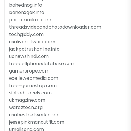
bahednog.info
bahenxgek.info
pertamaskre.com
threadsvideoandphotodownloader.com
techgiddy.com
usalivenetwork.com
jackpotrushonline.info
ucnewshindi.com
freecellphonedatabase.com
gamersrope.com
exellewebmedia.com
free-gamestop.com
sinbadtravels.com
ukmagzine.com
wareztech.org
usabestnetwork.com
jessepinkmanoutfit.com
umailsend.com