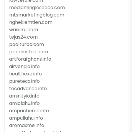
lawyerule.com
mediamingleseaco.com
mtsmarketingblog.com
nghekiemtien.com
wasirku.com
tejas24.com
poolturbo.com
prachestait.com
artforafghans.info
airvendio.info
healthexe.info
puretecx.info
tecadvance.info
aminityio.info
amiolahu.info
ampacheme.info
ampullahu.info
aromaxme.info