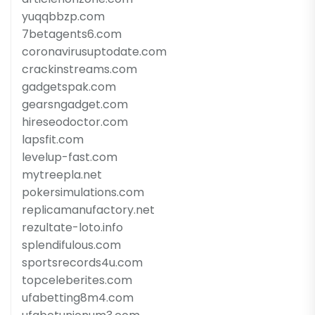
yuqqbbzp.com
7betagents6.com
coronavirusuptodate.com
crackinstreams.com
gadgetspak.com
gearsngadget.com
hireseodoctor.com
lapsfit.com
levelup-fast.com
mytreepla.net
pokersimulations.com
replicamanufactory.net
rezultate-loto.info
splendifulous.com
sportsrecords4u.com
topceleberites.com
ufabetting8m4.com