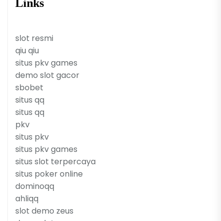
Links
slot resmi
qiu qiu
situs pkv games
demo slot gacor
sbobet
situs qq
situs qq
pkv
situs pkv
situs pkv games
situs slot terpercaya
situs poker online
dominoqq
ahliqq
slot demo zeus