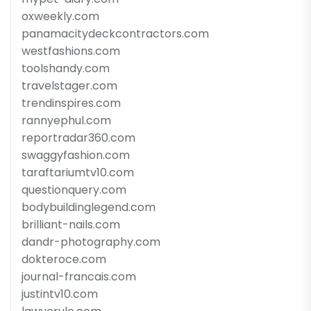
oxweekly.com
panamacitydeckcontractors.com
westfashions.com
toolshandy.com
travelstager.com
trendinspires.com
rannyephul.com
reportradar360.com
swaggyfashion.com
taraftariumtv10.com
questionquery.com
bodybuildinglegend.com
brilliant-nails.com
dandr-photography.com
dokteroce.com
journal-francais.com
justintv10.com