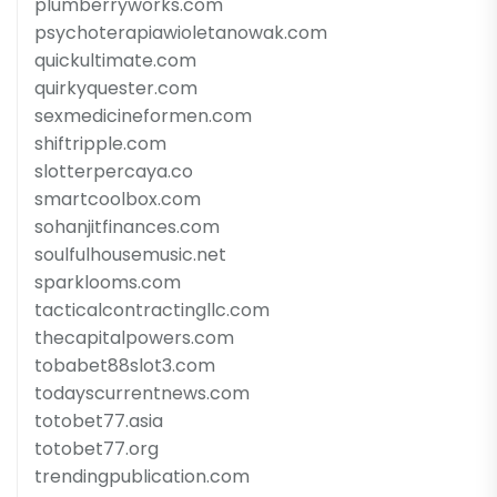
plumberryworks.com
psychoterapiawioletanowak.com
quickultimate.com
quirkyquester.com
sexmedicineformen.com
shiftripple.com
slotterpercaya.co
smartcoolbox.com
sohanjitfinances.com
soulfulhousemusic.net
sparklooms.com
tacticalcontractingllc.com
thecapitalpowers.com
tobabet88slot3.com
todayscurrentnews.com
totobet77.asia
totobet77.org
trendingpublication.com