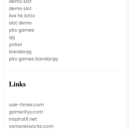
demo slot
demo slot
live hk lotto
slot demo
pkv games
qq
poker
bandarqq
pkv games bandarqq
Links
uae-times.com
gamerifys.com
inspiratif.net
vsmsnetworks.com