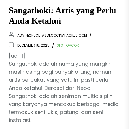
Sangathoki: Artis yang Perlu
Anda Ketahui
ADMIN@RECETASDECOCINAFACILES.COM
DECEMBER 18, 2025
SLOT GACOR
[ad_1]
Sangathoki adalah nama yang mungkin
masih asing bagi banyak orang, namun
artis berbakat yang satu ini pasti perlu
Anda ketahui. Berasal dari Nepal,
Sangathoki adalah seniman multidisiplin
yang karyanya mencakup berbagai media
termasuk seni lukis, patung, dan seni
instalasi.