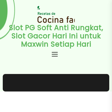
Skip
to
the
content
Slot PG Soft Anti Rungkat,
Slot
PG
Slot Gacor Hari Ini untuk
Soft
Maxwin Setiap Hari
Anti
Rungkat,
Slot
Gacor
Hari
Ini
untuk
Maxwin
Setiap
Hari