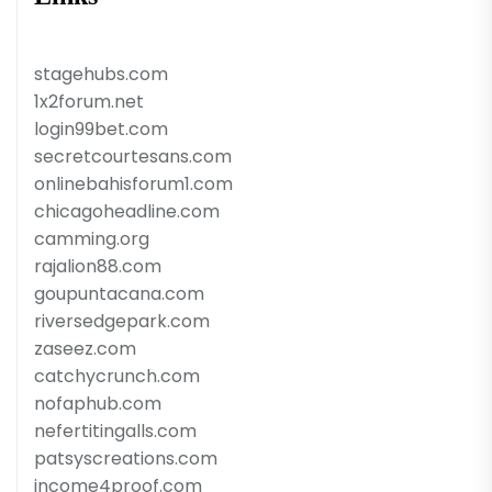
stagehubs.com
1x2forum.net
login99bet.com
secretcourtesans.com
onlinebahisforum1.com
chicagoheadline.com
camming.org
rajalion88.com
goupuntacana.com
riversedgepark.com
zaseez.com
catchycrunch.com
nofaphub.com
nefertitingalls.com
patsyscreations.com
income4proof.com