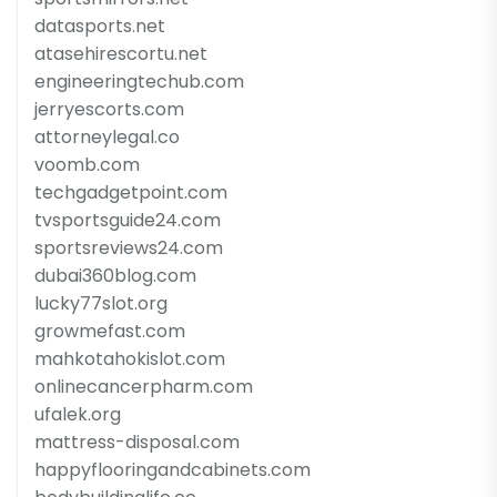
datasports.net
atasehirescortu.net
engineeringtechub.com
jerryescorts.com
attorneylegal.co
voomb.com
techgadgetpoint.com
tvsportsguide24.com
sportsreviews24.com
dubai360blog.com
lucky77slot.org
growmefast.com
mahkotahokislot.com
onlinecancerpharm.com
ufalek.org
mattress-disposal.com
happyflooringandcabinets.com