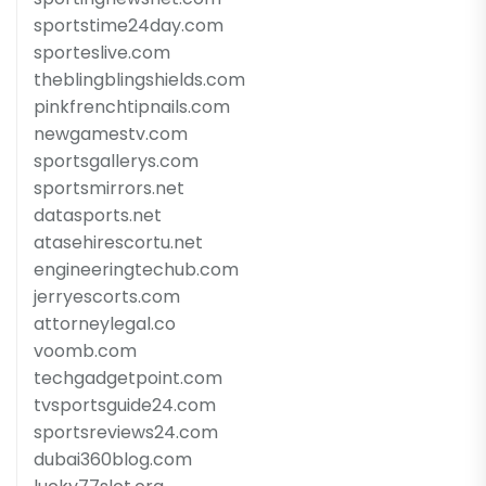
sportstime24day.com
sporteslive.com
theblingblingshields.com
pinkfrenchtipnails.com
newgamestv.com
sportsgallerys.com
sportsmirrors.net
datasports.net
atasehirescortu.net
engineeringtechub.com
jerryescorts.com
attorneylegal.co
voomb.com
techgadgetpoint.com
tvsportsguide24.com
sportsreviews24.com
dubai360blog.com