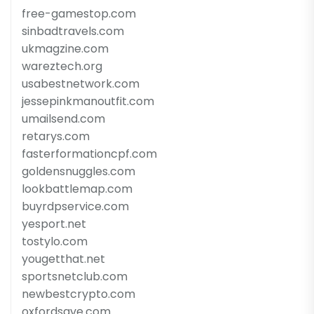
free-gamestop.com
sinbadtravels.com
ukmagzine.com
wareztech.org
usabestnetwork.com
jessepinkmanoutfit.com
umailsend.com
retarys.com
fasterformationcpf.com
goldensnuggles.com
lookbattlemap.com
buyrdpservice.com
yesport.net
tostylo.com
yougetthat.net
sportsnetclub.com
newbestcrypto.com
oxfordsave.com