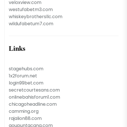
veloxview.com
westufabetm3.com
whiskeybrothersllc.com
wildufabetum7.com
Links
stagehubs.com
1x2forum.net
login99bet.com
secretcourtesans.com
onlinebahisforum1.com
chicagoheadline.com
camming.org
rajalion88.com
goupuntacana.com