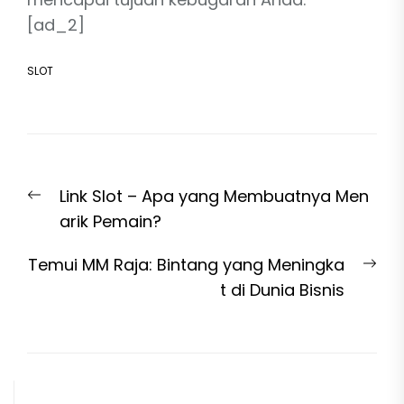
[ad_2]
SLOT
Post
Previous
Link Slot – Apa yang Membuatnya Men
navigation
post:
arik Pemain?
Nex
Temui MM Raja: Bintang yang Meningka
pos
t di Dunia Bisnis