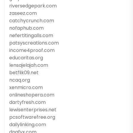
riversedgepark.com
zaseez.com
catchycrunch.com
nofaphub.com
nefertitingalls.com
patsyscreations.com
income4proof.com
educaritas.org
lensajelajah.com
betflik09.net
ncaq.org
xenmicro.com
onlineshopera.com
dartyfresh.com
lewisenterprises.net
pcsoftwarefree.org
dailylinking.com
dnafyx.com