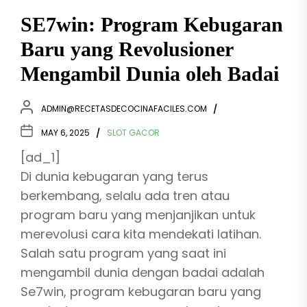
SE7win: Program Kebugaran
Baru yang Revolusioner
Mengambil Dunia oleh Badai
ADMIN@RECETASDECOCINAFACILES.COM
MAY 6, 2025
SLOT GACOR
[ad_1]
Di dunia kebugaran yang terus
berkembang, selalu ada tren atau
program baru yang menjanjikan untuk
merevolusi cara kita mendekati latihan.
Salah satu program yang saat ini
mengambil dunia dengan badai adalah
Se7win, program kebugaran baru yang