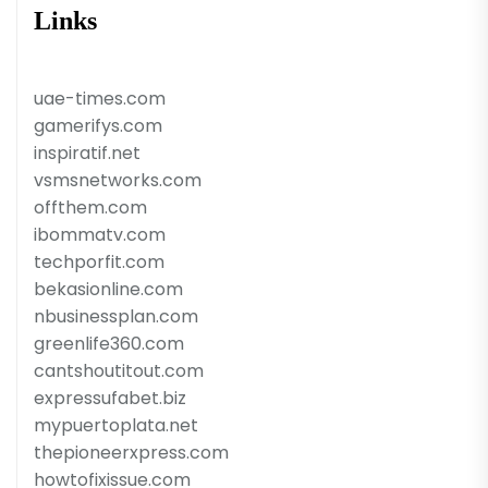
Links
uae-times.com
gamerifys.com
inspiratif.net
vsmsnetworks.com
offthem.com
ibommatv.com
techporfit.com
bekasionline.com
nbusinessplan.com
greenlife360.com
cantshoutitout.com
expressufabet.biz
mypuertoplata.net
thepioneerxpress.com
howtofixissue.com