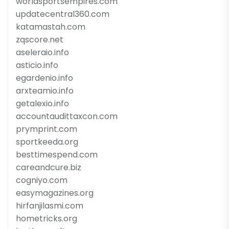
worldsportsempires.com
updatecentral360.com
katamastah.com
zqscore.net
aseleraio.info
asticio.info
egardenio.info
arxteamio.info
getalexio.info
accountaudittaxcon.com
prymprint.com
sportkeeda.org
besttimespend.com
careandcure.biz
cogniyo.com
easymagazines.org
hirfanjilasmi.com
hometricks.org