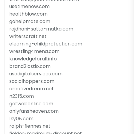
usetimenow.com
healthblow.com
gohelpmate.com
rajdhani-satta-matka.com
writerscraft.net
elearning-childprotection.com
wrestling4mena.com
knowledgeforall.info
brand2lastio.com
usadigitalservices.com
socialhoppers.com
creativedream.net
n2315.com
getwebonline.com
onlyfansheaven.com
lky08.com
ralph-fiennes.net
fielder-maximum-discount.net