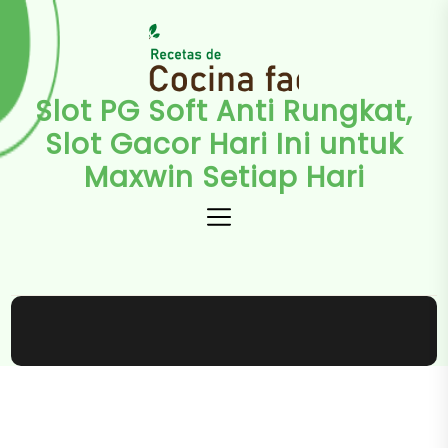
Skip
to
the
content
Slot PG Soft Anti Rungkat,
Slot
PG
Slot Gacor Hari Ini untuk
Soft
Maxwin Setiap Hari
Anti
Rungkat,
Slot
Gacor
Hari
Ini
untuk
Maxwin
Setiap
Hari