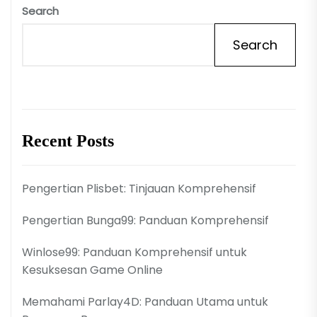
Search
Search
Recent Posts
Pengertian Plisbet: Tinjauan Komprehensif
Pengertian Bunga99: Panduan Komprehensif
Winlose99: Panduan Komprehensif untuk
Kesuksesan Game Online
Memahami Parlay4D: Panduan Utama untuk