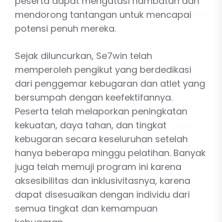
peserta dapat mengatasi hambatan dan
mendorong tantangan untuk mencapai
potensi penuh mereka.
Sejak diluncurkan, Se7win telah
memperoleh pengikut yang berdedikasi
dari penggemar kebugaran dan atlet yang
bersumpah dengan keefektifannya.
Peserta telah melaporkan peningkatan
kekuatan, daya tahan, dan tingkat
kebugaran secara keseluruhan setelah
hanya beberapa minggu pelatihan. Banyak
juga telah memuji program ini karena
aksesibilitas dan inklusivitasnya, karena
dapat disesuaikan dengan individu dari
semua tingkat dan kemampuan