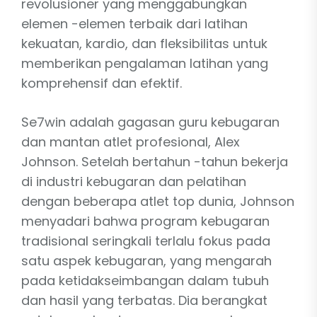
revolusioner yang menggabungkan
elemen -elemen terbaik dari latihan
kekuatan, kardio, dan fleksibilitas untuk
memberikan pengalaman latihan yang
komprehensif dan efektif.
Se7win adalah gagasan guru kebugaran
dan mantan atlet profesional, Alex
Johnson. Setelah bertahun -tahun bekerja
di industri kebugaran dan pelatihan
dengan beberapa atlet top dunia, Johnson
menyadari bahwa program kebugaran
tradisional seringkali terlalu fokus pada
satu aspek kebugaran, yang mengarah
pada ketidakseimbangan dalam tubuh
dan hasil yang terbatas. Dia berangkat