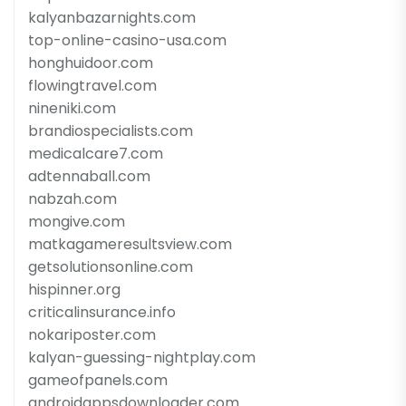
kalyanbazarnights.com
top-online-casino-usa.com
honghuidoor.com
flowingtravel.com
nineniki.com
brandiospecialists.com
medicalcare7.com
adtennaball.com
nabzah.com
mongive.com
matkagameresultsview.com
getsolutionsonline.com
hispinner.org
criticalinsurance.info
nokariposter.com
kalyan-guessing-nightplay.com
gameofpanels.com
androidappsdownloader.com