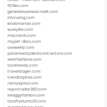
fitfllex.com
genesisbusinesscredit.com
inforuang.com
kindsmarket.com
luvelylife.com
macramb.com
mypet-diary.com
oxweekly.com
panamacitydeckcontractors.com
westfashions.com
toolshandy.com
travelstager.com
trendinspires.com
rannyephul.com
reportradar360.com
swaggyfashion.com
taraftariumtv10.com