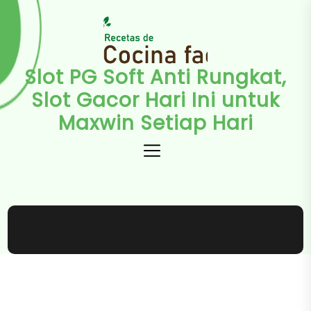
Skip
to
the
content
Slot PG Soft Anti Rungkat,
Slot
PG
Slot Gacor Hari Ini untuk
Soft
Maxwin Setiap Hari
Anti
Rungkat,
Slot
Gacor
Hari
Ini
untuk
Maxwin
Setiap
Hari