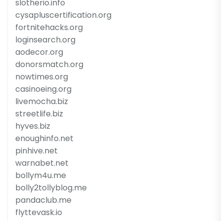
slotherio.info
cysapluscertification.org
fortnitehacks.org
loginsearch.org
aodecor.org
donorsmatch.org
nowtimes.org
casinoeing.org
livemocha.biz
streetlife.biz
hyves.biz
enoughinfo.net
pinhive.net
warnabet.net
bollym4u.me
bolly2tollyblog.me
pandaclub.me
flyttevask.io