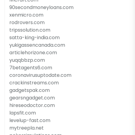
90secondmoneyloans.com
xenmicro.com
rodrovers.com
tripssolution.com
satta-king-india.com
yukigassencanada.com
articlehorizone.com
yuqqbbzp.com
7betagents6.com
coronavirusuptodate.com
crackinstreams.com
gadgetspak.com
gearsngadget.com
hireseodoctor.com
lapsfit.com
levelup-fast.com
mytreepla.net