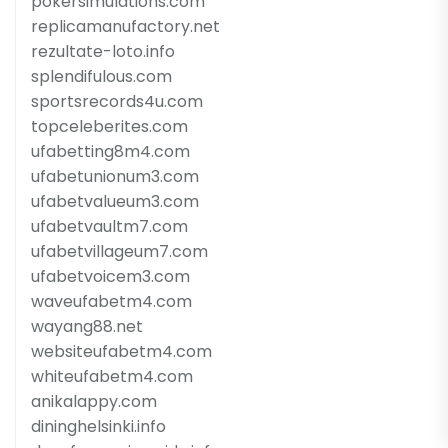
pokersimulations.com
replicamanufactory.net
rezultate-loto.info
splendifulous.com
sportsrecords4u.com
topceleberites.com
ufabetting8m4.com
ufabetunionum3.com
ufabetvalueum3.com
ufabetvaultm7.com
ufabetvillageum7.com
ufabetvoicem3.com
waveufabetm4.com
wayang88.net
websiteufabetm4.com
whiteufabetm4.com
anikalappy.com
dininghelsinki.info