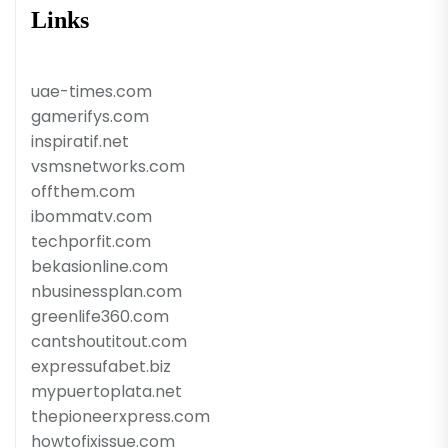
Links
uae-times.com
gamerifys.com
inspiratif.net
vsmsnetworks.com
offthem.com
ibommatv.com
techporfit.com
bekasionline.com
nbusinessplan.com
greenlife360.com
cantshoutitout.com
expressufabet.biz
mypuertoplata.net
thepioneerxpress.com
howtofixissue.com