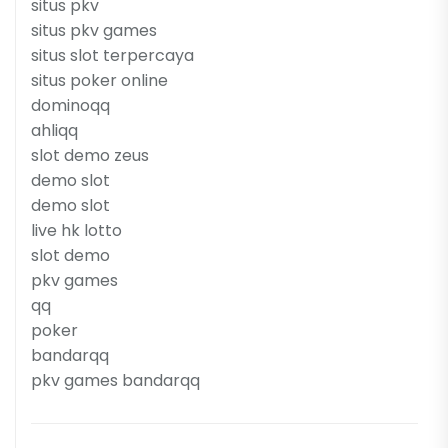
situs pkv
situs pkv games
situs slot terpercaya
situs poker online
dominoqq
ahliqq
slot demo zeus
demo slot
demo slot
live hk lotto
slot demo
pkv games
qq
poker
bandarqq
pkv games bandarqq