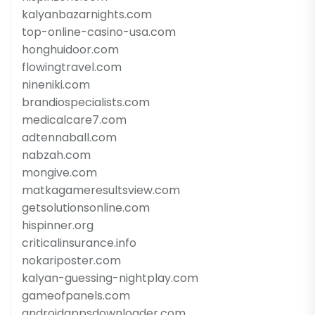
kalyanbazarnights.com
top-online-casino-usa.com
honghuidoor.com
flowingtravel.com
nineniki.com
brandiospecialists.com
medicalcare7.com
adtennaball.com
nabzah.com
mongive.com
matkagameresultsview.com
getsolutionsonline.com
hispinner.org
criticalinsurance.info
nokariposter.com
kalyan-guessing-nightplay.com
gameofpanels.com
androidappsdownloader.com