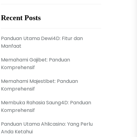
Recent Posts
Panduan Utama Dewi4D: Fitur dan
Manfaat
Memahami Gajibet: Panduan
Komprehensif
Memahami Majestibet: Panduan
Komprehensif
Membuka Rahasia Saung4D: Panduan
Komprehensif
Panduan Utama Ahlicasino: Yang Perlu
Anda Ketahui