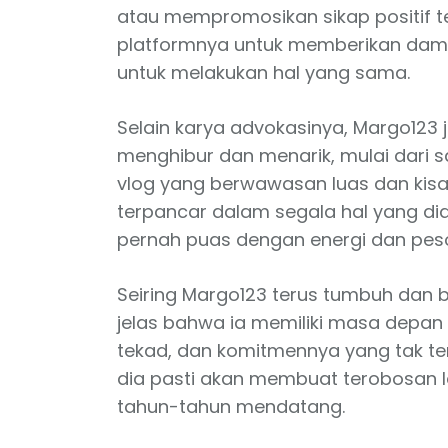
atau mempromosikan sikap positif 
platformnya untuk memberikan dampa
untuk melakukan hal yang sama.
Selain karya advokasinya, Margo123 
menghibur dan menarik, mulai dari 
vlog yang berwawasan luas dan kisah
terpancar dalam segala hal yang di
pernah puas dengan energi dan pes
Seiring Margo123 terus tumbuh dan
jelas bahwa ia memiliki masa depan
tekad, dan komitmennya yang tak t
dia pasti akan membuat terobosan leb
tahun-tahun mendatang.