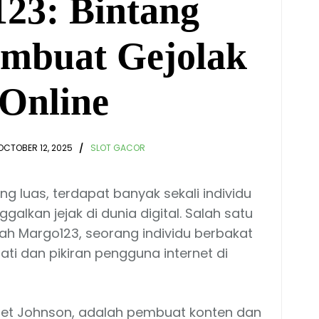
23: Bintang
mbuat Gejolak
 Online
OCTOBER 12, 2025
SLOT GACOR
ng luas, terdapat banyak sekali individu
kan jejak di dunia digital. Salah satu
ah Margo123, seorang individu berbakat
ti dan pikiran pengguna internet di
ret Johnson, adalah pembuat konten dan