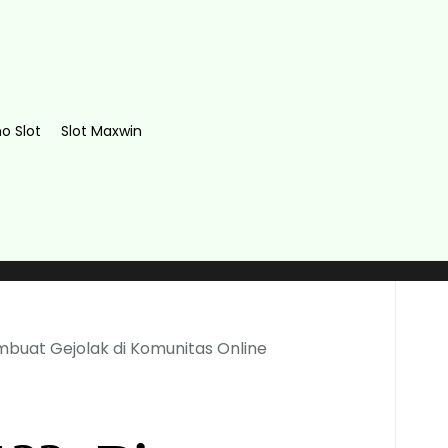
o Slot
Slot Maxwin
buat Gejolak di Komunitas Online