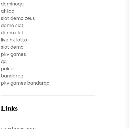
dominoqq
ahliqq
slot demo zeus
demo slot
demo slot
live hk lotto
slot demo
pkv games
qq
poker
bandarqq
pkv games bandarqq
Links
uae-times.com