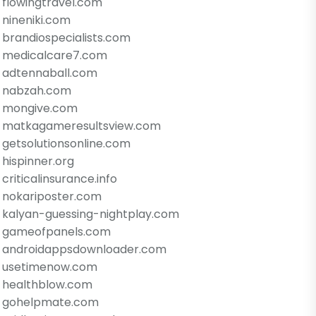
flowingtravel.com
nineniki.com
brandiospecialists.com
medicalcare7.com
adtennaball.com
nabzah.com
mongive.com
matkagameresultsview.com
getsolutionsonline.com
hispinner.org
criticalinsurance.info
nokariposter.com
kalyan-guessing-nightplay.com
gameofpanels.com
androidappsdownloader.com
usetimenow.com
healthblow.com
gohelpmate.com