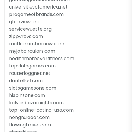
universitiesofamerica.net
progameofbrands.com
qbreview.org
servicewueste.org
zippyrevs.com
matkanumbernow.com
myjobcirculars.com
healthmoreoverfitness.com
topslotxgames.com
routerloggnet.net
dantella6.com
slotsgamesone.com
hispinzone.com
kalyanbazarnights.com
top-online-casino-usa.com
honghuidoor.com
flowingtravel.com