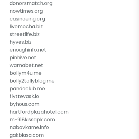
donorsmatch.org
nowtimes.org
casinoeing.org
livemocha.biz
streetlife.biz
hyves.biz
enoughinfo.net
pinhive.net
warnabet.net
bollym4u.me
bolly2tollyblog.me
pandaclub.me
flyttevask.io
byhous.com
hartfordplazahotel.com
m-918kissapk.com
nabavkame.info
gakbiasa.com