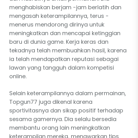
menghabiskan berjam -jam berlatih dan
mengasah keterampilannya, terus -
menerus mendorong dirinya untuk
meningkatkan dan mencapai ketinggian
baru di dunia game. Kerja keras dan
tekadnya telah membuahkan hasil, karena
ia telah mendapatkan reputasi sebagai
lawan yang tangguh dalam kompetisi
online.
Selain keterampilannya dalam permainan,
Topgun77 juga dikenal karena
sportivitasnya dan sikap positif terhadap
sesama gamernya. Dia selalu bersedia
membantu orang lain meningkatkan
keterampilan mereka, menawarkan tips