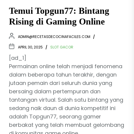
Temui Topgun77: Bintang
Rising di Gaming Online
ADMIN@RECETASDECOCINAFACILES.COM
APRIL 30, 2025
SLOT GACOR
[ad_1]
Permainan online telah menjadi fenomena
dalam beberapa tahun terakhir, dengan
jutaan pemain dari seluruh dunia yang
bersaing dalam pertempuran dan
tantangan virtual. Salah satu bintang yang
sedang naik daun di dunia kompetitif ini
adalah Topgun77, seorang gamer
berbakat yang telah membuat gelombang
di komunitas game online.