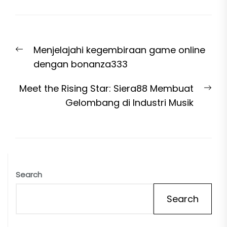
Post
Previous
Menjelajahi kegembiraan game online
navigation
post:
dengan bonanza333
Nex
Meet the Rising Star: Siera88 Membuat
pos
Gelombang di Industri Musik
Search
Search