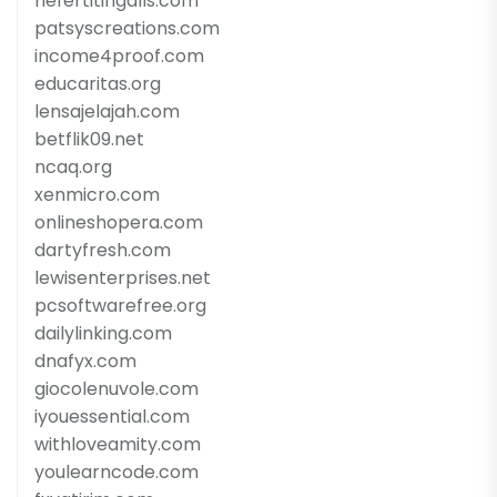
nefertitingalls.com
patsyscreations.com
income4proof.com
educaritas.org
lensajelajah.com
betflik09.net
ncaq.org
xenmicro.com
onlineshopera.com
dartyfresh.com
lewisenterprises.net
pcsoftwarefree.org
dailylinking.com
dnafyx.com
giocolenuvole.com
iyouessential.com
withloveamity.com
youlearncode.com