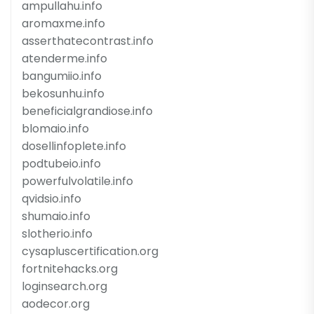
ampullahu.info
aromaxme.info
asserthatecontrast.info
atenderme.info
bangumiio.info
bekosunhu.info
beneficialgrandiose.info
blomaio.info
dosellinfoplete.info
podtubeio.info
powerfulvolatile.info
qvidsio.info
shumaio.info
slotherio.info
cysapluscertification.org
fortnitehacks.org
loginsearch.org
aodecor.org