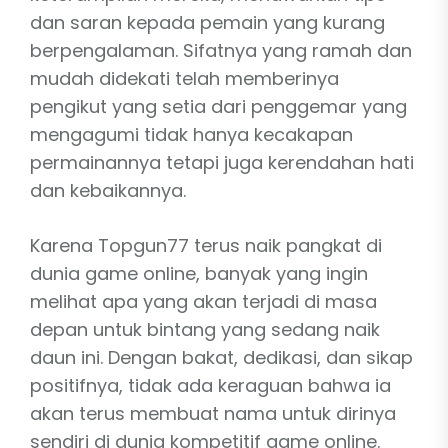
dan saran kepada pemain yang kurang
berpengalaman. Sifatnya yang ramah dan
mudah didekati telah memberinya
pengikut yang setia dari penggemar yang
mengagumi tidak hanya kecakapan
permainannya tetapi juga kerendahan hati
dan kebaikannya.
Karena Topgun77 terus naik pangkat di
dunia game online, banyak yang ingin
melihat apa yang akan terjadi di masa
depan untuk bintang yang sedang naik
daun ini. Dengan bakat, dedikasi, dan sikap
positifnya, tidak ada keraguan bahwa ia
akan terus membuat nama untuk dirinya
sendiri di dunia kompetitif game online.