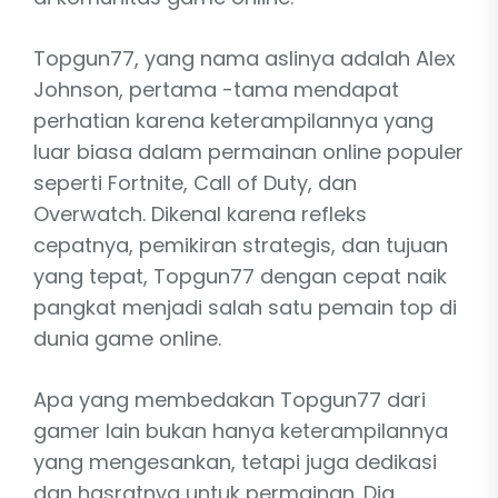
Topgun77, yang nama aslinya adalah Alex
Johnson, pertama -tama mendapat
perhatian karena keterampilannya yang
luar biasa dalam permainan online populer
seperti Fortnite, Call of Duty, dan
Overwatch. Dikenal karena refleks
cepatnya, pemikiran strategis, dan tujuan
yang tepat, Topgun77 dengan cepat naik
pangkat menjadi salah satu pemain top di
dunia game online.
Apa yang membedakan Topgun77 dari
gamer lain bukan hanya keterampilannya
yang mengesankan, tetapi juga dedikasi
dan hasratnya untuk permainan. Dia