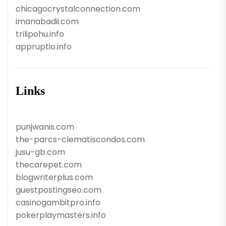
chicagocrystalconnection.com
imanabadii.com
trilipohu.info
appruptio.info
Links
punjwanis.com
the-parcs-clematiscondos.com
jusu-gb.com
thecarepet.com
blogwriterplus.com
guestpostingseo.com
casinogambitpro.info
pokerplaymasters.info