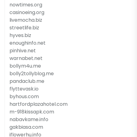
nowtimes.org
casinoeing.org
livemocha.biz
streetlife.biz
hyves.biz
enoughinfo.net
pinhive.net
warnabet.net
bollym4u.me
bolly2tollyblog.me
pandaclub.me
flyttevask.io
byhous.com
hartfordplazahotel.com
m-918kissapk.com
nabavkame.info
gakbiasa.com
iflowerhu.info