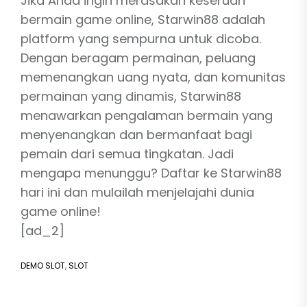
Jika Anda ingin merasakan keseruan
bermain game online, Starwin88 adalah
platform yang sempurna untuk dicoba.
Dengan beragam permainan, peluang
memenangkan uang nyata, dan komunitas
permainan yang dinamis, Starwin88
menawarkan pengalaman bermain yang
menyenangkan dan bermanfaat bagi
pemain dari semua tingkatan. Jadi
mengapa menunggu? Daftar ke Starwin88
hari ini dan mulailah menjelajahi dunia
game online!
[ad_2]
DEMO SLOT
,
SLOT