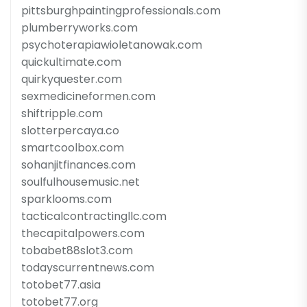
pittsburghpaintingprofessionals.com
plumberryworks.com
psychoterapiawioletanowak.com
quickultimate.com
quirkyquester.com
sexmedicineformen.com
shiftripple.com
slotterpercaya.co
smartcoolbox.com
sohanjitfinances.com
soulfulhousemusic.net
sparklooms.com
tacticalcontractingllc.com
thecapitalpowers.com
tobabet88slot3.com
todayscurrentnews.com
totobet77.asia
totobet77.org