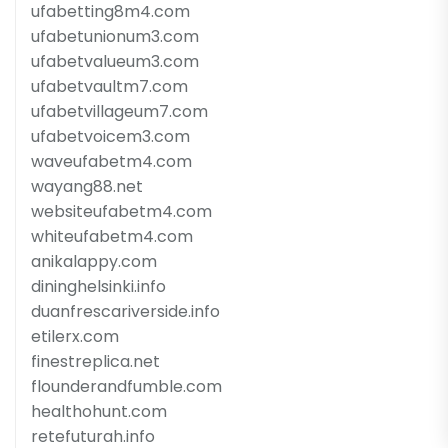
ufabetting8m4.com
ufabetunionum3.com
ufabetvalueum3.com
ufabetvaultm7.com
ufabetvillageum7.com
ufabetvoicem3.com
waveufabetm4.com
wayang88.net
websiteufabetm4.com
whiteufabetm4.com
anikalappy.com
dininghelsinki.info
duanfrescariverside.info
etilerx.com
finestreplica.net
flounderandfumble.com
healthohunt.com
retefuturah.info