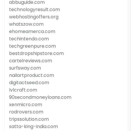
abbuguide.com
technologyresult.com
webhostingoffers.org
whatszow.com
ehomeamerca.com
techintendo.com
techgreenpure.com
bestdropshipstore.com
cartelreviews.com
surfsway.com
nailartproduct.com
digitactseed.com
lvlcraft.com
90secondmoneyloans.com
xenmicro.com
rodrovers.com
tripssolution.com
satta-king-india.com