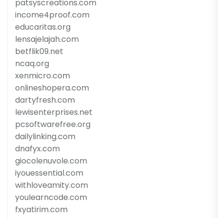
patsyscreations.com
income4proof.com
educaritas.org
lensajelajah.com
betflik09.net
ncaq.org
xenmicro.com
onlineshopera.com
dartyfresh.com
lewisenterprises.net
pcsoftwarefree.org
dailylinking.com
dnafyx.com
giocolenuvole.com
iyouessential.com
withloveamity.com
youlearncode.com
fxyatirim.com