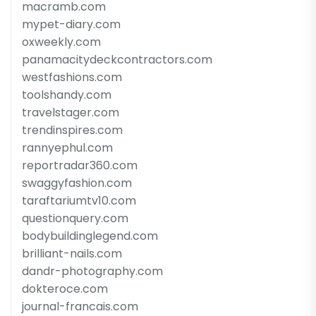
macramb.com
mypet-diary.com
oxweekly.com
panamacitydeckcontractors.com
westfashions.com
toolshandy.com
travelstager.com
trendinspires.com
rannyephul.com
reportradar360.com
swaggyfashion.com
taraftariumtv10.com
questionquery.com
bodybuildinglegend.com
brilliant-nails.com
dandr-photography.com
dokteroce.com
journal-francais.com