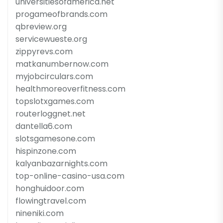
universitiesofamerica.net
progameofbrands.com
qbreview.org
servicewueste.org
zippyrevs.com
matkanumbernow.com
myjobcirculars.com
healthmoreoverfitness.com
topslotxgames.com
routerloggnet.net
dantella6.com
slotsgamesone.com
hispinzone.com
kalyanbazarnights.com
top-online-casino-usa.com
honghuidoor.com
flowingtravel.com
nineniki.com