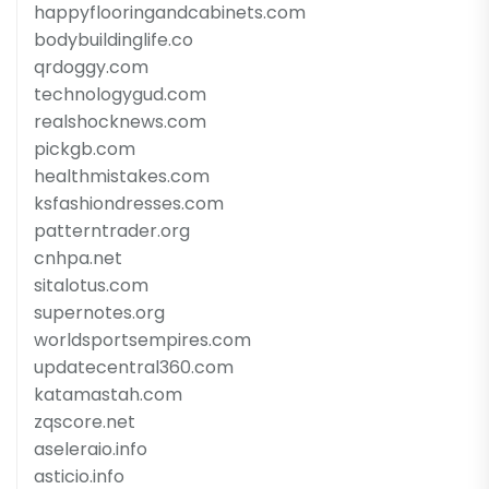
happyflooringandcabinets.com
bodybuildinglife.co
qrdoggy.com
technologygud.com
realshocknews.com
pickgb.com
healthmistakes.com
ksfashiondresses.com
patterntrader.org
cnhpa.net
sitalotus.com
supernotes.org
worldsportsempires.com
updatecentral360.com
katamastah.com
zqscore.net
aseleraio.info
asticio.info