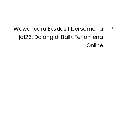
Next
Wawancara Eksklusif bersama ra
post:
ja123: Dalang di Balik Fenomena
Online