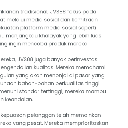
lanan tradisional, JVS88 fokus pada
at melalui media sosial dan kemitraan
kuatan platform media sosial seperti
u menjangkau khalayak yang lebih luas
ng ingin mencoba produk mereka.
mereka, JVS88 juga banyak berinvestasi
ngendalian kualitas. Mereka memahami
gulan yang akan menonjol di pasar yang
unaan bahan-bahan berkualitas tinggi
enuhi standar tertinggi, mereka mampu
n keandalan.
ap kepuasan pelanggan telah memainkan
reka yang pesat. Mereka memprioritaskan