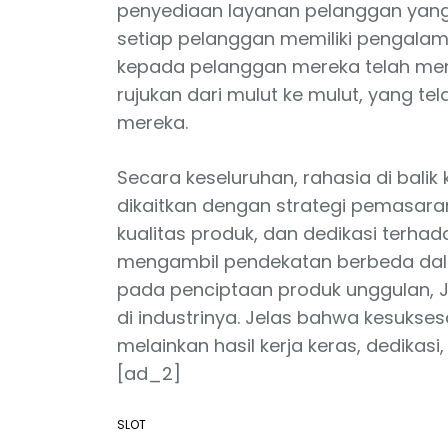
penyediaan layanan pelanggan yan
setiap pelanggan memiliki pengalam
kepada pelanggan mereka telah men
rujukan dari mulut ke mulut, yang
mereka.
Secara keseluruhan, rahasia di bali
dikaitkan dengan strategi pemasara
kualitas produk, dan dedikasi terh
mengambil pendekatan berbeda da
pada penciptaan produk unggulan, 
di industrinya. Jelas bahwa kesukse
melainkan hasil kerja keras, dedika
[ad_2]
SLOT