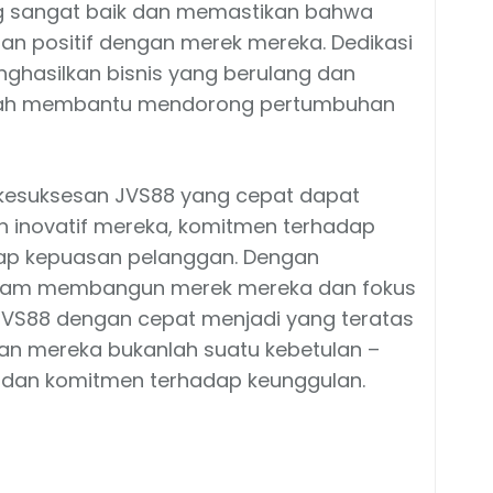
g sangat baik dan memastikan bahwa
an positif dengan merek mereka. Dedikasi
ghasilkan bisnis yang berulang dan
 telah membantu mendorong pertumbuhan
k kesuksesan JVS88 yang cepat dapat
n inovatif mereka, komitmen terhadap
adap kepuasan pelanggan. Dengan
lam membangun merek mereka dan fokus
JVS88 dengan cepat menjadi yang teratas
san mereka bukanlah suatu kebetulan –
si, dan komitmen terhadap keunggulan.