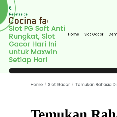
Skip
to
the
content
Slot PG Soft Anti
Slot
Home
Slot Gacor
Dem
Rungkat, Slot
PG
Soft
Gacor Hari Ini
Anti
untuk Maxwin
Rungkat,
Setiap Hari
Slot
Gacor
Hari
Home
Slot Gacor
Temukan Rahasia Di
Ini
untuk
Maxwin
Setiap
Temukan Raha
Hari