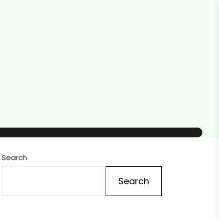
Search
Search