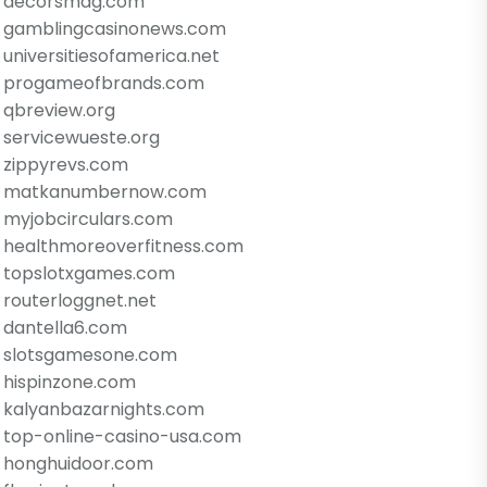
decorsmag.com
gamblingcasinonews.com
universitiesofamerica.net
progameofbrands.com
qbreview.org
servicewueste.org
zippyrevs.com
matkanumbernow.com
myjobcirculars.com
healthmoreoverfitness.com
topslotxgames.com
routerloggnet.net
dantella6.com
slotsgamesone.com
hispinzone.com
kalyanbazarnights.com
top-online-casino-usa.com
honghuidoor.com