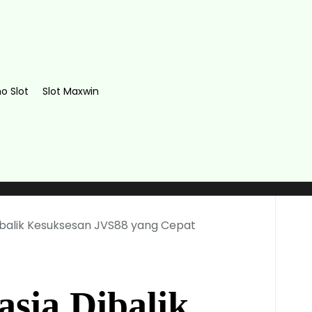
o Slot
Slot Maxwin
balik Kesuksesan JVS88 yang Cepat
sia Dibalik