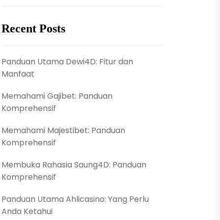
Recent Posts
Panduan Utama Dewi4D: Fitur dan
Manfaat
Memahami Gajibet: Panduan
Komprehensif
Memahami Majestibet: Panduan
Komprehensif
Membuka Rahasia Saung4D: Panduan
Komprehensif
Panduan Utama Ahlicasino: Yang Perlu
Anda Ketahui