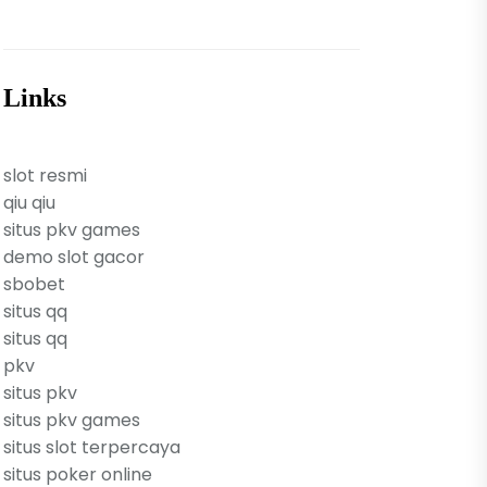
Links
slot resmi
qiu qiu
situs pkv games
demo slot gacor
sbobet
situs qq
situs qq
pkv
situs pkv
situs pkv games
situs slot terpercaya
situs poker online