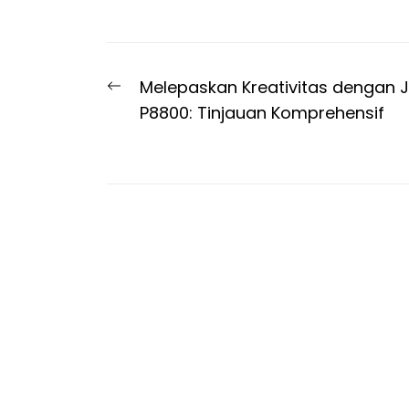
Post
Previous
Melepaskan Kreativitas dengan J
post:
P8800: Tinjauan Komprehensif
navigation