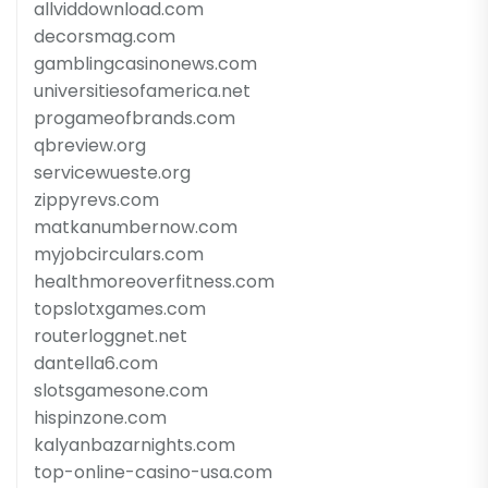
allviddownload.com
decorsmag.com
gamblingcasinonews.com
universitiesofamerica.net
progameofbrands.com
qbreview.org
servicewueste.org
zippyrevs.com
matkanumbernow.com
myjobcirculars.com
healthmoreoverfitness.com
topslotxgames.com
routerloggnet.net
dantella6.com
slotsgamesone.com
hispinzone.com
kalyanbazarnights.com
top-online-casino-usa.com