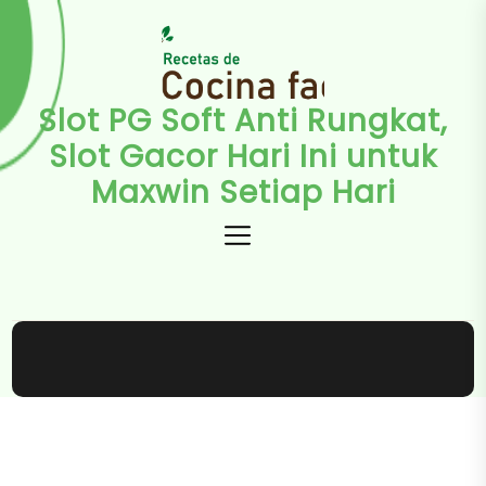
Skip
to
the
content
Slot PG Soft Anti Rungkat,
Slot
PG
Slot Gacor Hari Ini untuk
Soft
Maxwin Setiap Hari
Anti
Rungkat,
Slot
Gacor
Hari
Ini
untuk
Maxwin
Setiap
Hari