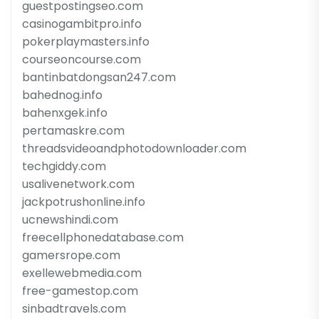
guestpostingseo.com
casinogambitpro.info
pokerplaymasters.info
courseoncourse.com
bantinbatdongsan247.com
bahednog.info
bahenxgek.info
pertamaskre.com
threadsvideoandphotodownloader.com
techgiddy.com
usalivenetwork.com
jackpotrushonline.info
ucnewshindi.com
freecellphonedatabase.com
gamersrope.com
exellewebmedia.com
free-gamestop.com
sinbadtravels.com