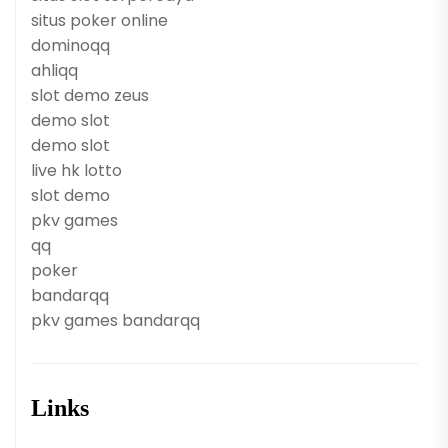
situs poker online
dominoqq
ahliqq
slot demo zeus
demo slot
demo slot
live hk lotto
slot demo
pkv games
qq
poker
bandarqq
pkv games bandarqq
Links