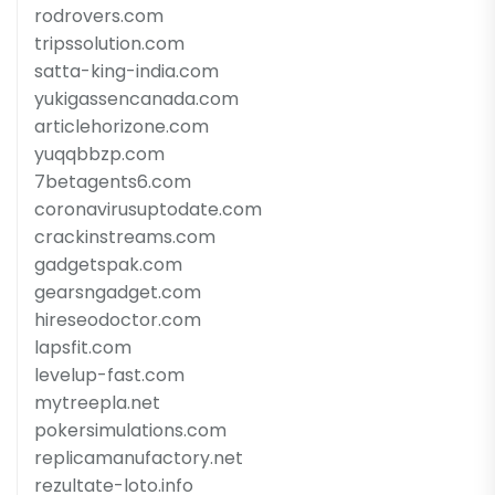
rodrovers.com
tripssolution.com
satta-king-india.com
yukigassencanada.com
articlehorizone.com
yuqqbbzp.com
7betagents6.com
coronavirusuptodate.com
crackinstreams.com
gadgetspak.com
gearsngadget.com
hireseodoctor.com
lapsfit.com
levelup-fast.com
mytreepla.net
pokersimulations.com
replicamanufactory.net
rezultate-loto.info