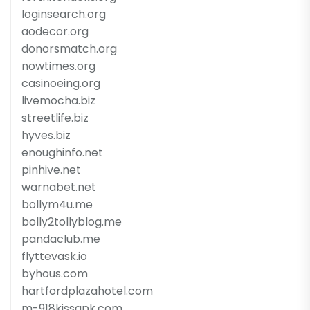
loginsearch.org
aodecor.org
donorsmatch.org
nowtimes.org
casinoeing.org
livemocha.biz
streetlife.biz
hyves.biz
enoughinfo.net
pinhive.net
warnabet.net
bollym4u.me
bolly2tollyblog.me
pandaclub.me
flyttevask.io
byhous.com
hartfordplazahotel.com
m-918kissapk.com