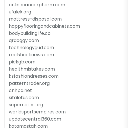
onlinecancerpharm.com
ufalek.org
mattress-disposal.com
happyflooringandcabinets.com
bodybuildinglife.co
qrdoggy.com
technologygud.com
realshocknews.com
pickgb.com
healthmistakes.com
ksfashiondresses.com
patterntrader.org
cnhpa.net
sitalotus.com
supernotes.org
worldsportsempires.com
updatecentral360.com
katamastah.com