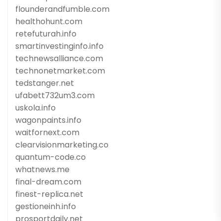
flounderandfumble.com
healthohunt.com
retefuturah.info
smartinvestinginfo.info
technewsalliance.com
technonetmarket.com
tedstanger.net
ufabett732um3.com
uskola.info
wagonpaints.info
waitfornext.com
clearvisionmarketing.co
quantum-code.co
whatnews.me
final-dream.com
finest-replica.net
gestioneinh.info
prosportdaily.net