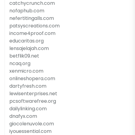
catchycrunch.com
nofaphub.com
nefertitingalls.com
patsyscreations.com
income4proof.com
educaritas.org
lensajelajah.com
betflik09.net
ncaq.org
xenmicro.com
onlineshopera.com
dartyfresh.com
lewisenterprises.net
pcsoftwarefree.org
dailylinking.com
dnafyx.com
giocolenuvole.com
iyouessential.com