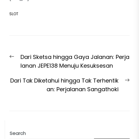
SLOT
Post
Previous
Dari Sketsa hingga Gaya Jalanan: Perja
navigation
post:
lanan JEPE138 Menuju Kesuksesan
Nex
Dari Tak Diketahui hingga Tak Terhentik
pos
an: Perjalanan Sangathoki
Search