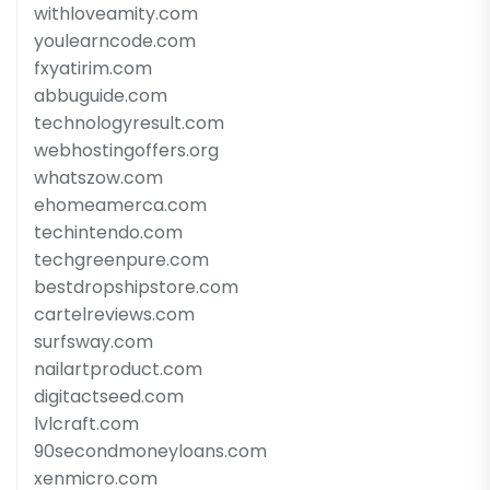
withloveamity.com
youlearncode.com
fxyatirim.com
abbuguide.com
technologyresult.com
webhostingoffers.org
whatszow.com
ehomeamerca.com
techintendo.com
techgreenpure.com
bestdropshipstore.com
cartelreviews.com
surfsway.com
nailartproduct.com
digitactseed.com
lvlcraft.com
90secondmoneyloans.com
xenmicro.com