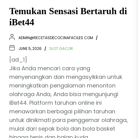
Temukan Sensasi Bertaruh di
iBet44
ADMIN@RECETASDECOCINAFACILES.COM
JUNE 5, 2026
SLOT GACOR
[ad_1]
Jika Anda mencari cara yang
menyenangkan dan mengasyikkan untuk
meningkatkan pengalaman menonton
olahraga Anda, Anda bisa mengunjungi
iBet44. Platform taruhan online ini
menawarkan berbagai pilihan taruhan
untuk dinikmati para penggemar olahraga,
mulai dari sepak bola dan bola basket
hingga tenis dan balap kuda.