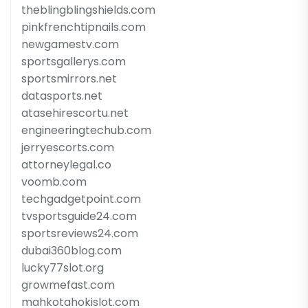
theblingblingshields.com
pinkfrenchtipnails.com
newgamestv.com
sportsgallerys.com
sportsmirrors.net
datasports.net
atasehirescortu.net
engineeringtechub.com
jerryescorts.com
attorneylegal.co
voomb.com
techgadgetpoint.com
tvsportsguide24.com
sportsreviews24.com
dubai360blog.com
lucky77slot.org
growmefast.com
mahkotahokislot.com