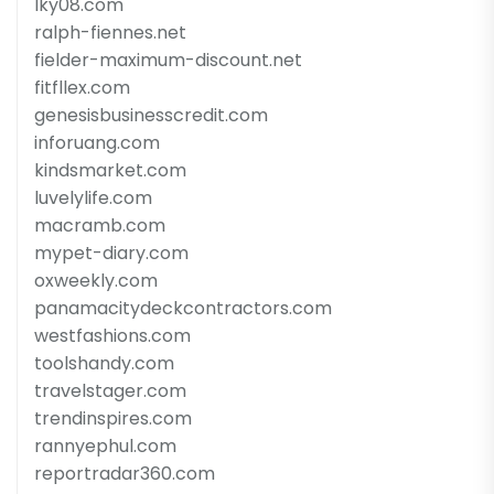
lky08.com
ralph-fiennes.net
fielder-maximum-discount.net
fitfllex.com
genesisbusinesscredit.com
inforuang.com
kindsmarket.com
luvelylife.com
macramb.com
mypet-diary.com
oxweekly.com
panamacitydeckcontractors.com
westfashions.com
toolshandy.com
travelstager.com
trendinspires.com
rannyephul.com
reportradar360.com