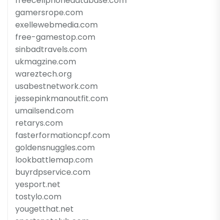
freecellphonedatabase.com
gamersrope.com
exellewebmedia.com
free-gamestop.com
sinbadtravels.com
ukmagzine.com
wareztech.org
usabestnetwork.com
jessepinkmanoutfit.com
umailsend.com
retarys.com
fasterformationcpf.com
goldensnuggles.com
lookbattlemap.com
buyrdpservice.com
yesport.net
tostylo.com
yougetthat.net