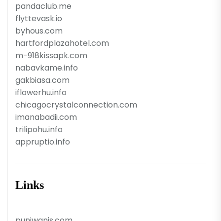
pandaclub.me
flyttevask.io
byhous.com
hartfordplazahotel.com
m-918kissapk.com
nabavkame.info
gakbiasa.com
iflowerhu.info
chicagocrystalconnection.com
imanabadii.com
trilipohu.info
appruptio.info
Links
punjwanis.com