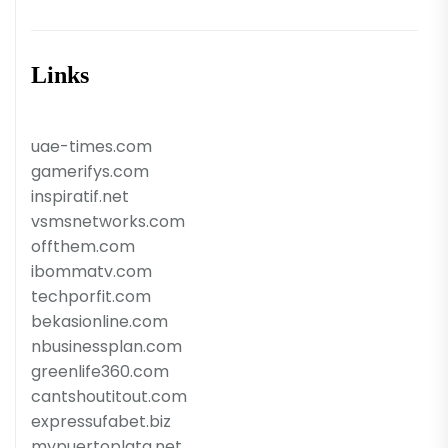
Links
uae-times.com
gamerifys.com
inspiratif.net
vsmsnetworks.com
offthem.com
ibommatv.com
techporfit.com
bekasionline.com
nbusinessplan.com
greenlife360.com
cantshoutitout.com
expressufabet.biz
mypuertoplata.net