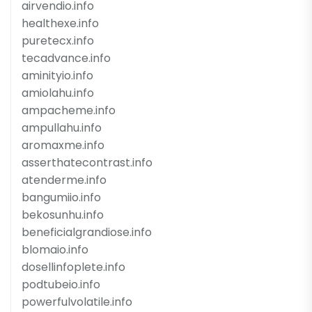
airvendio.info
healthexe.info
puretecx.info
tecadvance.info
aminityio.info
amiolahu.info
ampacheme.info
ampullahu.info
aromaxme.info
asserthatecontrast.info
atenderme.info
bangumiio.info
bekosunhu.info
beneficialgrandiose.info
blomaio.info
dosellinfoplete.info
podtubeio.info
powerfulvolatile.info