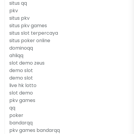
situs qq
pkv
situs pkv
situs pkv games
situs slot terpercaya
situs poker online
dominoqq
ahliqq
slot demo zeus
demo slot
demo slot
live hk lotto
slot demo
pkv games
qq
poker
bandarqq
pkv games bandarqq