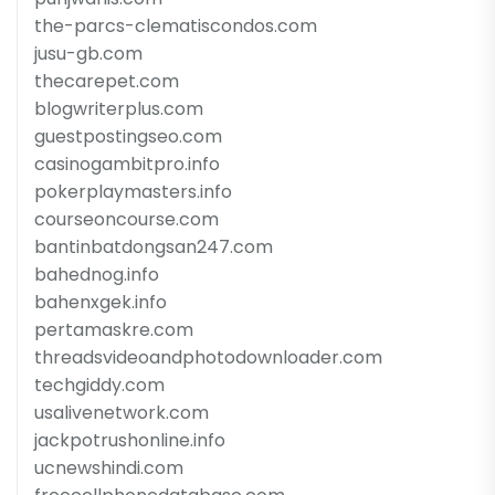
the-parcs-clematiscondos.com
jusu-gb.com
thecarepet.com
blogwriterplus.com
guestpostingseo.com
casinogambitpro.info
pokerplaymasters.info
courseoncourse.com
bantinbatdongsan247.com
bahednog.info
bahenxgek.info
pertamaskre.com
threadsvideoandphotodownloader.com
techgiddy.com
usalivenetwork.com
jackpotrushonline.info
ucnewshindi.com