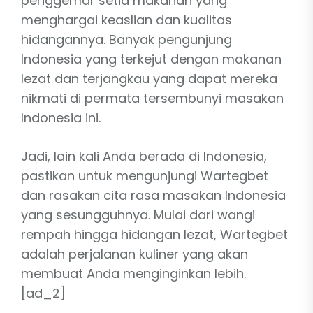
penggemar setia makanan yang
menghargai keaslian dan kualitas
hidangannya. Banyak pengunjung
Indonesia yang terkejut dengan makanan
lezat dan terjangkau yang dapat mereka
nikmati di permata tersembunyi masakan
Indonesia ini.
Jadi, lain kali Anda berada di Indonesia,
pastikan untuk mengunjungi Wartegbet
dan rasakan cita rasa masakan Indonesia
yang sesungguhnya. Mulai dari wangi
rempah hingga hidangan lezat, Wartegbet
adalah perjalanan kuliner yang akan
membuat Anda menginginkan lebih.
[ad_2]