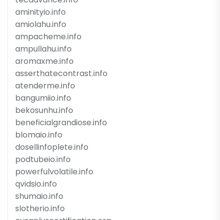
aminityio.info
amiolahu.info
ampacheme.info
ampullahu.info
aromaxme.info
asserthatecontrast.info
atenderme.info
bangumiio.info
bekosunhu.info
beneficialgrandiose.info
blomaio.info
dosellinfoplete.info
podtubeio.info
powerfulvolatile.info
qvidsio.info
shumaio.info
slotherio.info