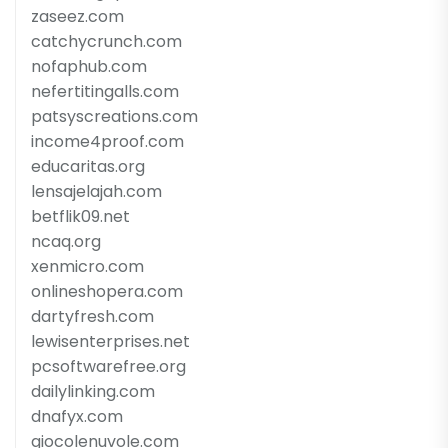
zaseez.com
catchycrunch.com
nofaphub.com
nefertitingalls.com
patsyscreations.com
income4proof.com
educaritas.org
lensajelajah.com
betflik09.net
ncaq.org
xenmicro.com
onlineshopera.com
dartyfresh.com
lewisenterprises.net
pcsoftwarefree.org
dailylinking.com
dnafyx.com
giocolenuvole.com