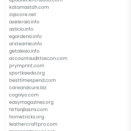
katamastah.com
zqscore.net
aseleraio.info
asticio.info
egardenio.info
arxteamio.info
getalexio.info
accountaudittaxcon.com
prymprint.com
sportkeeda.org
besttimespend.com
careandcure.biz
cogniyo.com
easymagazines.org
hirfanjilasmi.com
hometricks.org
leathercraftpro.com