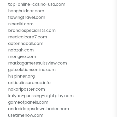
top-online-casino-usa.com
honghuidoor.com
flowingtravel.com
nineniki.com
brandiospecialists.com
medicalcare7.com
adtennaball.com
nabzah.com
mongive.com
matkagameresultsview.com
getsolutionsonline.com
hispinner.org
criticalinsurance.info
nokariposter.com
kalyan-guessing-nightplay.com
gameofpanels.com
androidappsdownloader.com
usetimenow.com