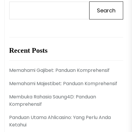
Search
Recent Posts
Memahami Gajibet: Panduan Komprehensif
Memahami Majestibet: Panduan Komprehensif
Membuka Rahasia Saung4D: Panduan
Komprehensif
Panduan Utama Ahlicasino: Yang Perlu Anda
Ketahui