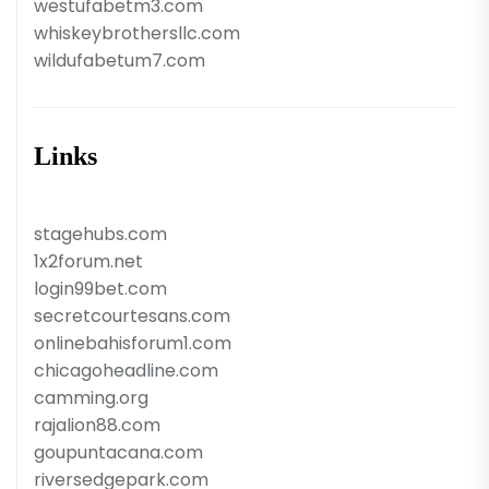
westufabetm3.com
whiskeybrothersllc.com
wildufabetum7.com
Links
stagehubs.com
1x2forum.net
login99bet.com
secretcourtesans.com
onlinebahisforum1.com
chicagoheadline.com
camming.org
rajalion88.com
goupuntacana.com
riversedgepark.com