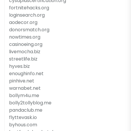
cysapluscertification.org
fortnitehacks.org
loginsearch.org
aodecor.org
donorsmatch.org
nowtimes.org
casinoeing.org
livemocha.biz
streetlife.biz
hyves.biz
enoughinfo.net
pinhive.net
warnabet.net
bollym4u.me
bolly2tollyblog.me
pandaclub.me
flyttevask.io
byhous.com