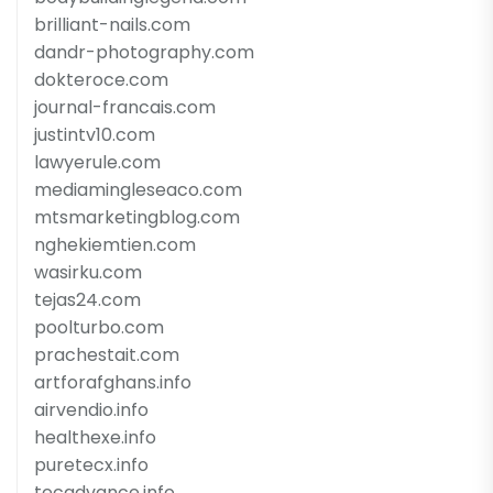
brilliant-nails.com
dandr-photography.com
dokteroce.com
journal-francais.com
justintv10.com
lawyerule.com
mediamingleseaco.com
mtsmarketingblog.com
nghekiemtien.com
wasirku.com
tejas24.com
poolturbo.com
prachestait.com
artforafghans.info
airvendio.info
healthexe.info
puretecx.info
tecadvance.info