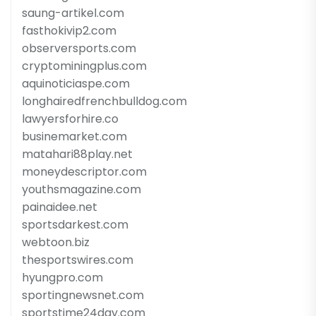
saung-artikel.com
fasthokivip2.com
observersports.com
cryptominingplus.com
aquinoticiaspe.com
longhairedfrenchbulldog.com
lawyersforhire.co
businemarket.com
matahari88play.net
moneydescriptor.com
youthsmagazine.com
painaidee.net
sportsdarkest.com
webtoon.biz
thesportswires.com
hyungpro.com
sportingnewsnet.com
sportstime24day.com