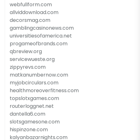
webfullform.com
allviddownload.com
decorsmag.com
gamblingcasinonews.com
universitiesofamerica.net
progameofbrands.com
qbreview.org
servicewueste.org
zippyrevs.com
matkanumbernow.com
myjobcirculars.com
healthmoreoverfitness.com
topslotxgames.com
routerloggnet.net
dantella6.com
slotsgamesone.com
hispinzone.com
kalyanbazarnights.com