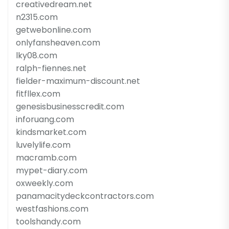
creativedream.net
n2315.com
getwebonline.com
onlyfansheaven.com
lky08.com
ralph-fiennes.net
fielder-maximum-discount.net
fitfllex.com
genesisbusinesscredit.com
inforuang.com
kindsmarket.com
luvelylife.com
macramb.com
mypet-diary.com
oxweekly.com
panamacitydeckcontractors.com
westfashions.com
toolshandy.com