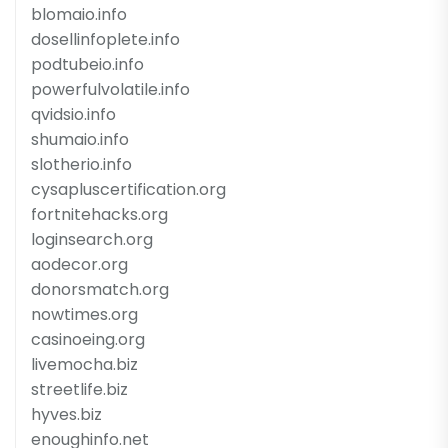
blomaio.info
dosellinfoplete.info
podtubeio.info
powerfulvolatile.info
qvidsio.info
shumaio.info
slotherio.info
cysapluscertification.org
fortnitehacks.org
loginsearch.org
aodecor.org
donorsmatch.org
nowtimes.org
casinoeing.org
livemocha.biz
streetlife.biz
hyves.biz
enoughinfo.net