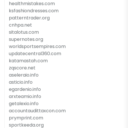
healthmistakes.com
ksfashiondresses.com
patterntrader.org
cnhpa.net
sitalotus.com
supernotes.org
worldsportsempires.com
updatecentral360.com
katamastah.com
zqscore.net
aseleraio.info
asticio.info
egardenio.info
arxteamio.info
getalexio.info
accountaudittaxcon.com
prymprint.com
sportkeeda.org