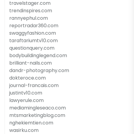
travelstager.com
trendinspires.com
rannyephul.com
reportradar360.com
swaggyfashion.com
taraftariumtv10.com
questionquery.com
bodybuildinglegend.com
brilliant-nails.com
dandr-photography.com
dokteroce.com
journal-francais.com
justintv10.com
lawyerule.com
mediamingleseaco.com
mtsmarketingblog.com
nghekiemtien.com
wasirku.com