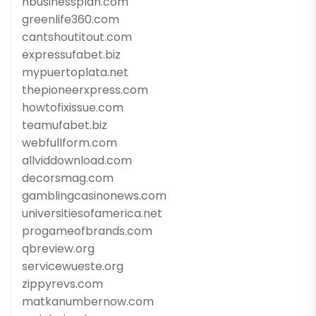
nbusinessplan.com
greenlife360.com
cantshoutitout.com
expressufabet.biz
mypuertoplata.net
thepioneerxpress.com
howtofixissue.com
teamufabet.biz
webfullform.com
allviddownload.com
decorsmag.com
gamblingcasinonews.com
universitiesofamerica.net
progameofbrands.com
qbreview.org
servicewueste.org
zippyrevs.com
matkanumbernow.com