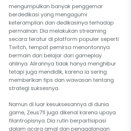
mengumpulkan banyak penggemar
berdedikasi yang mengagumi
keterampilan dan dedikasinya terhadap
permainan. Dia melakukan streaming
secara teratur di platform populer seperti
Twitch, tempat pemirsa menontonnya
bermain dan belajar dari gameplay
ahlinya. Alirannya tidak hanya menghibur
tetapi juga mendidik, karena ia sering
memberikan tips dan wawasan tentang
strategi suksesnya.
Namun di luar kesuksesannya di dunia
game, Zeus711 juga dikenal karena upaya
filantropisnya. Dia rutin berpartisipasi
dalam acara amal dan penggalangan