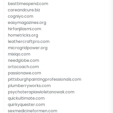
besttimespend.com
careandcure.biz
cogniyo.com
easymagazines.org
hirfanjilasmi.com
hometricks.org
leathercraftpro.com
microgridpower.org
mixiqo.com
needglobe.com
ortocoach.com
passionawe.com
pittsburghpaintingprofessionals.com
plumberryworks.com
psychoterapiawioletanowak.com
quickultimate.com
quirkyquester.com
sexmedicineformen.com