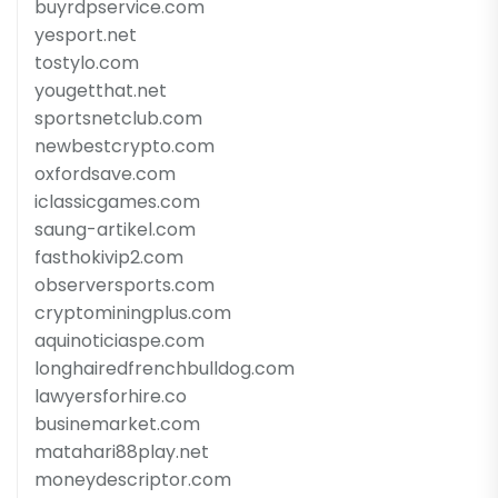
buyrdpservice.com
yesport.net
tostylo.com
yougetthat.net
sportsnetclub.com
newbestcrypto.com
oxfordsave.com
iclassicgames.com
saung-artikel.com
fasthokivip2.com
observersports.com
cryptominingplus.com
aquinoticiaspe.com
longhairedfrenchbulldog.com
lawyersforhire.co
businemarket.com
matahari88play.net
moneydescriptor.com