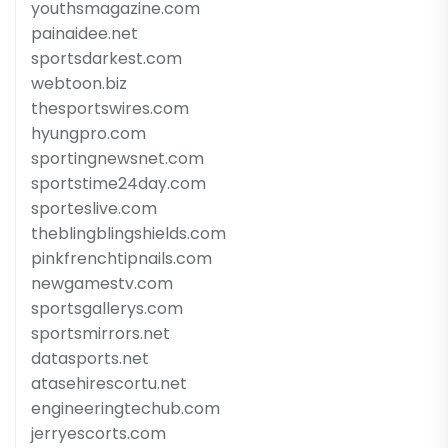
youthsmagazine.com
painaidee.net
sportsdarkest.com
webtoon.biz
thesportswires.com
hyungpro.com
sportingnewsnet.com
sportstime24day.com
sporteslive.com
theblingblingshields.com
pinkfrenchtipnails.com
newgamestv.com
sportsgallerys.com
sportsmirrors.net
datasports.net
atasehirescortu.net
engineeringtechub.com
jerryescorts.com