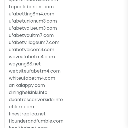
topceleberites.com
ufabetting8m4.com
ufabetunionum3.com
ufabetvalueum3.com
ufabetvaultm7.com
ufabetvillageum7.com
ufabetvoicem3.com
waveufabetm4.com
wayang88.net
websiteufabetm4.com
whiteufabetm4.com
anikalappy.com
dininghelsinki.info
duanfrescariverside.info
etilerx.com
finestreplica.net
flounderandfumble.com