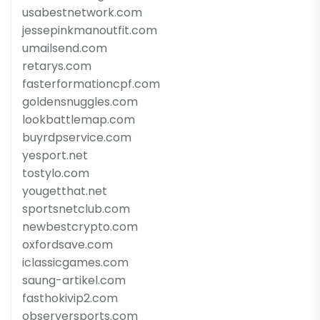
usabestnetwork.com
jessepinkmanoutfit.com
umailsend.com
retarys.com
fasterformationcpf.com
goldensnuggles.com
lookbattlemap.com
buyrdpservice.com
yesport.net
tostylo.com
yougetthat.net
sportsnetclub.com
newbestcrypto.com
oxfordsave.com
iclassicgames.com
saung-artikel.com
fasthokivip2.com
observersports.com