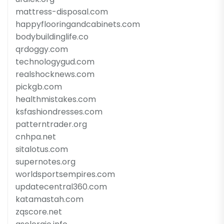
mattress-disposal.com
happyflooringandcabinets.com
bodybuildinglife.co
qrdoggy.com
technologygud.com
realshocknews.com
pickgb.com
healthmistakes.com
ksfashiondresses.com
patterntrader.org
cnhpa.net
sitalotus.com
supernotes.org
worldsportsempires.com
updatecentral360.com
katamastah.com
zqscore.net