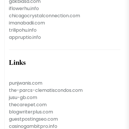
gakbiasa.com
iflowerhu.info
chicagocrystalconnection.com
imanabadii.com
trilipohu.info
appruptio.info
Links
punjwanis.com
the-parcs-clematiscondos.com
jusu-gb.com
thecarepet.com
blogwriterplus.com
guestpostingseo.com
casinogambitpro.info