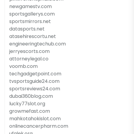
newgamestv.com
sportsgallerys.com
sportsmirrors.net
datasports.net
atasehirescortu.net
engineeringtechub.com
jerryescorts.com
attorneylegal.co
voomb.com
techgadgetpoint.com
tvsportsguide24.com
sportsreviews24.com
dubai360blog.com
lucky77slot.org
growmefast.com
mahkotahokislot.com
onlinecancerpharm.com
ufalek.org