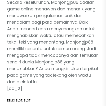
Secara keseluruhan, Mahjongjp88 adalah
game online menawan dan menarik yang
menawarkan pengalaman unik dan
mendalam bagi para pemainnya. Baik
Anda mencari cara menyenangkan untuk
menghabiskan waktu atau memecahkan
teka-teki yang menantang, Mahjongjp88
memiliki sesuatu untuk semua orang. Jadi
mengapa tidak mencobanya dan temukan
sendiri dunia Mahjongjp88 yang
menakjubkan? Anda mungkin akan terpikat
pada game yang tak lekang oleh waktu
dan dicintai ini.
[ad_2]
DEMO SLOT
,
SLOT