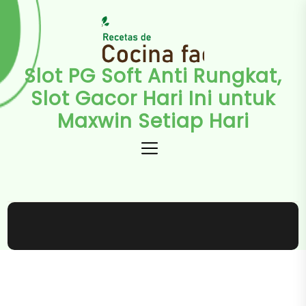
Skip
to
the
content
Slot PG Soft Anti Rungkat,
Slot
PG
Slot Gacor Hari Ini untuk
Soft
Maxwin Setiap Hari
Anti
Rungkat,
Slot
Gacor
Hari
Ini
untuk
Maxwin
Setiap
Hari