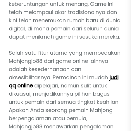
keberuntungan untuk menang. Game ini
telah melampaui akar tradisionalnya dan
kini telah menemukan rumah baru di dunia
digital, di mana pemain dari seluruh dunia
dapat menikmati game ini sesuka mereka.
Salah satu fitur utama yang membedakan
Mahjongjp88 dari game online lainnya
adalah kesederhanaan dan
aksesibilitasnya. Permainan ini mudah
judi
qq online
dipelajari, namun sulit untuk
dikuasai, menjadikannya pilihan bagus
untuk pemain dari semua tingkat keahlian.
Apakah Anda seorang pemain Mahjong
berpengalaman atau pemula,
Mahjongjp88 menawarkan pengalaman