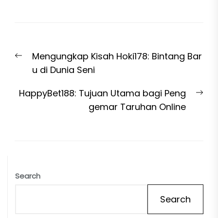
Post
Previous
Mengungkap Kisah Hoki178: Bintang Bar
navigation
post:
u di Dunia Seni
Nex
HappyBet188: Tujuan Utama bagi Peng
pos
gemar Taruhan Online
Search
Search